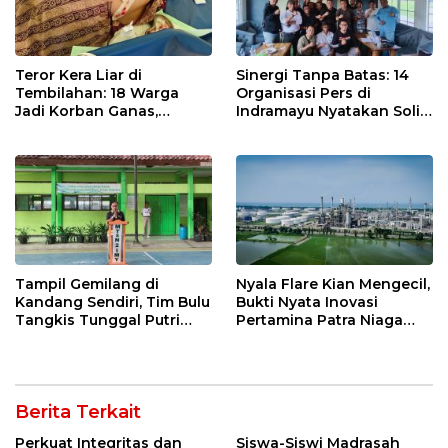
Teror Kera Liar di
Sinergi Tanpa Batas: 14
Tembilahan: 18 Warga
Organisasi Pers di
Jadi Korban Ganas,
Indramayu Nyatakan Solid
Punggung Robek hingga
di Bawah Naungan FKJI
12 Jahitan!
Tampil Gemilang di
Nyala Flare Kian Mengecil,
Kandang Sendiri, Tim Bulu
Bukti Nyata Inovasi
Tangkis Tunggal Putri
Pertamina Patra Niaga
MTsN 2 Indramayu Sabet
Kilang Balongan Dukung
Juara Porseni KKMTs
Net Zero Emission 2060
Jatibarang 2026
Berita Terkait
Perkuat Integritas dan
Siswa-Siswi Madrasah