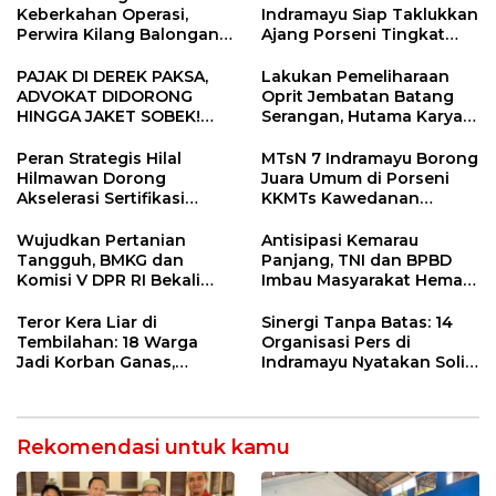
Keberkahan Operasi,
Indramayu Siap Taklukkan
Perwira Kilang Balongan
Ajang Porseni Tingkat
Gelar Doa Bersama
Provinsi 2026
PAJAK DI DEREK PAKSA,
Lakukan Pemeliharaan
ADVOKAT DIDORONG
Oprit Jembatan Batang
HINGGA JAKET SOBEK!
Serangan, Hutama Karya
Ormas & 150 Advokat Riau
Uji Coba Contraflow di KM
Ngamuk Kepung Polresta
55 Tol Binjai–Langsa
Peran Strategis Hilal
MTsN 7 Indramayu Borong
Pekanbaru!
Hilmawan Dorong
Juara Umum di Porseni
Akselerasi Sertifikasi
KKMTs Kawedanan
Kompetensi untuk
Jatibarang 2026
Entaskan Kemiskinan di
Wujudkan Pertanian
Antisipasi Kemarau
Indramayu
Tangguh, BMKG dan
Panjang, TNI dan BPBD
Komisi V DPR RI Bekali
Imbau Masyarakat Hemat
Petani Indramayu Lewat
Air dan Waspada
Sekolah Lapang Iklim
Kebakaran
Teror Kera Liar di
Sinergi Tanpa Batas: 14
Tembilahan: 18 Warga
Organisasi Pers di
Jadi Korban Ganas,
Indramayu Nyatakan Solid
Punggung Robek hingga
di Bawah Naungan FKJI
12 Jahitan!
Rekomendasi untuk kamu