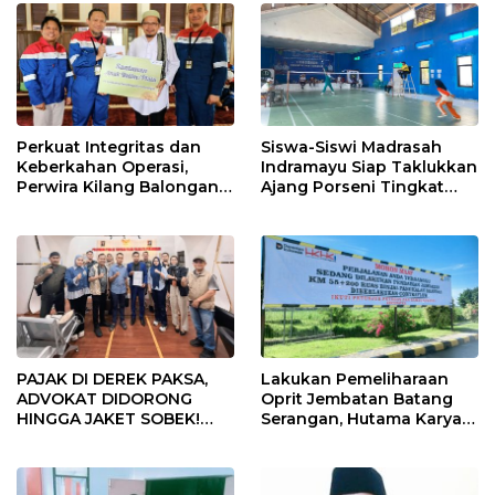
Perkuat Integritas dan
Siswa-Siswi Madrasah
Keberkahan Operasi,
Indramayu Siap Taklukkan
Perwira Kilang Balongan
Ajang Porseni Tingkat
Gelar Doa Bersama
Provinsi 2026
PAJAK DI DEREK PAKSA,
Lakukan Pemeliharaan
ADVOKAT DIDORONG
Oprit Jembatan Batang
HINGGA JAKET SOBEK!
Serangan, Hutama Karya
Ormas & 150 Advokat Riau
Uji Coba Contraflow di KM
Ngamuk Kepung Polresta
55 Tol Binjai–Langsa
Pekanbaru!