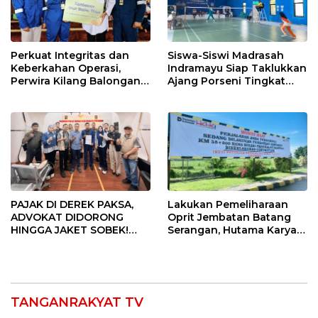
Perkuat Integritas dan
Siswa-Siswi Madrasah
Keberkahan Operasi,
Indramayu Siap Taklukkan
Perwira Kilang Balongan
Ajang Porseni Tingkat
Gelar Doa Bersama
Provinsi 2026
PAJAK DI DEREK PAKSA,
Lakukan Pemeliharaan
ADVOKAT DIDORONG
Oprit Jembatan Batang
HINGGA JAKET SOBEK!
Serangan, Hutama Karya
Ormas & 150 Advokat Riau
Uji Coba Contraflow di KM
Ngamuk Kepung Polresta
55 Tol Binjai–Langsa
Pekanbaru!
TANGANRAKYAT TV