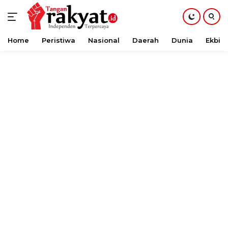
Home
Peristiwa
Nasional
Daerah
Dunia
Ekbis
Langsung
ke
konten