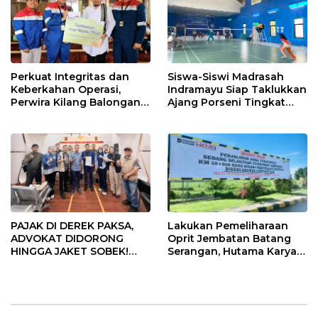
Perkuat Integritas dan
Siswa-Siswi Madrasah
Keberkahan Operasi,
Indramayu Siap Taklukkan
Perwira Kilang Balongan
Ajang Porseni Tingkat
Gelar Doa Bersama
Provinsi 2026
PAJAK DI DEREK PAKSA,
Lakukan Pemeliharaan
ADVOKAT DIDORONG
Oprit Jembatan Batang
HINGGA JAKET SOBEK!
Serangan, Hutama Karya
Ormas & 150 Advokat Riau
Uji Coba Contraflow di KM
Ngamuk Kepung Polresta
55 Tol Binjai–Langsa
Pekanbaru!