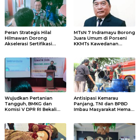
Peran Strategis Hilal
MTsN 7 Indramayu Borong
Hilmawan Dorong
Juara Umum di Porseni
Akselerasi Sertifikasi
KKMTs Kawedanan
Kompetensi untuk
Jatibarang 2026
Entaskan Kemiskinan di
Indramayu
Wujudkan Pertanian
Antisipasi Kemarau
Tangguh, BMKG dan
Panjang, TNI dan BPBD
Komisi V DPR RI Bekali
Imbau Masyarakat Hemat
Petani Indramayu Lewat
Air dan Waspada
Sekolah Lapang Iklim
Kebakaran