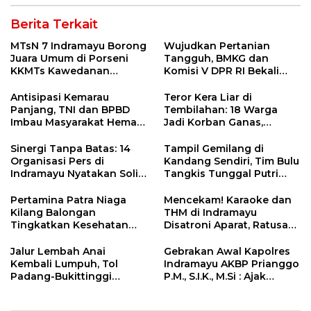
Berita Terkait
MTsN 7 Indramayu Borong
Wujudkan Pertanian
Juara Umum di Porseni
Tangguh, BMKG dan
KKMTs Kawedanan
Komisi V DPR RI Bekali
Jatibarang 2026
Petani Indramayu Lewat
Sekolah Lapang Iklim
Antisipasi Kemarau
Teror Kera Liar di
Panjang, TNI dan BPBD
Tembilahan: 18 Warga
Imbau Masyarakat Hemat
Jadi Korban Ganas,
Air dan Waspada
Punggung Robek hingga
Kebakaran
12 Jahitan!
Sinergi Tanpa Batas: 14
Tampil Gemilang di
Organisasi Pers di
Kandang Sendiri, Tim Bulu
Indramayu Nyatakan Solid
Tangkis Tunggal Putri
di Bawah Naungan FKJI
MTsN 2 Indramayu Sabet
Juara Porseni KKMTs
Pertamina Patra Niaga
Mencekam! Karaoke dan
Jatibarang 2026
Kilang Balongan
THM di Indramayu
Tingkatkan Kesehatan
Disatroni Aparat, Ratusan
Masyarakat melalui
Pengunjung Kocar-Kacir
Pemeriksaan Kesehatan
Dites Urine!
Jalur Lembah Anai
Gebrakan Awal Kapolres
Rutin dan Edukasi
Kembali Lumpuh, Tol
Indramayu AKBP Prianggo
Perawatan Gigi
Padang-Bukittinggi
P.M., S.I.K., M.Si : Ajak
Didesak Jadi Solusi
Wartawan Ngopi Bareng
Strategis
dan Analisa Program Kerja