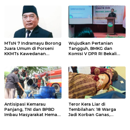
MTsN 7 Indramayu Borong
Wujudkan Pertanian
Juara Umum di Porseni
Tangguh, BMKG dan
KKMTs Kawedanan
Komisi V DPR RI Bekali
Jatibarang 2026
Petani Indramayu Lewat
Sekolah Lapang Iklim
Antisipasi Kemarau
Teror Kera Liar di
Panjang, TNI dan BPBD
Tembilahan: 18 Warga
Imbau Masyarakat Hemat
Jadi Korban Ganas,
Air dan Waspada
Punggung Robek hingga
Kebakaran
12 Jahitan!