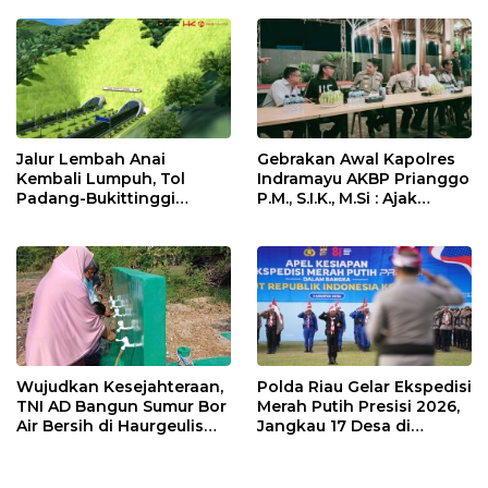
Pemeriksaan Kesehatan
Dites Urine!
Rutin dan Edukasi
Perawatan Gigi
Jalur Lembah Anai
Gebrakan Awal Kapolres
Kembali Lumpuh, Tol
Indramayu AKBP Prianggo
Padang-Bukittinggi
P.M., S.I.K., M.Si : Ajak
Didesak Jadi Solusi
Wartawan Ngopi Bareng
Strategis
dan Analisa Program Kerja
Wujudkan Kesejahteraan,
Polda Riau Gelar Ekspedisi
TNI AD Bangun Sumur Bor
Merah Putih Presisi 2026,
Air Bersih di Haurgeulis
Jangkau 17 Desa di
Indramayu
Wilayah 3T