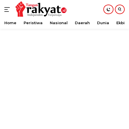
Home
Peristiwa
Nasional
Daerah
Dunia
Ekbis
Langsung
ke
konten