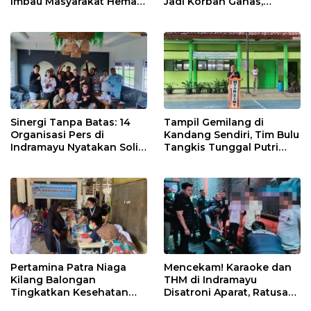
Imbau Masyarakat Hemat
Jadi Korban Ganas,
Air dan Waspada
Punggung Robek hingga
Kebakaran
12 Jahitan!
Sinergi Tanpa Batas: 14
Tampil Gemilang di
Organisasi Pers di
Kandang Sendiri, Tim Bulu
Indramayu Nyatakan Solid
Tangkis Tunggal Putri
di Bawah Naungan FKJI
MTsN 2 Indramayu Sabet
Juara Porseni KKMTs
Jatibarang 2026
Pertamina Patra Niaga
Mencekam! Karaoke dan
Kilang Balongan
THM di Indramayu
Tingkatkan Kesehatan
Disatroni Aparat, Ratusan
Masyarakat melalui
Pengunjung Kocar-Kacir