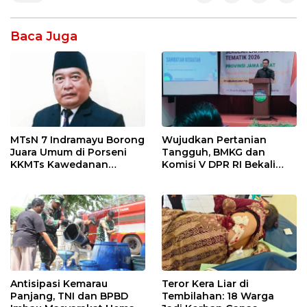
Baca Juga
MTsN 7 Indramayu Borong
Wujudkan Pertanian
Juara Umum di Porseni
Tangguh, BMKG dan
KKMTs Kawedanan
Komisi V DPR RI Bekali
Jatibarang 2026
Petani Indramayu Lewat
Sekolah Lapang Iklim
Antisipasi Kemarau
Teror Kera Liar di
Panjang, TNI dan BPBD
Tembilahan: 18 Warga