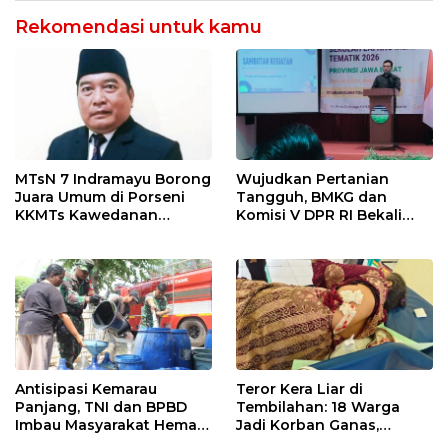
Rekomendasi untuk kamu
MTsN 7 Indramayu Borong
Wujudkan Pertanian
Juara Umum di Porseni
Tangguh, BMKG dan
KKMTs Kawedanan
Komisi V DPR RI Bekali
Jatibarang 2026
Petani Indramayu Lewat
Sekolah Lapang Iklim
Antisipasi Kemarau
Teror Kera Liar di
Panjang, TNI dan BPBD
Tembilahan: 18 Warga
Imbau Masyarakat Hemat
Jadi Korban Ganas,
Air dan Waspada
Punggung Robek hingga