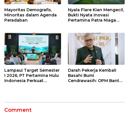
Mayoritas Demografis,
Nyala Flare Kian Mengecil,
Minoritas dalam Agenda
Bukti Nyata Inovasi
Peradaban
Pertamina Patra Niaga
Kilang Balongan Dukung
Net Zero Emission 2060
Lampaui Target Semester
Darah Pekerja Kembali
I 2026, PT Pertamina Hulu
Basahi Bumi
Indonesia Perkuat
Cendrawasih: OPM Bantai
Ketahanan Energi
5 Pahlawan Infrastruktur
Nasional Lewat Inovasi &
di Tolikara!
Keselamatan Kerja
Comment