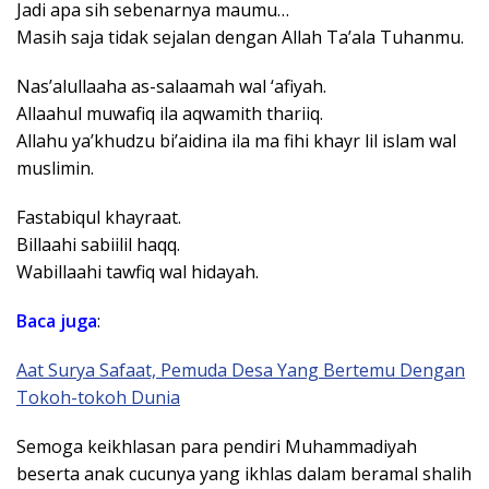
Jadi apa sih sebenarnya maumu…
Masih saja tidak sejalan dengan Allah Ta’ala Tuhanmu.
Nas’alullaaha as-salaamah wal ‘afiyah.
Allaahul muwafiq ila aqwamith thariiq.
Allahu ya’khudzu bi’aidina ila ma fihi khayr lil islam wal
muslimin.
Fastabiqul khayraat.
Billaahi sabiilil haqq.
Wabillaahi tawfiq wal hidayah.
Baca juga
:
Aat Surya Safaat, Pemuda Desa Yang Bertemu Dengan
Tokoh-tokoh Dunia
Semoga keikhlasan para pendiri Muhammadiyah
beserta anak cucunya yang ikhlas dalam beramal shalih