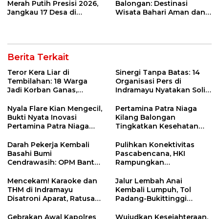
Merah Putih Presisi 2026,
Balongan: Destinasi
Jangkau 17 Desa di
Wisata Bahari Aman dan
Wilayah 3T
Nyaman di Indramayu
Berita Terkait
Teror Kera Liar di
Sinergi Tanpa Batas: 14
Tembilahan: 18 Warga
Organisasi Pers di
Jadi Korban Ganas,
Indramayu Nyatakan Solid
Punggung Robek hingga
di Bawah Naungan FKJI
12 Jahitan!
Nyala Flare Kian Mengecil,
Pertamina Patra Niaga
Bukti Nyata Inovasi
Kilang Balongan
Pertamina Patra Niaga
Tingkatkan Kesehatan
Kilang Balongan Dukung
Masyarakat melalui
Net Zero Emission 2060
Pemeriksaan Kesehatan
Darah Pekerja Kembali
Pulihkan Konektivitas
Rutin dan Edukasi
Basahi Bumi
Pascabencana, HKI
Perawatan Gigi
Cendrawasih: OPM Bantai
Rampungkan
5 Pahlawan Infrastruktur
Penanganan Jalur
di Tolikara!
Lembah Anai dan Malalak
Mencekam! Karaoke dan
Jalur Lembah Anai
THM di Indramayu
Kembali Lumpuh, Tol
Disatroni Aparat, Ratusan
Padang-Bukittinggi
Pengunjung Kocar-Kacir
Didesak Jadi Solusi
Dites Urine!
Strategis
Gebrakan Awal Kapolres
Wujudkan Kesejahteraan,