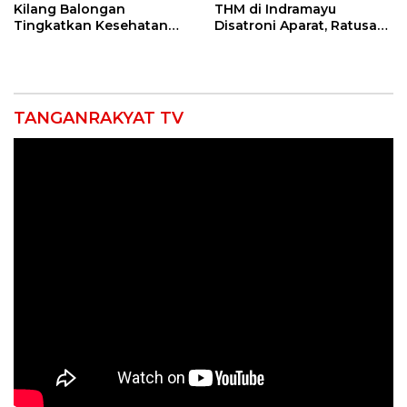
Kilang Balongan
THM di Indramayu
Tingkatkan Kesehatan
Disatroni Aparat, Ratusan
Masyarakat melalui
Pengunjung Kocar-Kacir
Pemeriksaan Kesehatan
Dites Urine!
Rutin dan Edukasi
Perawatan Gigi
TANGANRAKYAT TV