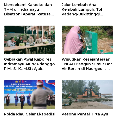
Jalur Lembah Anai
Mencekam! Karaoke dan
Kembali Lumpuh, Tol
THM di Indramayu
Padang-Bukittinggi
Disatroni Aparat, Ratusan
Didesak Jadi Solusi
Pengunjung Kocar-Kacir
Strategis
Dites Urine!
Gebrakan Awal Kapolres
Wujudkan Kesejahteraan,
Indramayu AKBP Prianggo
TNI AD Bangun Sumur Bor
P.M., S.I.K., M.Si : Ajak
Air Bersih di Haurgeulis
Wartawan Ngopi Bareng
Indramayu
dan Analisa Program Kerja
Polda Riau Gelar Ekspedisi
Pesona Pantai Tirta Ayu