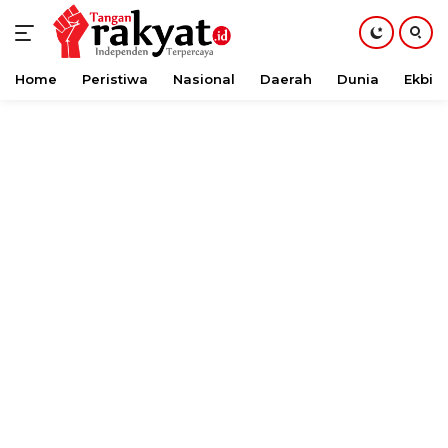
Home
Peristiwa
Nasional
Daerah
Dunia
Ekbis
Langsung
ke
konten