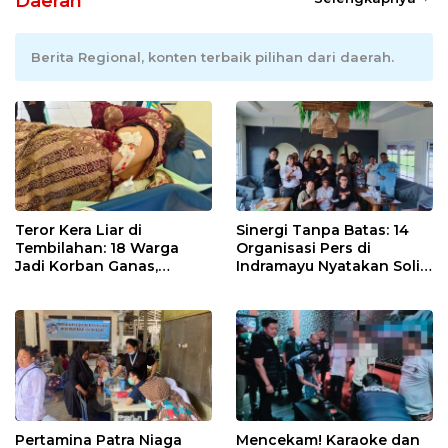
Daerah
Berita Regional, konten terbaik pilihan dari daerah.
Teror Kera Liar di
Sinergi Tanpa Batas: 14
Tembilahan: 18 Warga
Organisasi Pers di
Jadi Korban Ganas,
Indramayu Nyatakan Solid
Punggung Robek hingga
di Bawah Naungan FKJI
12 Jahitan!
Pertamina Patra Niaga
Mencekam! Karaoke dan