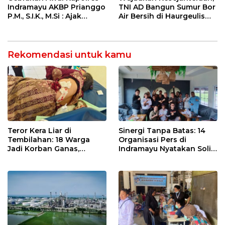
Indramayu AKBP Prianggo
TNI AD Bangun Sumur Bor
P.M., S.I.K., M.Si : Ajak
Air Bersih di Haurgeulis
Wartawan Ngopi Bareng
Indramayu
dan Analisa Program Kerja
Rekomendasi untuk kamu
Teror Kera Liar di
Sinergi Tanpa Batas: 14
Tembilahan: 18 Warga
Organisasi Pers di
Jadi Korban Ganas,
Indramayu Nyatakan Solid
Punggung Robek hingga
di Bawah Naungan FKJI
12 Jahitan!