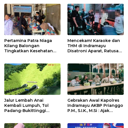
Juara Porseni KKMTs
Jatibarang 2026
Pertamina Patra Niaga
Mencekam! Karaoke dan
Kilang Balongan
THM di Indramayu
Tingkatkan Kesehatan
Disatroni Aparat, Ratusan
Masyarakat melalui
Pengunjung Kocar-Kacir
Pemeriksaan Kesehatan
Dites Urine!
Rutin dan Edukasi
Perawatan Gigi
Jalur Lembah Anai
Gebrakan Awal Kapolres
Kembali Lumpuh, Tol
Indramayu AKBP Prianggo
Padang-Bukittinggi
P.M., S.I.K., M.Si : Ajak
Didesak Jadi Solusi
Wartawan Ngopi Bareng
Strategis
dan Analisa Program Kerja