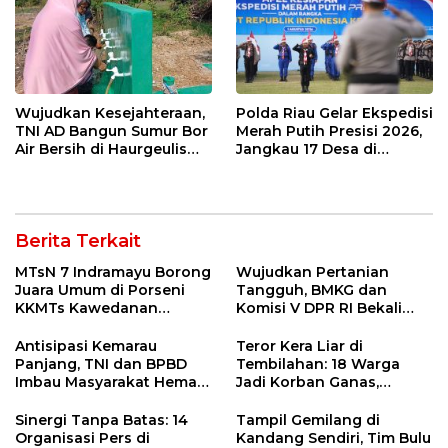
Wujudkan Kesejahteraan,
Polda Riau Gelar Ekspedisi
TNI AD Bangun Sumur Bor
Merah Putih Presisi 2026,
Air Bersih di Haurgeulis
Jangkau 17 Desa di
Indramayu
Wilayah 3T
Berita Terkait
MTsN 7 Indramayu Borong
Wujudkan Pertanian
Juara Umum di Porseni
Tangguh, BMKG dan
KKMTs Kawedanan
Komisi V DPR RI Bekali
Jatibarang 2026
Petani Indramayu Lewat
Sekolah Lapang Iklim
Antisipasi Kemarau
Teror Kera Liar di
Panjang, TNI dan BPBD
Tembilahan: 18 Warga
Imbau Masyarakat Hemat
Jadi Korban Ganas,
Air dan Waspada
Punggung Robek hingga
Kebakaran
12 Jahitan!
Sinergi Tanpa Batas: 14
Tampil Gemilang di
Organisasi Pers di
Kandang Sendiri, Tim Bulu