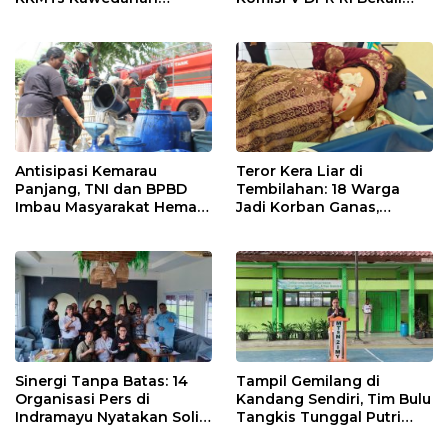
Jatibarang 2026
Petani Indramayu Lewat
Sekolah Lapang Iklim
Antisipasi Kemarau
Teror Kera Liar di
Panjang, TNI dan BPBD
Tembilahan: 18 Warga
Imbau Masyarakat Hemat
Jadi Korban Ganas,
Air dan Waspada
Punggung Robek hingga
Kebakaran
12 Jahitan!
Sinergi Tanpa Batas: 14
Tampil Gemilang di
Organisasi Pers di
Kandang Sendiri, Tim Bulu
Indramayu Nyatakan Solid
Tangkis Tunggal Putri
di Bawah Naungan FKJI
MTsN 2 Indramayu Sabet