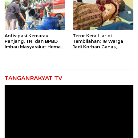
Antisipasi Kemarau
Teror Kera Liar di
Panjang, TNI dan BPBD
Tembilahan: 18 Warga
Imbau Masyarakat Hemat
Jadi Korban Ganas,
Air dan Waspada
Punggung Robek hingga
Kebakaran
12 Jahitan!
TANGANRAKYAT TV