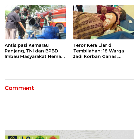
Sekolah Lapang Iklim
Antisipasi Kemarau
Teror Kera Liar di
Panjang, TNI dan BPBD
Tembilahan: 18 Warga
Imbau Masyarakat Hemat
Jadi Korban Ganas,
Air dan Waspada
Punggung Robek hingga
Kebakaran
12 Jahitan!
Comment