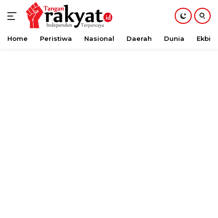
Home
Peristiwa
Nasional
Daerah
Dunia
Ekbis
Langsung
ke
konten