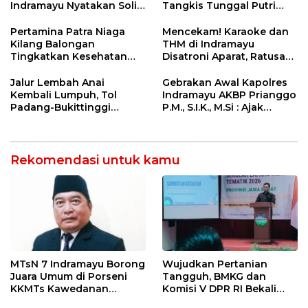
Indramayu Nyatakan Solid
Tangkis Tunggal Putri
di Bawah Naungan FKJI
MTsN 2 Indramayu Sabet
Juara Porseni KKMTs
Pertamina Patra Niaga
Mencekam! Karaoke dan
Jatibarang 2026
Kilang Balongan
THM di Indramayu
Tingkatkan Kesehatan
Disatroni Aparat, Ratusan
Masyarakat melalui
Pengunjung Kocar-Kacir
Pemeriksaan Kesehatan
Dites Urine!
Jalur Lembah Anai
Gebrakan Awal Kapolres
Rutin dan Edukasi
Kembali Lumpuh, Tol
Indramayu AKBP Prianggo
Perawatan Gigi
Padang-Bukittinggi
P.M., S.I.K., M.Si : Ajak
Didesak Jadi Solusi
Wartawan Ngopi Bareng
Strategis
dan Analisa Program Kerja
Rekomendasi untuk kamu
MTsN 7 Indramayu Borong
Wujudkan Pertanian
Juara Umum di Porseni
Tangguh, BMKG dan
KKMTs Kawedanan
Komisi V DPR RI Bekali
Jatibarang 2026
Petani Indramayu Lewat