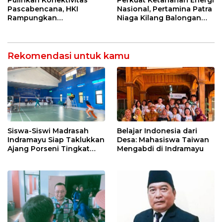
Keselamatan Kerja
Pascabencana, HKI
Nasional, Pertamina Patra
Rampungkan
Niaga Kilang Balongan
Penanganan Jalur
Perkuat Sinergi Utilisasi
Lembah Anai dan Malalak
Jetty Propylene
Rekomendasi untuk kamu
Belajar Indonesia dari
Siswa-Siswi Madrasah
Desa: Mahasiswa Taiwan
Indramayu Siap Taklukkan
Mengabdi di Indramayu
Ajang Porseni Tingkat
Provinsi 2026