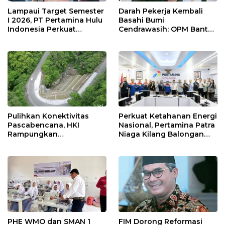
Lampaui Target Semester
Darah Pekerja Kembali
I 2026, PT Pertamina Hulu
Basahi Bumi
Indonesia Perkuat
Cendrawasih: OPM Bantai
Ketahanan Energi
5 Pahlawan Infrastruktur
Nasional Lewat Inovasi &
di Tolikara!
Keselamatan Kerja
Pulihkan Konektivitas
Perkuat Ketahanan Energi
Pascabencana, HKI
Nasional, Pertamina Patra
Rampungkan
Niaga Kilang Balongan
Penanganan Jalur
Perkuat Sinergi Utilisasi
Lembah Anai dan Malalak
Jetty Propylene
PHE WMO dan SMAN 1
FIM Dorong Reformasi