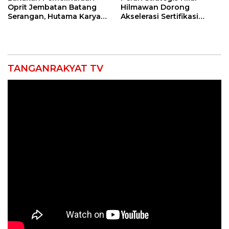
Oprit Jembatan Batang
Hilmawan Dorong
Serangan, Hutama Karya
Akselerasi Sertifikasi
Uji Coba Contraflow di KM
Kompetensi untuk
55 Tol Binjai–Langsa
Entaskan Kemiskinan di
Indramayu
TANGANRAKYAT TV