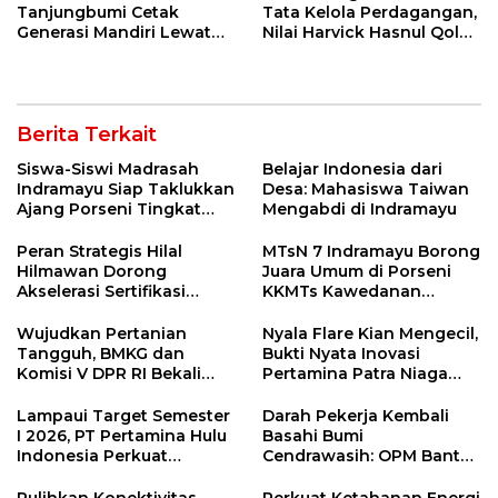
Tanjungbumi Cetak
Tata Kelola Perdagangan,
Generasi Mandiri Lewat
Nilai Harvick Hasnul Qolbi
Pelatihan Vokasi Double
Figur Tepat Pimpin Sektor
Track
Riil
Berita Terkait
Siswa-Siswi Madrasah
Belajar Indonesia dari
Indramayu Siap Taklukkan
Desa: Mahasiswa Taiwan
Ajang Porseni Tingkat
Mengabdi di Indramayu
Provinsi 2026
Peran Strategis Hilal
MTsN 7 Indramayu Borong
Hilmawan Dorong
Juara Umum di Porseni
Akselerasi Sertifikasi
KKMTs Kawedanan
Kompetensi untuk
Jatibarang 2026
Entaskan Kemiskinan di
Wujudkan Pertanian
Nyala Flare Kian Mengecil,
Indramayu
Tangguh, BMKG dan
Bukti Nyata Inovasi
Komisi V DPR RI Bekali
Pertamina Patra Niaga
Petani Indramayu Lewat
Kilang Balongan Dukung
Sekolah Lapang Iklim
Net Zero Emission 2060
Lampaui Target Semester
Darah Pekerja Kembali
I 2026, PT Pertamina Hulu
Basahi Bumi
Indonesia Perkuat
Cendrawasih: OPM Bantai
Ketahanan Energi
5 Pahlawan Infrastruktur
Nasional Lewat Inovasi &
di Tolikara!
Pulihkan Konektivitas
Perkuat Ketahanan Energi