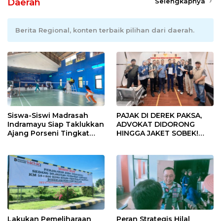
Daerah
Selengkapnya
Berita Regional, konten terbaik pilihan dari daerah.
Siswa-Siswi Madrasah
PAJAK DI DEREK PAKSA,
Indramayu Siap Taklukkan
ADVOKAT DIDORONG
Ajang Porseni Tingkat
HINGGA JAKET SOBEK!
Provinsi 2026
Ormas & 150 Advokat Riau
Ngamuk Kepung Polresta
Pekanbaru!
Lakukan Pemeliharaan
Peran Strategis Hilal