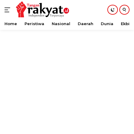
Home
Peristiwa
Nasional
Daerah
Dunia
Ekbis
Langsung
ke
konten