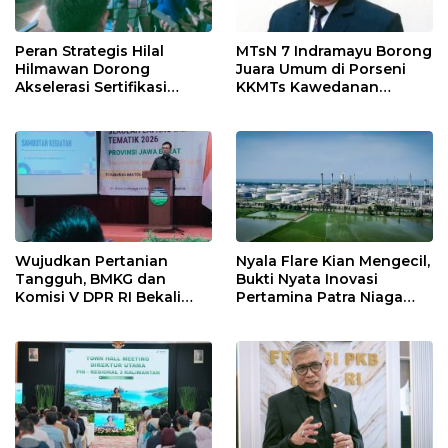
MTsN 7 Indramayu Borong
Peran Strategis Hilal
Juara Umum di Porseni
Hilmawan Dorong
KKMTs Kawedanan
Akselerasi Sertifikasi
Jatibarang 2026
Kompetensi untuk
Entaskan Kemiskinan di
Indramayu
Wujudkan Pertanian
Nyala Flare Kian Mengecil,
Tangguh, BMKG dan
Bukti Nyata Inovasi
Komisi V DPR RI Bekali
Pertamina Patra Niaga
Petani Indramayu Lewat
Kilang Balongan Dukung
Sekolah Lapang Iklim
Net Zero Emission 2060