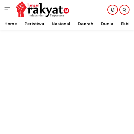
Home
Peristiwa
Nasional
Daerah
Dunia
Ekbis
Langsung
ke
konten