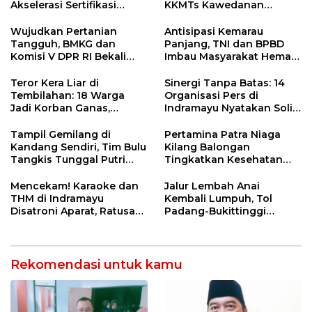
Akselerasi Sertifikasi
KKMTs Kawedanan
Kompetensi untuk
Jatibarang 2026
Entaskan Kemiskinan di
Wujudkan Pertanian
Antisipasi Kemarau
Indramayu
Tangguh, BMKG dan
Panjang, TNI dan BPBD
Komisi V DPR RI Bekali
Imbau Masyarakat Hemat
Petani Indramayu Lewat
Air dan Waspada
Sekolah Lapang Iklim
Kebakaran
Teror Kera Liar di
Sinergi Tanpa Batas: 14
Tembilahan: 18 Warga
Organisasi Pers di
Jadi Korban Ganas,
Indramayu Nyatakan Solid
Punggung Robek hingga
di Bawah Naungan FKJI
12 Jahitan!
Tampil Gemilang di
Pertamina Patra Niaga
Kandang Sendiri, Tim Bulu
Kilang Balongan
Tangkis Tunggal Putri
Tingkatkan Kesehatan
MTsN 2 Indramayu Sabet
Masyarakat melalui
Juara Porseni KKMTs
Pemeriksaan Kesehatan
Mencekam! Karaoke dan
Jalur Lembah Anai
Jatibarang 2026
Rutin dan Edukasi
THM di Indramayu
Kembali Lumpuh, Tol
Perawatan Gigi
Disatroni Aparat, Ratusan
Padang-Bukittinggi
Pengunjung Kocar-Kacir
Didesak Jadi Solusi
Dites Urine!
Strategis
Rekomendasi untuk kamu