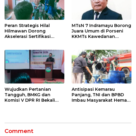
Peran Strategis Hilal
MTsN 7 Indramayu Borong
Hilmawan Dorong
Juara Umum di Porseni
Akselerasi Sertifikasi
KKMTs Kawedanan
Kompetensi untuk
Jatibarang 2026
Entaskan Kemiskinan di
Indramayu
Wujudkan Pertanian
Antisipasi Kemarau
Tangguh, BMKG dan
Panjang, TNI dan BPBD
Komisi V DPR RI Bekali
Imbau Masyarakat Hemat
Petani Indramayu Lewat
Air dan Waspada
Sekolah Lapang Iklim
Kebakaran
Comment