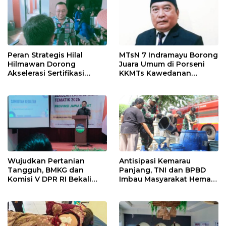
Peran Strategis Hilal
MTsN 7 Indramayu Borong
Hilmawan Dorong
Juara Umum di Porseni
Akselerasi Sertifikasi
KKMTs Kawedanan
Kompetensi untuk
Jatibarang 2026
Entaskan Kemiskinan di
Indramayu
Wujudkan Pertanian
Antisipasi Kemarau
Tangguh, BMKG dan
Panjang, TNI dan BPBD
Komisi V DPR RI Bekali
Imbau Masyarakat Hemat
Petani Indramayu Lewat
Air dan Waspada
Sekolah Lapang Iklim
Kebakaran