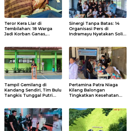
Teror Kera Liar di
Sinergi Tanpa Batas: 14
Tembilahan: 18 Warga
Organisasi Pers di
Jadi Korban Ganas,
Indramayu Nyatakan Solid
Punggung Robek hingga
di Bawah Naungan FKJI
12 Jahitan!
Tampil Gemilang di
Pertamina Patra Niaga
Kandang Sendiri, Tim Bulu
Kilang Balongan
Tangkis Tunggal Putri
Tingkatkan Kesehatan
MTsN 2 Indramayu Sabet
Masyarakat melalui
Juara Porseni KKMTs
Pemeriksaan Kesehatan
Jatibarang 2026
Rutin dan Edukasi
Perawatan Gigi