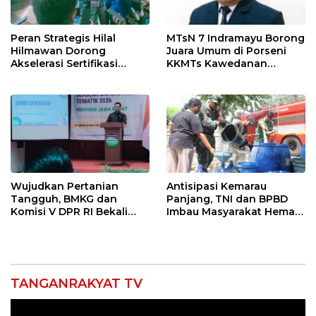
Peran Strategis Hilal
MTsN 7 Indramayu Borong
Hilmawan Dorong
Juara Umum di Porseni
Akselerasi Sertifikasi
KKMTs Kawedanan
Kompetensi untuk
Jatibarang 2026
Entaskan Kemiskinan di
Indramayu
Wujudkan Pertanian
Antisipasi Kemarau
Tangguh, BMKG dan
Panjang, TNI dan BPBD
Komisi V DPR RI Bekali
Imbau Masyarakat Hemat
Petani Indramayu Lewat
Air dan Waspada
Sekolah Lapang Iklim
Kebakaran
TANGANRAKYAT TV