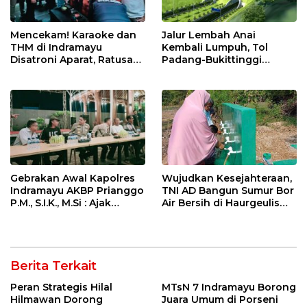
Mencekam! Karaoke dan
Jalur Lembah Anai
THM di Indramayu
Kembali Lumpuh, Tol
Disatroni Aparat, Ratusan
Padang-Bukittinggi
Pengunjung Kocar-Kacir
Didesak Jadi Solusi
Dites Urine!
Strategis
Gebrakan Awal Kapolres
Wujudkan Kesejahteraan,
Indramayu AKBP Prianggo
TNI AD Bangun Sumur Bor
P.M., S.I.K., M.Si : Ajak
Air Bersih di Haurgeulis
Wartawan Ngopi Bareng
Indramayu
dan Analisa Program Kerja
Berita Terkait
Peran Strategis Hilal
MTsN 7 Indramayu Borong
Hilmawan Dorong
Juara Umum di Porseni