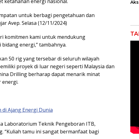
et ketahanan energi nasional.
Akse
Kom
Ent
empatan untuk berbagi pengetahuan dan
Kem
ar Avep. Selasa (12/11/2024)
Ind
TA
dari komitmen kami untuk mendukung
bidang energi,” tambahnya.
kan 50 rig yang tersebar di seluruh wilayah
emiliki proyek di luar negeri seperti Malaysia dan
amina Drilling berharap dapat menarik minat
 energi.
 di Ajang Energi Dunia
la Laboratorium Teknik Pengeboran ITB,
ng. “Kuliah tamu ini sangat bermanfaat bagi