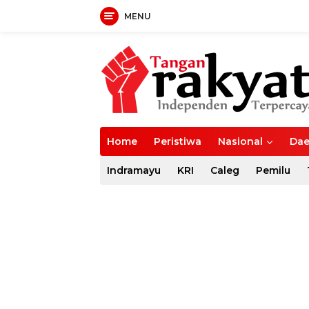
MENU
Langsung
ke
konten
Home
Peristiwa
Nasional
Dae
Indramayu
KRI
Caleg
Pemilu