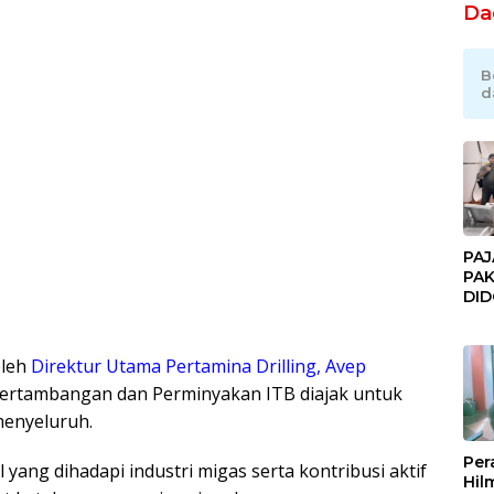
Da
B
d
PAJ
PAK
DI
JAK
Orm
Adv
oleh
Direktur Utama Pertamina Drilling, Avep
Ng
ertambangan dan Perminyakan ITB diajak untuk
Pol
menyeluruh.
Per
yang dihadapi industri migas serta kontribusi aktif
Hil