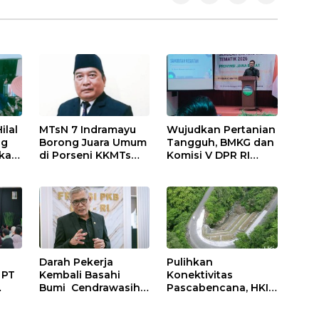
Wujudkan Pertanian
ilal
MTsN 7 Indramayu
Tangguh, BMKG dan
ng
Borong Juara Umum
Komisi V DPR RI
ikasi
di Porseni KKMTs
Bekali Petani
uk
Kawedanan
Indramayu Lewat
Jatibarang 2026
Sekolah Lapang
Iklim
Darah Pekerja
Pulihkan
 PT
Kembali Basahi
Konektivitas
Bumi Cendrawasih:
Pascabencana, HKI
at
OPM Bantai 5
Rampungkan
gi
Pahlawan
Penanganan Jalur