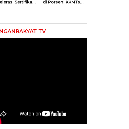
lerasi Sertifikasi
di Porseni KKMTs
petensi untuk
Kawedanan
askan
Jatibarang 2026
iskinan di
ramayu
NGANRAKYAT TV