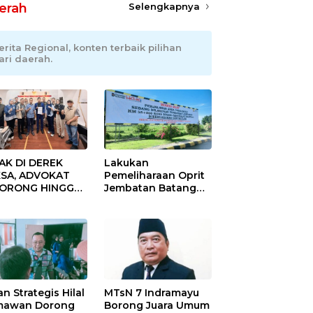
erah
Selengkapnya
erita Regional, konten terbaik pilihan
ari daerah.
AK DI DEREK
Lakukan
SA, ADVOKAT
Pemeliharaan Oprit
DORONG HINGGA
Jembatan Batang
ET SOBEK!
Serangan, Hutama
as & 150
Karya Uji Coba
okat Riau
Contraflow di KM 55
amuk Kepung
Tol Binjai–Langsa
resta Pekanbaru!
an Strategis Hilal
MTsN 7 Indramayu
mawan Dorong
Borong Juara Umum