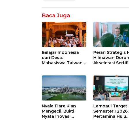
Baca Juga
Belajar Indonesia
Peran Strategis H
dari Desa:
Hilmawan Doro
Mahasiswa Taiwan
Akselerasi Sertif
Mengabdi di
Kompetensi unt
Indramayu
Entaskan
Kemiskinan di
Indramayu
Nyala Flare Kian
Lampaui Target
Mengecil, Bukti
Semester I 2026,
Nyata Inovasi
Pertamina Hulu
Pertamina Patra
Indonesia Perku
Niaga Kilang
Ketahanan Ener