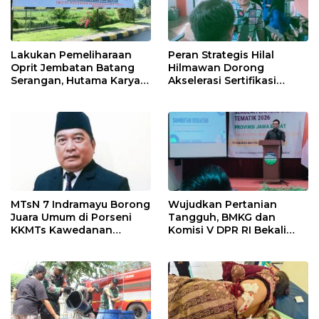
Lakukan Pemeliharaan
Peran Strategis Hilal
Oprit Jembatan Batang
Hilmawan Dorong
Serangan, Hutama Karya
Akselerasi Sertifikasi
Uji Coba Contraflow di KM
Kompetensi untuk
55 Tol Binjai–Langsa
Entaskan Kemiskinan di
Indramayu
MTsN 7 Indramayu Borong
Wujudkan Pertanian
Juara Umum di Porseni
Tangguh, BMKG dan
KKMTs Kawedanan
Komisi V DPR RI Bekali
Jatibarang 2026
Petani Indramayu Lewat
Sekolah Lapang Iklim