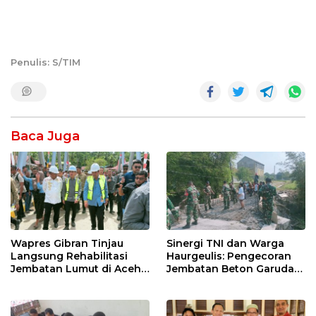
Penulis: S/TIM
Baca Juga
Wapres Gibran Tinjau
Sinergi TNI dan Warga
Langsung Rehabilitasi
Haurgeulis: Pengecoran
Jembatan Lumut di Aceh
Jembatan Beton Garuda
Tengah, Targetkan
di Indramayu Rampung
Konektivitas Pulih Cepat