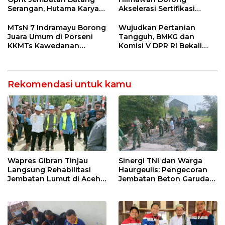
Serangan, Hutama Karya
Akselerasi Sertifikasi
Uji Coba Contraflow di KM
Kompetensi untuk
55 Tol Binjai–Langsa
Entaskan Kemiskinan di
MTsN 7 Indramayu Borong
Wujudkan Pertanian
Indramayu
Juara Umum di Porseni
Tangguh, BMKG dan
KKMTs Kawedanan
Komisi V DPR RI Bekali
Jatibarang 2026
Petani Indramayu Lewat
Sekolah Lapang Iklim
Rekomendasi untuk kamu
Wapres Gibran Tinjau
Sinergi TNI dan Warga
Langsung Rehabilitasi
Haurgeulis: Pengecoran
Jembatan Lumut di Aceh
Jembatan Beton Garuda
Tengah, Targetkan
di Indramayu Rampung
Konektivitas Pulih Cepat