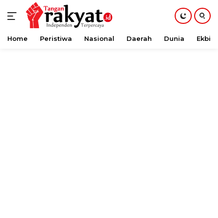
Home
Peristiwa
Nasional
Daerah
Dunia
Ekbis
Langsung
ke
konten