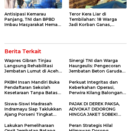
Antisipasi Kemarau
Teror Kera Liar di
Panjang, TNI dan BPBD
Tembilahan: 18 Warga
Imbau Masyarakat Hemat
Jadi Korban Ganas,
Air dan Waspada
Punggung Robek hingga
Kebakaran
12 Jahitan!
Berita Terkait
Wapres Gibran Tinjau
Sinergi TNI dan Warga
Langsung Rehabilitasi
Haurgeulis: Pengecoran
Jembatan Lumut di Aceh
Jembatan Beton Garuda
Tengah, Targetkan
di Indramayu Rampung
Konektivitas Pulih Cepat
PKBM Insan Mandiri Buka
Perkuat Integritas dan
Pendaftaran Sekolah
Keberkahan Operasi,
Kesetaraan Tanpa Batas
Perwira Kilang Balongan
Usia
Gelar Doa Bersama
Siswa-Siswi Madrasah
PAJAK DI DEREK PAKSA,
Indramayu Siap Taklukkan
ADVOKAT DIDORONG
Ajang Porseni Tingkat
HINGGA JAKET SOBEK!
Provinsi 2026
Ormas & 150 Advokat Riau
Ngamuk Kepung Polresta
Lakukan Pemeliharaan
Peran Strategis Hilal
Pekanbaru!
Oprit Jembatan Batang
Hilmawan Dorong