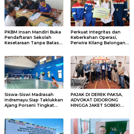
PKBM Insan Mandiri Buka
Perkuat Integritas dan
Pendaftaran Sekolah
Keberkahan Operasi,
Kesetaraan Tanpa Batas
Perwira Kilang Balongan
Usia
Gelar Doa Bersama
Siswa-Siswi Madrasah
PAJAK DI DEREK PAKSA,
Indramayu Siap Taklukkan
ADVOKAT DIDORONG
Ajang Porseni Tingkat
HINGGA JAKET SOBEK!
Provinsi 2026
Ormas & 150 Advokat Riau
Ngamuk Kepung Polresta
Pekanbaru!