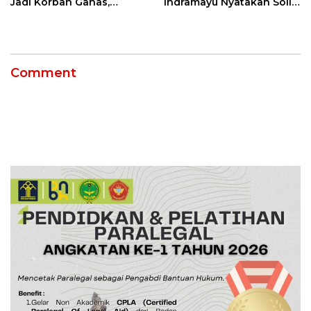
Jadi Korban Ganas,
Indramayu Nyatakan Solid
Punggung Robek hingga
di Bawah Naungan FKJI
12 Jahitan!
Comment