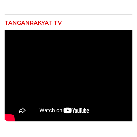
Ngamuk Kepung Polresta
55 Tol Binjai–Langsa
Pekanbaru!
TANGANRAKYAT TV