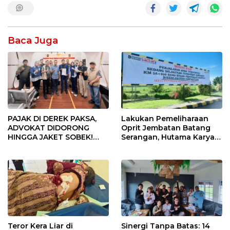
Baca Juga
PAJAK DI DEREK PAKSA,
Lakukan Pemeliharaan
ADVOKAT DIDORONG
Oprit Jembatan Batang
HINGGA JAKET SOBEK!
Serangan, Hutama Karya
Ormas & 150 Advokat Riau
Uji Coba Contraflow di KM
Ngamuk Kepung Polresta
55 Tol Binjai–Langsa
Pekanbaru!
Teror Kera Liar di
Sinergi Tanpa Batas: 14