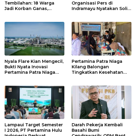
Tembilahan: 18 Warga
Organisasi Pers di
Jadi Korban Ganas,
Indramayu Nyatakan Solid
Punggung Robek hingga
di Bawah Naungan FKJI
12 Jahitan!
Nyala Flare Kian Mengecil,
Pertamina Patra Niaga
Bukti Nyata Inovasi
Kilang Balongan
Pertamina Patra Niaga
Tingkatkan Kesehatan
Kilang Balongan Dukung
Masyarakat melalui
Net Zero Emission 2060
Pemeriksaan Kesehatan
Rutin dan Edukasi
Perawatan Gigi
Lampaui Target Semester
Darah Pekerja Kembali
I 2026, PT Pertamina Hulu
Basahi Bumi
Indonesia Perkuat
Cendrawasih: OPM Bantai