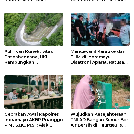
Ketahanan Energi
5 Pahlawan Infrastruktur
Nasional Lewat Inovasi &
di Tolikara!
Keselamatan Kerja
Pulihkan Konektivitas
Mencekam! Karaoke dan
Pascabencana, HKI
THM di Indramayu
Rampungkan
Disatroni Aparat, Ratusan
Penanganan Jalur
Pengunjung Kocar-Kacir
Lembah Anai dan Malalak
Dites Urine!
Gebrakan Awal Kapolres
Wujudkan Kesejahteraan,
Indramayu AKBP Prianggo
TNI AD Bangun Sumur Bor
P.M., S.I.K., M.Si : Ajak
Air Bersih di Haurgeulis
Wartawan Ngopi Bareng
Indramayu