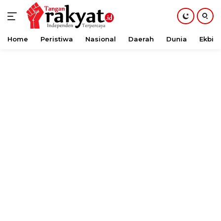
Home
Peristiwa
Nasional
Daerah
Dunia
Ekbis
Langsung
ke
konten