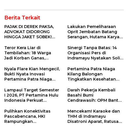
dan Analisa Program Kerja
Berita Terkait
PAJAK DI DEREK PAKSA,
Lakukan Pemeliharaan
ADVOKAT DIDORONG
Oprit Jembatan Batang
HINGGA JAKET SOBEK!
Serangan, Hutama Karya
Ormas & 150 Advokat Riau
Uji Coba Contraflow di KM
Ngamuk Kepung Polresta
55 Tol Binjai–Langsa
Teror Kera Liar di
Sinergi Tanpa Batas: 14
Pekanbaru!
Tembilahan: 18 Warga
Organisasi Pers di
Jadi Korban Ganas,
Indramayu Nyatakan Solid
Punggung Robek hingga
di Bawah Naungan FKJI
12 Jahitan!
Nyala Flare Kian Mengecil,
Pertamina Patra Niaga
Bukti Nyata Inovasi
Kilang Balongan
Pertamina Patra Niaga
Tingkatkan Kesehatan
Kilang Balongan Dukung
Masyarakat melalui
Net Zero Emission 2060
Pemeriksaan Kesehatan
Lampaui Target Semester
Darah Pekerja Kembali
Rutin dan Edukasi
I 2026, PT Pertamina Hulu
Basahi Bumi
Perawatan Gigi
Indonesia Perkuat
Cendrawasih: OPM Bantai
Ketahanan Energi
5 Pahlawan Infrastruktur
Nasional Lewat Inovasi &
di Tolikara!
Pulihkan Konektivitas
Mencekam! Karaoke dan
Keselamatan Kerja
Pascabencana, HKI
THM di Indramayu
Rampungkan
Disatroni Aparat, Ratusan
Penanganan Jalur
Pengunjung Kocar-Kacir