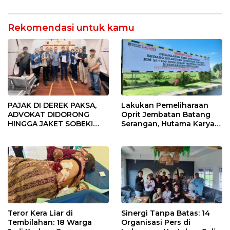
Lembah Anai dan Malalak
Dites Urine!
Rekomendasi untuk kamu
PAJAK DI DEREK PAKSA,
Lakukan Pemeliharaan
ADVOKAT DIDORONG
Oprit Jembatan Batang
HINGGA JAKET SOBEK!
Serangan, Hutama Karya
Ormas & 150 Advokat Riau
Uji Coba Contraflow di KM
Ngamuk Kepung Polresta
55 Tol Binjai–Langsa
Pekanbaru!
Teror Kera Liar di
Sinergi Tanpa Batas: 14
Tembilahan: 18 Warga
Organisasi Pers di