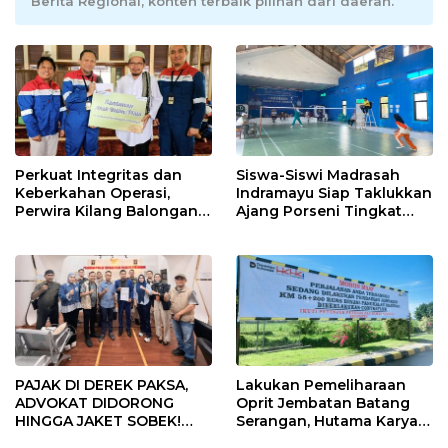
Berita Regional, konten terbaik pilihan dari daerah.
Perkuat Integritas dan
Siswa-Siswi Madrasah
Keberkahan Operasi,
Indramayu Siap Taklukkan
Perwira Kilang Balongan
Ajang Porseni Tingkat
Gelar Doa Bersama
Provinsi 2026
PAJAK DI DEREK PAKSA,
Lakukan Pemeliharaan
ADVOKAT DIDORONG
Oprit Jembatan Batang
HINGGA JAKET SOBEK!
Serangan, Hutama Karya
Ormas & 150 Advokat Riau
Uji Coba Contraflow di KM