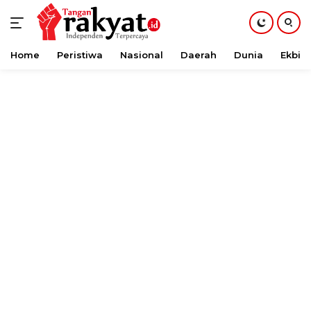
Home
Peristiwa
Nasional
Daerah
Dunia
Ekbis
Langsung
ke
konten