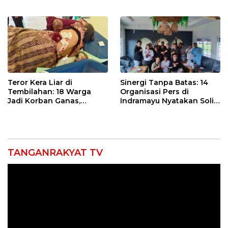
Petani Indramayu Lewat
Air dan Waspada
Sekolah Lapang Iklim
Kebakaran
Teror Kera Liar di
Sinergi Tanpa Batas: 14
Tembilahan: 18 Warga
Organisasi Pers di
Jadi Korban Ganas,
Indramayu Nyatakan Solid
Punggung Robek hingga
di Bawah Naungan FKJI
12 Jahitan!
TANGANRAKYAT TV