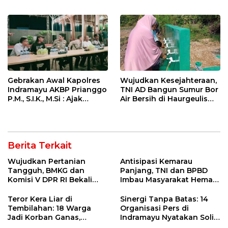
Pengunjung Kocar-Kacir
Didesak Jadi Solusi
Dites Urine!
Strategis
Gebrakan Awal Kapolres
Wujudkan Kesejahteraan,
Indramayu AKBP Prianggo
TNI AD Bangun Sumur Bor
P.M., S.I.K., M.Si : Ajak
Air Bersih di Haurgeulis
Wartawan Ngopi Bareng
Indramayu
dan Analisa Program Kerja
Berita Terkait
Wujudkan Pertanian
Antisipasi Kemarau
Tangguh, BMKG dan
Panjang, TNI dan BPBD
Komisi V DPR RI Bekali
Imbau Masyarakat Hemat
Petani Indramayu Lewat
Air dan Waspada
Sekolah Lapang Iklim
Kebakaran
Teror Kera Liar di
Sinergi Tanpa Batas: 14
Tembilahan: 18 Warga
Organisasi Pers di
Jadi Korban Ganas,
Indramayu Nyatakan Solid
Punggung Robek hingga
di Bawah Naungan FKJI