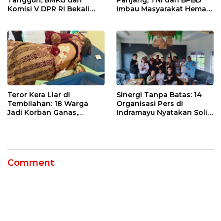
Tangguh, BMKG dan
Panjang, TNI dan BPBD
Komisi V DPR RI Bekali
Imbau Masyarakat Hemat
Petani Indramayu Lewat
Air dan Waspada
Sekolah Lapang Iklim
Kebakaran
Teror Kera Liar di
Sinergi Tanpa Batas: 14
Tembilahan: 18 Warga
Organisasi Pers di
Jadi Korban Ganas,
Indramayu Nyatakan Solid
Punggung Robek hingga
di Bawah Naungan FKJI
12 Jahitan!
Comment