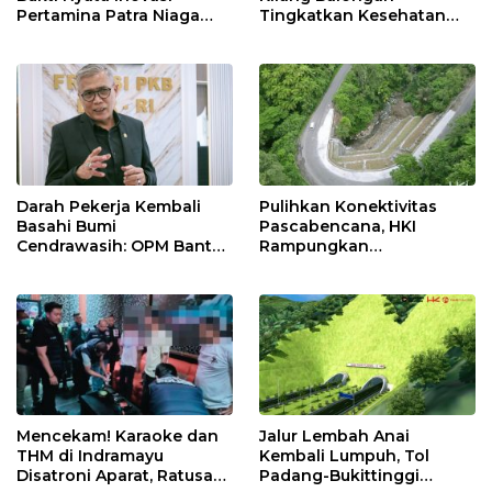
Pertamina Patra Niaga
Tingkatkan Kesehatan
Kilang Balongan Dukung
Masyarakat melalui
Net Zero Emission 2060
Pemeriksaan Kesehatan
Rutin dan Edukasi
Perawatan Gigi
Darah Pekerja Kembali
Pulihkan Konektivitas
Basahi Bumi
Pascabencana, HKI
Cendrawasih: OPM Bantai
Rampungkan
5 Pahlawan Infrastruktur
Penanganan Jalur
di Tolikara!
Lembah Anai dan Malalak
Mencekam! Karaoke dan
Jalur Lembah Anai
THM di Indramayu
Kembali Lumpuh, Tol
Disatroni Aparat, Ratusan
Padang-Bukittinggi