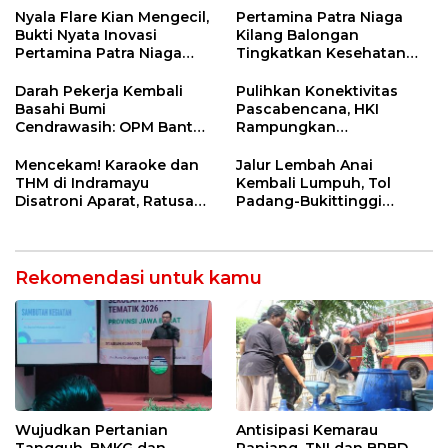
12 Jahitan!
Nyala Flare Kian Mengecil,
Pertamina Patra Niaga
Bukti Nyata Inovasi
Kilang Balongan
Pertamina Patra Niaga
Tingkatkan Kesehatan
Kilang Balongan Dukung
Masyarakat melalui
Net Zero Emission 2060
Pemeriksaan Kesehatan
Darah Pekerja Kembali
Pulihkan Konektivitas
Rutin dan Edukasi
Basahi Bumi
Pascabencana, HKI
Perawatan Gigi
Cendrawasih: OPM Bantai
Rampungkan
5 Pahlawan Infrastruktur
Penanganan Jalur
di Tolikara!
Lembah Anai dan Malalak
Mencekam! Karaoke dan
Jalur Lembah Anai
THM di Indramayu
Kembali Lumpuh, Tol
Disatroni Aparat, Ratusan
Padang-Bukittinggi
Pengunjung Kocar-Kacir
Didesak Jadi Solusi
Dites Urine!
Strategis
Rekomendasi untuk kamu
Wujudkan Pertanian
Antisipasi Kemarau