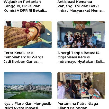
Wujudkan Pertanian
Antisipasi Kemarau
Tangguh, BMKG dan
Panjang, TNI dan BPBD
Komisi V DPR RI Bekali
Imbau Masyarakat Hemat
Petani Indramayu Lewat
Air dan Waspada
Sekolah Lapang Iklim
Kebakaran
Teror Kera Liar di
Sinergi Tanpa Batas: 14
Tembilahan: 18 Warga
Organisasi Pers di
Jadi Korban Ganas,
Indramayu Nyatakan Solid
Punggung Robek hingga
di Bawah Naungan FKJI
12 Jahitan!
Nyala Flare Kian Mengecil,
Pertamina Patra Niaga
Bukti Nyata Inovasi
Kilang Balongan