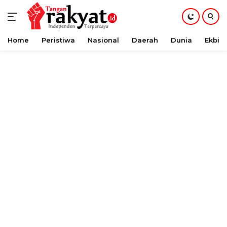
Home
Peristiwa
Nasional
Daerah
Dunia
Ekbis
Langsung
ke
konten