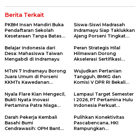
Berita Terkait
PKBM Insan Mandiri Buka
Siswa-Siswi Madrasah
Pendaftaran Sekolah
Indramayu Siap Taklukkan
Kesetaraan Tanpa Batas
Ajang Porseni Tingkat
Usia
Provinsi 2026
Belajar Indonesia dari
Peran Strategis Hilal
Desa: Mahasiswa Taiwan
Hilmawan Dorong
Mengabdi di Indramayu
Akselerasi Sertifikasi
Kompetensi untuk
Entaskan Kemiskinan di
MTsN 7 Indramayu Borong
Wujudkan Pertanian
Indramayu
Juara Umum di Porseni
Tangguh, BMKG dan
KKMTs Kawedanan
Komisi V DPR RI Bekali
Jatibarang 2026
Petani Indramayu Lewat
Sekolah Lapang Iklim
Nyala Flare Kian Mengecil,
Lampaui Target Semester
Bukti Nyata Inovasi
I 2026, PT Pertamina Hulu
Pertamina Patra Niaga
Indonesia Perkuat
Kilang Balongan Dukung
Ketahanan Energi
Net Zero Emission 2060
Nasional Lewat Inovasi &
Darah Pekerja Kembali
Pulihkan Konektivitas
Keselamatan Kerja
Basahi Bumi
Pascabencana, HKI
Cendrawasih: OPM Bantai
Rampungkan
5 Pahlawan Infrastruktur
Penanganan Jalur
di Tolikara!
Lembah Anai dan Malalak