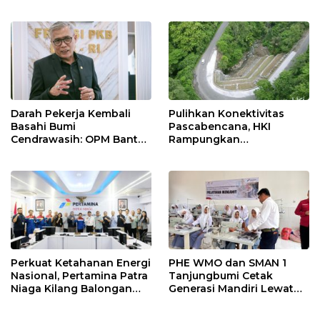
Kilang Balongan Dukung
Ketahanan Energi
Net Zero Emission 2060
Nasional Lewat Inovasi &
Keselamatan Kerja
Darah Pekerja Kembali
Pulihkan Konektivitas
Basahi Bumi
Pascabencana, HKI
Cendrawasih: OPM Bantai
Rampungkan
5 Pahlawan Infrastruktur
Penanganan Jalur
di Tolikara!
Lembah Anai dan Malalak
Perkuat Ketahanan Energi
PHE WMO dan SMAN 1
Nasional, Pertamina Patra
Tanjungbumi Cetak
Niaga Kilang Balongan
Generasi Mandiri Lewat
Perkuat Sinergi Utilisasi
Pelatihan Vokasi Double
Jetty Propylene
Track