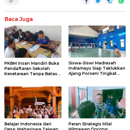
Baca Juga
Siswa-Siswi Madrasah
PKBM Insan Mandiri Buka
Indramayu Siap Taklukkan
Pendaftaran Sekolah
Ajang Porseni Tingkat
Kesetaraan Tanpa Batas
Provinsi 2026
Usia
Belajar Indonesia dari
Peran Strategis Hilal
Desa: Mahasiswa Taiwan
Hilmawan Dorong