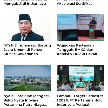
Mengabdi di Indramayu
Akselerasi Sertifikasi
Kompetensi untuk
Entaskan Kemiskinan di
Indramayu
MTsN 7 Indramayu Borong
Wujudkan Pertanian
Juara Umum di Porseni
Tangguh, BMKG dan
KKMTs Kawedanan
Komisi V DPR RI Bekali
Jatibarang 2026
Petani Indramayu Lewat
Sekolah Lapang Iklim
Nyala Flare Kian Mengecil,
Lampaui Target Semester
Bukti Nyata Inovasi
I 2026, PT Pertamina Hulu
Pertamina Patra Niaga
Indonesia Perkuat