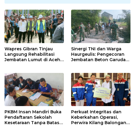
Wapres Gibran Tinjau
Sinergi TNI dan Warga
Langsung Rehabilitasi
Haurgeulis: Pengecoran
Jembatan Lumut di Aceh
Jembatan Beton Garuda
Tengah, Targetkan
di Indramayu Rampung
Konektivitas Pulih Cepat
PKBM Insan Mandiri Buka
Perkuat Integritas dan
Pendaftaran Sekolah
Keberkahan Operasi,
Kesetaraan Tanpa Batas
Perwira Kilang Balongan
Usia
Gelar Doa Bersama