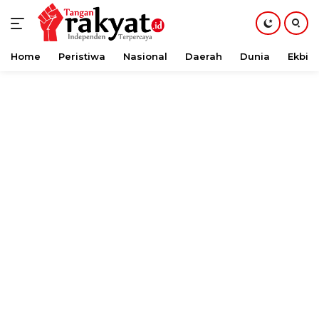
Home
Peristiwa
Nasional
Daerah
Dunia
Ekbis
Langsung
ke
konten