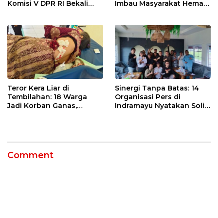
Komisi V DPR RI Bekali
Imbau Masyarakat Hemat
Petani Indramayu Lewat
Air dan Waspada
Sekolah Lapang Iklim
Kebakaran
Teror Kera Liar di
Sinergi Tanpa Batas: 14
Tembilahan: 18 Warga
Organisasi Pers di
Jadi Korban Ganas,
Indramayu Nyatakan Solid
Punggung Robek hingga
di Bawah Naungan FKJI
12 Jahitan!
Comment