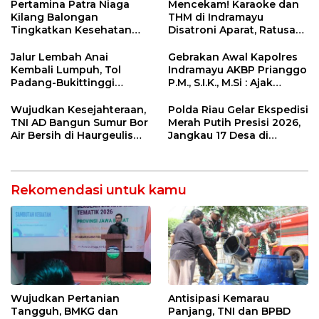
12 Jahitan!
Pertamina Patra Niaga
Mencekam! Karaoke dan
Kilang Balongan
THM di Indramayu
Tingkatkan Kesehatan
Disatroni Aparat, Ratusan
Masyarakat melalui
Pengunjung Kocar-Kacir
Pemeriksaan Kesehatan
Dites Urine!
Jalur Lembah Anai
Gebrakan Awal Kapolres
Rutin dan Edukasi
Kembali Lumpuh, Tol
Indramayu AKBP Prianggo
Perawatan Gigi
Padang-Bukittinggi
P.M., S.I.K., M.Si : Ajak
Didesak Jadi Solusi
Wartawan Ngopi Bareng
Strategis
dan Analisa Program Kerja
Wujudkan Kesejahteraan,
Polda Riau Gelar Ekspedisi
TNI AD Bangun Sumur Bor
Merah Putih Presisi 2026,
Air Bersih di Haurgeulis
Jangkau 17 Desa di
Indramayu
Wilayah 3T
Rekomendasi untuk kamu
Wujudkan Pertanian
Antisipasi Kemarau
Tangguh, BMKG dan
Panjang, TNI dan BPBD