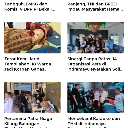
Tangguh, BMKG dan
Panjang, TNI dan BPBD
Komisi V DPR RI Bekali
Imbau Masyarakat Hemat
Petani Indramayu Lewat
Air dan Waspada
Sekolah Lapang Iklim
Kebakaran
Teror Kera Liar di
Sinergi Tanpa Batas: 14
Tembilahan: 18 Warga
Organisasi Pers di
Jadi Korban Ganas,
Indramayu Nyatakan Solid
Punggung Robek hingga
di Bawah Naungan FKJI
12 Jahitan!
Pertamina Patra Niaga
Mencekam! Karaoke dan
Kilang Balongan
THM di Indramayu