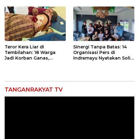
Sekolah Lapang Iklim
Kebakaran
Teror Kera Liar di
Sinergi Tanpa Batas: 14
Tembilahan: 18 Warga
Organisasi Pers di
Jadi Korban Ganas,
Indramayu Nyatakan Solid
Punggung Robek hingga
di Bawah Naungan FKJI
12 Jahitan!
TANGANRAKYAT TV