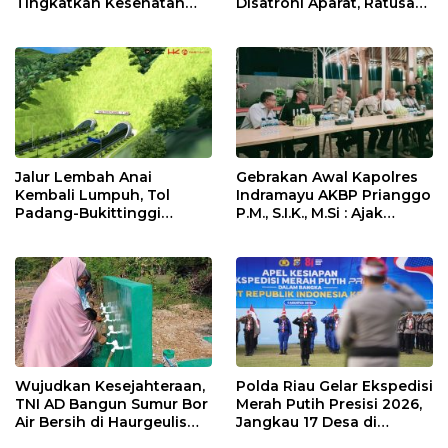
Tingkatkan Kesehatan
Disatroni Aparat, Ratusan
Masyarakat melalui
Pengunjung Kocar-Kacir
Pemeriksaan Kesehatan
Dites Urine!
Rutin dan Edukasi
Perawatan Gigi
Jalur Lembah Anai
Gebrakan Awal Kapolres
Kembali Lumpuh, Tol
Indramayu AKBP Prianggo
Padang-Bukittinggi
P.M., S.I.K., M.Si : Ajak
Didesak Jadi Solusi
Wartawan Ngopi Bareng
Strategis
dan Analisa Program Kerja
Wujudkan Kesejahteraan,
Polda Riau Gelar Ekspedisi
TNI AD Bangun Sumur Bor
Merah Putih Presisi 2026,
Air Bersih di Haurgeulis
Jangkau 17 Desa di
Indramayu
Wilayah 3T