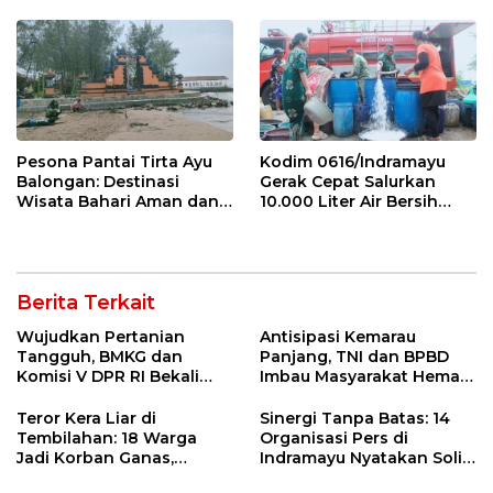
Pesona Pantai Tirta Ayu
Kodim 0616/Indramayu
Balongan: Destinasi
Gerak Cepat Salurkan
Wisata Bahari Aman dan
10.000 Liter Air Bersih
Nyaman di Indramayu
untuk Warga Krangkeng
Berita Terkait
Wujudkan Pertanian
Antisipasi Kemarau
Tangguh, BMKG dan
Panjang, TNI dan BPBD
Komisi V DPR RI Bekali
Imbau Masyarakat Hemat
Petani Indramayu Lewat
Air dan Waspada
Sekolah Lapang Iklim
Kebakaran
Teror Kera Liar di
Sinergi Tanpa Batas: 14
Tembilahan: 18 Warga
Organisasi Pers di
Jadi Korban Ganas,
Indramayu Nyatakan Solid
Punggung Robek hingga
di Bawah Naungan FKJI