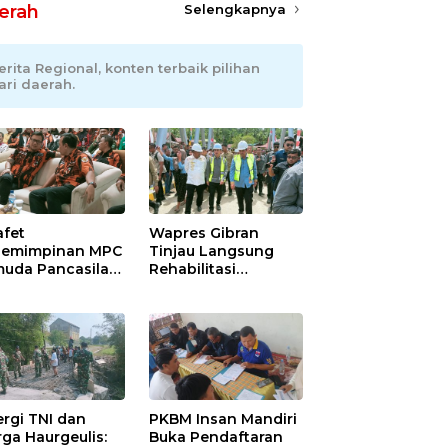
erah
Selengkapnya
erita Regional, konten terbaik pilihan
ari daerah.
afet
Wapres Gibran
emimpinan MPC
Tinjau Langsung
uda Pancasila
Rehabilitasi
ramayu,
Jembatan Lumut di
adhani
Aceh Tengah,
ianto Dipastikan
Targetkan
pin Organisasi
Konektivitas Pulih
at Muscablub
Cepat
ergi TNI dan
PKBM Insan Mandiri
ga Haurgeulis:
Buka Pendaftaran