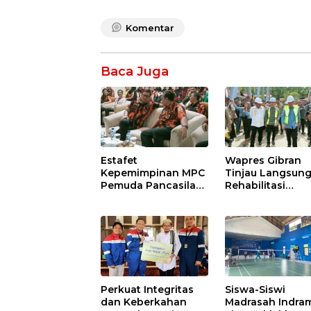
Komentar
Baca Juga
Estafet
Wapres Gibran
Kepemimpinan MPC
Tinjau Langsun
Pemuda Pancasila
Rehabilitasi
Indramayu,
Jembatan Lumut
Ramadhani
Aceh Tengah,
Sugianto Dipastikan
Targetkan
Pimpin Organisasi
Konektivitas Pul
Lewat Muscablub
Cepat
Perkuat Integritas
Siswa-Siswi
dan Keberkahan
Madrasah Indra