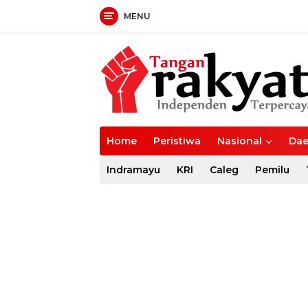
MENU
Langsung
ke
konten
Home
Peristiwa
Nasional
Dae
Indramayu
KRI
Caleg
Pemilu