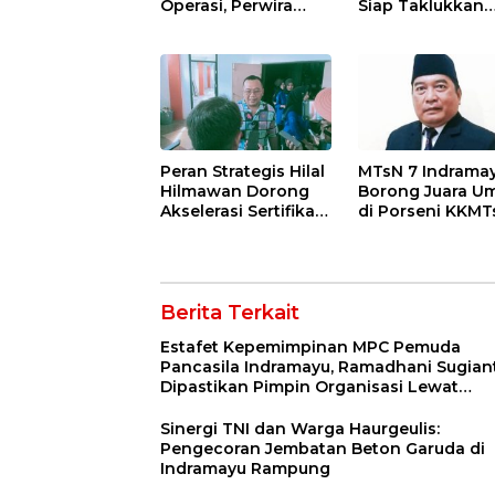
Operasi, Perwira
Siap Taklukkan
Kilang Balongan
Ajang Porseni
Gelar Doa Bersama
Tingkat Provinsi
2026
Peran Strategis Hilal
MTsN 7 Indrama
Hilmawan Dorong
Borong Juara 
Akselerasi Sertifikasi
di Porseni KKMT
Kompetensi untuk
Kawedanan
Entaskan
Jatibarang 2026
Kemiskinan di
Indramayu
Berita Terkait
Estafet Kepemimpinan MPC Pemuda
Pancasila Indramayu, Ramadhani Sugian
Dipastikan Pimpin Organisasi Lewat
Muscablub
Sinergi TNI dan Warga Haurgeulis:
Pengecoran Jembatan Beton Garuda di
Indramayu Rampung