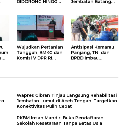
DIDORONG HINGGA
Jembatan Batang
JAKET SOBEK!
Serangan, Hutama
Ormas & 150
Karya Uji Coba
Advokat Riau
Contraflow di KM 55
Ngamuk Kepung
Tol Binjai–Langsa
Polresta Pekanbaru!
yu
Wujudkan Pertanian
Antisipasi Kemarau
Umum
Tangguh, BMKG dan
Panjang, TNI dan
s
Komisi V DPR RI
BPBD Imbau
Bekali Petani
Masyarakat Hemat
Indramayu Lewat
Air dan Waspada
Sekolah Lapang
Kebakaran
Iklim
Wapres Gibran Tinjau Langsung Rehabilitasi
to
Jembatan Lumut di Aceh Tengah, Targetkan
Konektivitas Pulih Cepat
PKBM Insan Mandiri Buka Pendaftaran
Sekolah Kesetaraan Tanpa Batas Usia