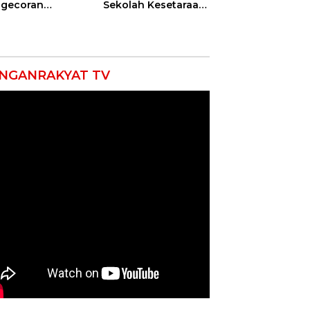
gecoran
Sekolah Kesetaraan
batan Beton
Tanpa Batas Usia
uda di
ramayu
mpung
NGANRAKYAT TV