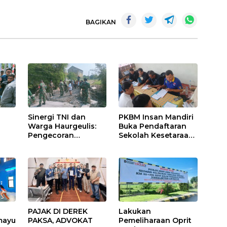
BAGIKAN
Sinergi TNI dan
PKBM Insan Mandiri
g
Warga Haurgeulis:
Buka Pendaftaran
Pengecoran
Sekolah Kesetaraan
 di
Jembatan Beton
Tanpa Batas Usia
Garuda di Indramayu
Rampung
ih
PAJAK DI DEREK
Lakukan
mayu
PAKSA, ADVOKAT
Pemeliharaan Oprit