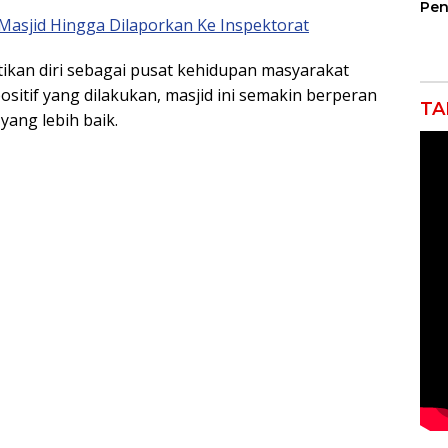
Pen
sjid Hingga Dilaporkan Ke Inspektorat
Jem
Gar
Ind
kan diri sebagai pusat kehidupan masyarakat
Ra
sitif yang dilakukan, masjid ini semakin berperan
TA
ang lebih baik.