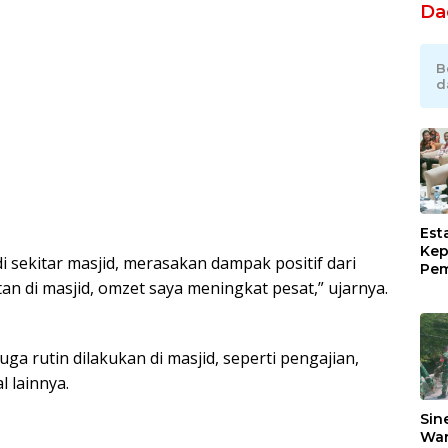
Da
B
d
Est
Kep
i sekitar masjid, merasakan dampak positif dari
Pem
an di masjid, omzet saya meningkat pesat,” ujarnya.
Ind
Ram
Sug
Pim
ga rutin dilakukan di masjid, seperti pengajian,
Lew
l lainnya.
Sin
War