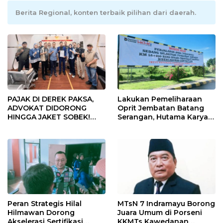
Berita Regional, konten terbaik pilihan dari daerah.
PAJAK DI DEREK PAKSA,
Lakukan Pemeliharaan
ADVOKAT DIDORONG
Oprit Jembatan Batang
HINGGA JAKET SOBEK!
Serangan, Hutama Karya
Ormas & 150 Advokat Riau
Uji Coba Contraflow di KM
Ngamuk Kepung Polresta
55 Tol Binjai–Langsa
Pekanbaru!
Peran Strategis Hilal
MTsN 7 Indramayu Borong
Hilmawan Dorong
Juara Umum di Porseni
Akselerasi Sertifikasi
KKMTs Kawedanan