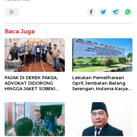
Baca Juga
PAJAK DI DEREK PAKSA,
Lakukan Pemeliharaan
ADVOKAT DIDORONG
Oprit Jembatan Batang
HINGGA JAKET SOBEK!
Serangan, Hutama Karya
Ormas & 150 Advokat Riau
Uji Coba Contraflow di KM
Ngamuk Kepung Polresta
55 Tol Binjai–Langsa
Pekanbaru!