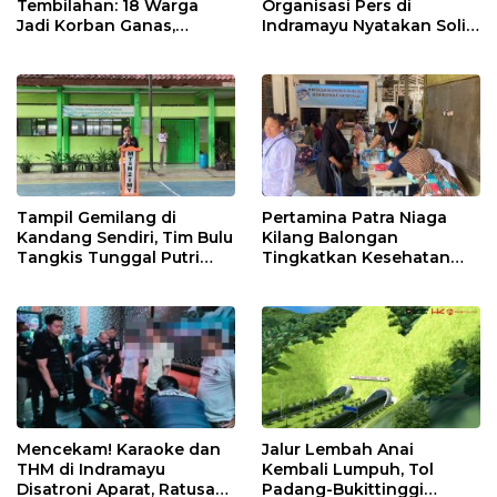
Tembilahan: 18 Warga
Organisasi Pers di
Jadi Korban Ganas,
Indramayu Nyatakan Solid
Punggung Robek hingga
di Bawah Naungan FKJI
12 Jahitan!
Tampil Gemilang di
Pertamina Patra Niaga
Kandang Sendiri, Tim Bulu
Kilang Balongan
Tangkis Tunggal Putri
Tingkatkan Kesehatan
MTsN 2 Indramayu Sabet
Masyarakat melalui
Juara Porseni KKMTs
Pemeriksaan Kesehatan
Jatibarang 2026
Rutin dan Edukasi
Perawatan Gigi
Mencekam! Karaoke dan
Jalur Lembah Anai
THM di Indramayu
Kembali Lumpuh, Tol
Disatroni Aparat, Ratusan
Padang-Bukittinggi