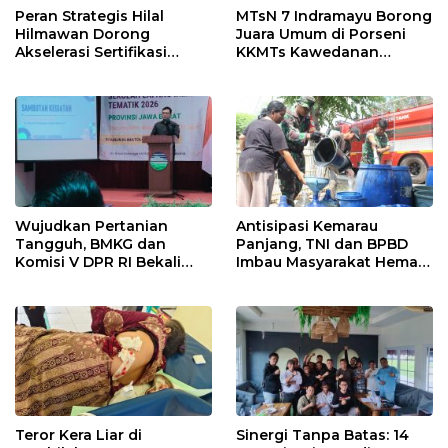
Peran Strategis Hilal
MTsN 7 Indramayu Borong
Hilmawan Dorong
Juara Umum di Porseni
Akselerasi Sertifikasi
KKMTs Kawedanan
Kompetensi untuk
Jatibarang 2026
Entaskan Kemiskinan di
Indramayu
Wujudkan Pertanian
Antisipasi Kemarau
Tangguh, BMKG dan
Panjang, TNI dan BPBD
Komisi V DPR RI Bekali
Imbau Masyarakat Hemat
Petani Indramayu Lewat
Air dan Waspada
Sekolah Lapang Iklim
Kebakaran
Teror Kera Liar di
Sinergi Tanpa Batas: 14