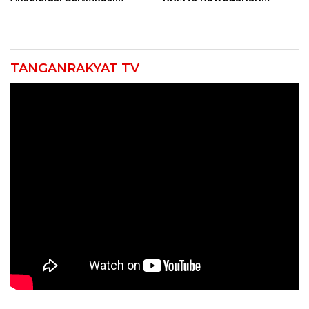
Kompetensi untuk
Jatibarang 2026
Entaskan Kemiskinan di
Indramayu
TANGANRAKYAT TV