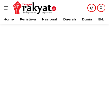
Home
Peristiwa
Nasional
Daerah
Dunia
Ekbis
Langsung
ke
konten