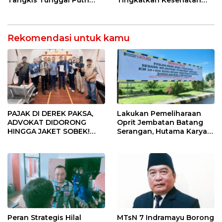
Tangkis Tunggal Putri
Tingkatkan Kesehatan
MTsN 2 Indramayu Sabet
Masyarakat melalui
Juara Porseni KKMTs
Pemeriksaan Kesehatan
Jatibarang 2026
Rutin dan Edukasi
Perawatan Gigi
Rekomendasi untuk kamu
PAJAK DI DEREK PAKSA,
Lakukan Pemeliharaan
ADVOKAT DIDORONG
Oprit Jembatan Batang
HINGGA JAKET SOBEK!
Serangan, Hutama Karya
Ormas & 150 Advokat Riau
Uji Coba Contraflow di KM
Ngamuk Kepung Polresta
55 Tol Binjai–Langsa
Pekanbaru!
Peran Strategis Hilal
MTsN 7 Indramayu Borong