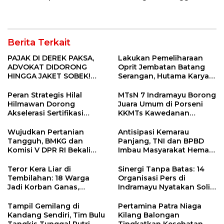
Pengunjung Kocar-Kacir
Didesak Jadi Solusi
Dites Urine!
Strategis
Berita Terkait
PAJAK DI DEREK PAKSA,
Lakukan Pemeliharaan
ADVOKAT DIDORONG
Oprit Jembatan Batang
HINGGA JAKET SOBEK!
Serangan, Hutama Karya
Ormas & 150 Advokat Riau
Uji Coba Contraflow di KM
Ngamuk Kepung Polresta
55 Tol Binjai–Langsa
Peran Strategis Hilal
MTsN 7 Indramayu Borong
Pekanbaru!
Hilmawan Dorong
Juara Umum di Porseni
Akselerasi Sertifikasi
KKMTs Kawedanan
Kompetensi untuk
Jatibarang 2026
Entaskan Kemiskinan di
Wujudkan Pertanian
Antisipasi Kemarau
Indramayu
Tangguh, BMKG dan
Panjang, TNI dan BPBD
Komisi V DPR RI Bekali
Imbau Masyarakat Hemat
Petani Indramayu Lewat
Air dan Waspada
Sekolah Lapang Iklim
Kebakaran
Teror Kera Liar di
Sinergi Tanpa Batas: 14
Tembilahan: 18 Warga
Organisasi Pers di
Jadi Korban Ganas,
Indramayu Nyatakan Solid
Punggung Robek hingga
di Bawah Naungan FKJI
12 Jahitan!
Tampil Gemilang di
Pertamina Patra Niaga
Kandang Sendiri, Tim Bulu
Kilang Balongan