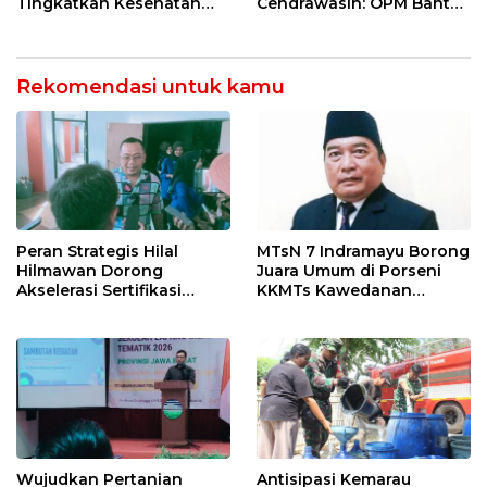
Tingkatkan Kesehatan
Cendrawasih: OPM Bantai
Masyarakat melalui
5 Pahlawan Infrastruktur
Pemeriksaan Kesehatan
di Tolikara!
Rutin dan Edukasi
Perawatan Gigi
Rekomendasi untuk kamu
Peran Strategis Hilal
MTsN 7 Indramayu Borong
Hilmawan Dorong
Juara Umum di Porseni
Akselerasi Sertifikasi
KKMTs Kawedanan
Kompetensi untuk
Jatibarang 2026
Entaskan Kemiskinan di
Indramayu
Wujudkan Pertanian
Antisipasi Kemarau