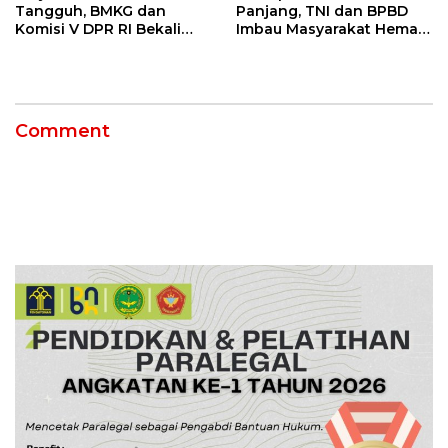
Tangguh, BMKG dan
Panjang, TNI dan BPBD
Komisi V DPR RI Bekali
Imbau Masyarakat Hemat
Petani Indramayu Lewat
Air dan Waspada
Sekolah Lapang Iklim
Kebakaran
Comment