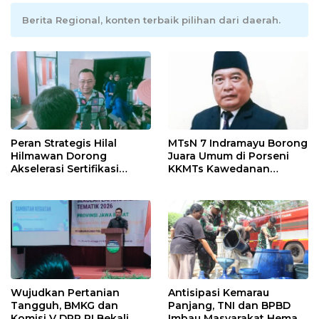
Berita Regional, konten terbaik pilihan dari daerah.
Peran Strategis Hilal
MTsN 7 Indramayu Borong
Hilmawan Dorong
Juara Umum di Porseni
Akselerasi Sertifikasi
KKMTs Kawedanan
Kompetensi untuk
Jatibarang 2026
Entaskan Kemiskinan di
Indramayu
Wujudkan Pertanian
Antisipasi Kemarau
Tangguh, BMKG dan
Panjang, TNI dan BPBD
Komisi V DPR RI Bekali
Imbau Masyarakat Hemat