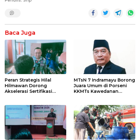
Baca Juga
Peran Strategis Hilal
MTsN 7 Indramayu Borong
Hilmawan Dorong
Juara Umum di Porseni
Akselerasi Sertifikasi
KKMTs Kawedanan
Kompetensi untuk
Jatibarang 2026
Entaskan Kemiskinan di
Indramayu