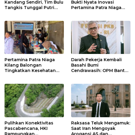
Kandang Sendiri, Tim Bulu
Bukti Nyata Inovasi
Tangkis Tunggal Putri
Pertamina Patra Niaga
MTsN 2 Indramayu Sabet
Kilang Balongan Dukung
Juara Porseni KKMTs
Net Zero Emission 2060
Jatibarang 2026
Pertamina Patra Niaga
Darah Pekerja Kembali
Kilang Balongan
Basahi Bumi
Tingkatkan Kesehatan
Cendrawasih: OPM Bantai
Masyarakat melalui
5 Pahlawan Infrastruktur
Pemeriksaan Kesehatan
di Tolikara!
Rutin dan Edukasi
Perawatan Gigi
Pulihkan Konektivitas
Raksasa Teluk Mengamuk:
Pascabencana, HKI
Saat Iran Mengoyak
Rampungkan
Arogansi AS dan