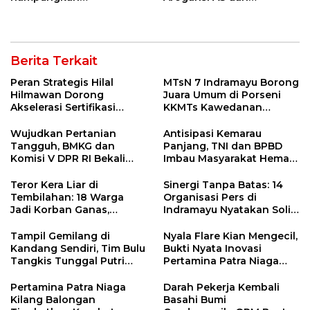
Penanganan Jalur
Sekutunya!
Lembah Anai dan Malalak
Berita Terkait
Peran Strategis Hilal
MTsN 7 Indramayu Borong
Hilmawan Dorong
Juara Umum di Porseni
Akselerasi Sertifikasi
KKMTs Kawedanan
Kompetensi untuk
Jatibarang 2026
Entaskan Kemiskinan di
Wujudkan Pertanian
Antisipasi Kemarau
Indramayu
Tangguh, BMKG dan
Panjang, TNI dan BPBD
Komisi V DPR RI Bekali
Imbau Masyarakat Hemat
Petani Indramayu Lewat
Air dan Waspada
Sekolah Lapang Iklim
Kebakaran
Teror Kera Liar di
Sinergi Tanpa Batas: 14
Tembilahan: 18 Warga
Organisasi Pers di
Jadi Korban Ganas,
Indramayu Nyatakan Solid
Punggung Robek hingga
di Bawah Naungan FKJI
12 Jahitan!
Tampil Gemilang di
Nyala Flare Kian Mengecil,
Kandang Sendiri, Tim Bulu
Bukti Nyata Inovasi
Tangkis Tunggal Putri
Pertamina Patra Niaga
MTsN 2 Indramayu Sabet
Kilang Balongan Dukung
Juara Porseni KKMTs
Net Zero Emission 2060
Pertamina Patra Niaga
Darah Pekerja Kembali
Jatibarang 2026
Kilang Balongan
Basahi Bumi