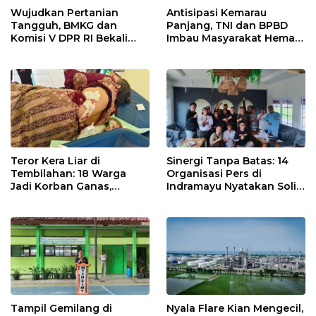
Wujudkan Pertanian
Antisipasi Kemarau
Tangguh, BMKG dan
Panjang, TNI dan BPBD
Komisi V DPR RI Bekali
Imbau Masyarakat Hemat
Petani Indramayu Lewat
Air dan Waspada
Sekolah Lapang Iklim
Kebakaran
Teror Kera Liar di
Sinergi Tanpa Batas: 14
Tembilahan: 18 Warga
Organisasi Pers di
Jadi Korban Ganas,
Indramayu Nyatakan Solid
Punggung Robek hingga
di Bawah Naungan FKJI
12 Jahitan!
Tampil Gemilang di
Nyala Flare Kian Mengecil,