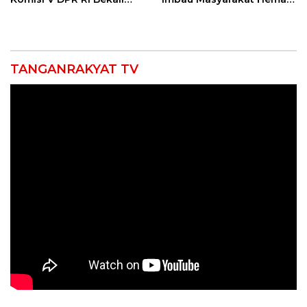
Petani Indramayu Lewat
Air dan Waspada
Sekolah Lapang Iklim
Kebakaran
TANGANRAKYAT TV