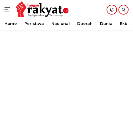
Home
Peristiwa
Nasional
Daerah
Dunia
Ekbis
Langsung
ke
konten