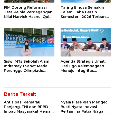
FIM Dorong Reformasi
Taring Elnusa Semakin
Tata Kelola Perdagangan,
Tajam! Laba Bersih
Nilai Harvick Hasnul Qolbi
Semester I 2026 Terbang
Figur Tepat Pimpin Sektor
29 Persen Berkat Strategi
Riil
Jitu
Siswi MTs Sekolah Alam
Agenda Strategis Umat:
Indramayu Sabet Medali
Dari Ego Kelembagaan
Perunggu Olimpiade
Menuju Integritas
Matematika Tingkat
Kebangsaan
Nasional 2026
Berita Terkait
Antisipasi Kemarau
Nyala Flare Kian Mengecil,
Panjang, TNI dan BPBD
Bukti Nyata Inovasi
Imbau Masyarakat Hemat
Pertamina Patra Niaga