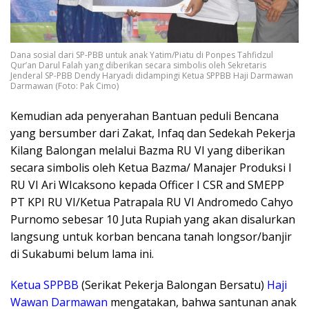
Dana sosial dari SP-PBB untuk anak Yatim/Piatu di Ponpes Tahfidzul
Qur’an Darul Falah yang diberikan secara simbolis oleh Sekretaris
Jenderal SP-PBB Dendy Haryadi didampingi Ketua SPPBB Haji Darmawan
Darmawan (Foto: Pak Cimo)
Kemudian ada penyerahan Bantuan peduli Bencana
yang bersumber dari Zakat, Infaq dan Sedekah Pekerja
Kilang Balongan melalui Bazma RU VI yang diberikan
secara simbolis oleh Ketua Bazma/ Manajer Produksi I
RU VI Ari WIcaksono kepada Officer I CSR and SMEPP
PT KPI RU VI/Ketua Patrapala RU VI Andromedo Cahyo
Purnomo sebesar 10 Juta Rupiah yang akan disalurkan
langsung untuk korban bencana tanah longsor/banjir
di Sukabumi belum lama ini.
Ketua SPPBB
(Serikat Pekerja Balongan Bersatu)
Haji
Wawan Darmawan
mengatakan, bahwa santunan anak