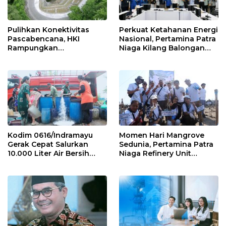
Pulihkan Konektivitas
Perkuat Ketahanan Energi
Pascabencana, HKI
Nasional, Pertamina Patra
Rampungkan
Niaga Kilang Balongan
Penanganan Jalur
Perkuat Sinergi Utilisasi
Lembah Anai dan Malalak
Jetty Propylene
Kodim 0616/Indramayu
Momen Hari Mangrove
Gerak Cepat Salurkan
Sedunia, Pertamina Patra
10.000 Liter Air Bersih
Niaga Refinery Unit
untuk Warga Krangkeng
Balongan Perkuat
Ketahanan Pesisir
Indramayu melalui Aksi
Nyata dan Inovasi
Program Lingkungan
Berkelanjutan