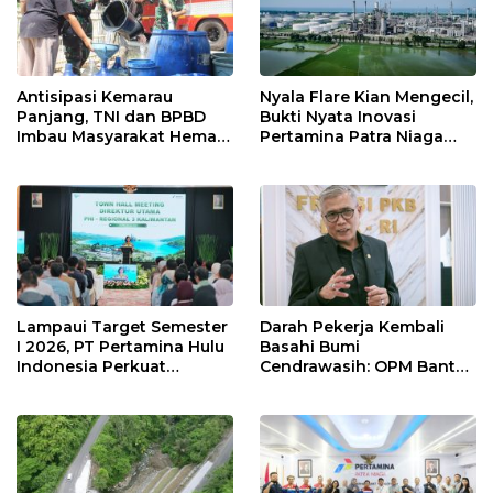
Antisipasi Kemarau
Nyala Flare Kian Mengecil,
Panjang, TNI dan BPBD
Bukti Nyata Inovasi
Imbau Masyarakat Hemat
Pertamina Patra Niaga
Air dan Waspada
Kilang Balongan Dukung
Kebakaran
Net Zero Emission 2060
Lampaui Target Semester
Darah Pekerja Kembali
I 2026, PT Pertamina Hulu
Basahi Bumi
Indonesia Perkuat
Cendrawasih: OPM Bantai
Ketahanan Energi
5 Pahlawan Infrastruktur
Nasional Lewat Inovasi &
di Tolikara!
Keselamatan Kerja