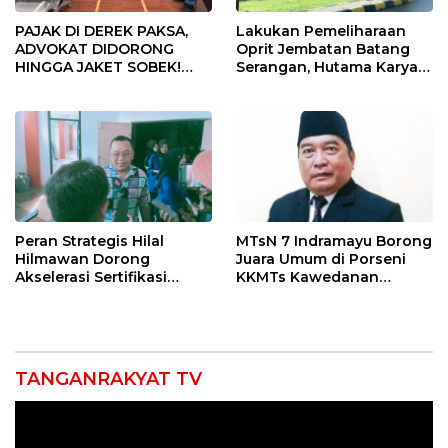
PAJAK DI DEREK PAKSA,
Lakukan Pemeliharaan
ADVOKAT DIDORONG
Oprit Jembatan Batang
HINGGA JAKET SOBEK!
Serangan, Hutama Karya
Ormas & 150 Advokat Riau
Uji Coba Contraflow di KM
Ngamuk Kepung Polresta
55 Tol Binjai–Langsa
Pekanbaru!
Peran Strategis Hilal
MTsN 7 Indramayu Borong
Hilmawan Dorong
Juara Umum di Porseni
Akselerasi Sertifikasi
KKMTs Kawedanan
Kompetensi untuk
Jatibarang 2026
Entaskan Kemiskinan di
Indramayu
TANGANRAKYAT TV