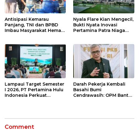
Antisipasi Kemarau
Nyala Flare Kian Mengecil,
Panjang, TNI dan BPBD
Bukti Nyata Inovasi
Imbau Masyarakat Hemat
Pertamina Patra Niaga
Air dan Waspada
Kilang Balongan Dukung
Kebakaran
Net Zero Emission 2060
Lampaui Target Semester
Darah Pekerja Kembali
I 2026, PT Pertamina Hulu
Basahi Bumi
Indonesia Perkuat
Cendrawasih: OPM Bantai
Ketahanan Energi
5 Pahlawan Infrastruktur
Nasional Lewat Inovasi &
di Tolikara!
Keselamatan Kerja
Comment