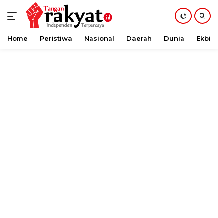
Home
Peristiwa
Nasional
Daerah
Dunia
Ekbis
Langsung
ke
konten