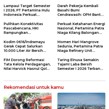
Air dan Waspada
Kilang Balongan Dukung
Kebakaran
Net Zero Emission 2060
Lampaui Target Semester
Darah Pekerja Kembali
I 2026, PT Pertamina Hulu
Basahi Bumi
Indonesia Perkuat
Cendrawasih: OPM Bantai
Ketahanan Energi
5 Pahlawan Infrastruktur
Nasional Lewat Inovasi &
di Tolikara!
Pulihkan Konektivitas
Perkuat Ketahanan Energi
Keselamatan Kerja
Pascabencana, HKI
Nasional, Pertamina Patra
Rampungkan
Niaga Kilang Balongan
Penanganan Jalur
Perkuat Sinergi Utilisasi
Lembah Anai dan Malalak
Jetty Propylene
Kodim 0616/Indramayu
Momen Hari Mangrove
Gerak Cepat Salurkan
Sedunia, Pertamina Patra
10.000 Liter Air Bersih
Niaga Refinery Unit
untuk Warga Krangkeng
Balongan Perkuat
Ketahanan Pesisir
FIM Dorong Reformasi
Taring Elnusa Semakin
Indramayu melalui Aksi
Tata Kelola Perdagangan,
Tajam! Laba Bersih
Nyata dan Inovasi
Nilai Harvick Hasnul Qolbi
Semester I 2026 Terbang
Program Lingkungan
Figur Tepat Pimpin Sektor
29 Persen Berkat Strategi
Berkelanjutan
Riil
Jitu
Rekomendasi untuk kamu