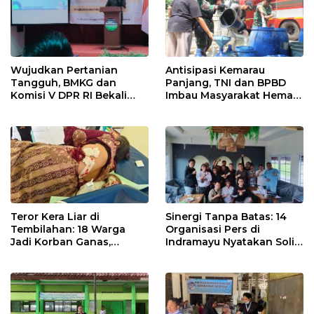
Wujudkan Pertanian
Antisipasi Kemarau
Tangguh, BMKG dan
Panjang, TNI dan BPBD
Komisi V DPR RI Bekali
Imbau Masyarakat Hemat
Petani Indramayu Lewat
Air dan Waspada
Sekolah Lapang Iklim
Kebakaran
Teror Kera Liar di
Sinergi Tanpa Batas: 14
Tembilahan: 18 Warga
Organisasi Pers di
Jadi Korban Ganas,
Indramayu Nyatakan Solid
Punggung Robek hingga
di Bawah Naungan FKJI
12 Jahitan!