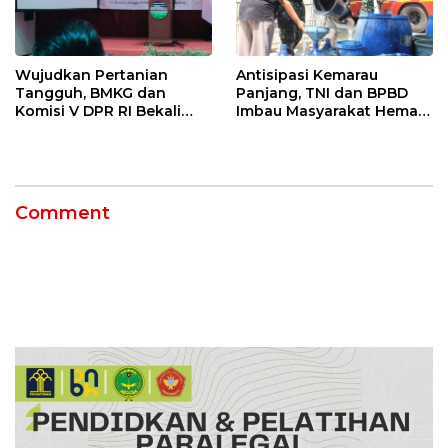
Wujudkan Pertanian
Antisipasi Kemarau
Tangguh, BMKG dan
Panjang, TNI dan BPBD
Komisi V DPR RI Bekali
Imbau Masyarakat Hemat
Petani Indramayu Lewat
Air dan Waspada
Sekolah Lapang Iklim
Kebakaran
Comment