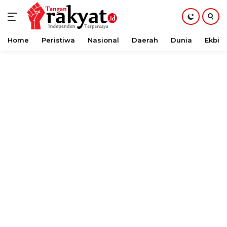
Home
Peristiwa
Nasional
Daerah
Dunia
Ekbis
Langsung
ke
konten