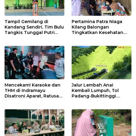
Tampil Gemilang di
Pertamina Patra Niaga
Kandang Sendiri, Tim Bulu
Kilang Balongan
Tangkis Tunggal Putri
Tingkatkan Kesehatan
MTsN 2 Indramayu Sabet
Masyarakat melalui
Juara Porseni KKMTs
Pemeriksaan Kesehatan
Jatibarang 2026
Rutin dan Edukasi
Perawatan Gigi
Mencekam! Karaoke dan
Jalur Lembah Anai
THM di Indramayu
Kembali Lumpuh, Tol
Disatroni Aparat, Ratusan
Padang-Bukittinggi
Pengunjung Kocar-Kacir
Didesak Jadi Solusi
Dites Urine!
Strategis