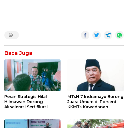
Baca Juga
Peran Strategis Hilal
MTsN 7 Indramayu Borong
Hilmawan Dorong
Juara Umum di Porseni
Akselerasi Sertifikasi
KKMTs Kawedanan
Kompetensi untuk
Jatibarang 2026
Entaskan Kemiskinan di
Indramayu