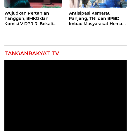
Wujudkan Pertanian
Antisipasi Kemarau
Tangguh, BMKG dan
Panjang, TNI dan BPBD
Komisi V DPR RI Bekali
Imbau Masyarakat Hemat
Petani Indramayu Lewat
Air dan Waspada
Sekolah Lapang Iklim
Kebakaran
TANGANRAKYAT TV