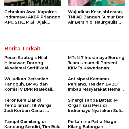
Gebrakan Awal Kapolres
Wujudkan Kesejahteraan,
Indramayu AKBP Prianggo
TNI AD Bangun Sumur Bor
P.M., S.I.K., M.Si : Ajak
Air Bersih di Haurgeulis
Wartawan Ngopi Bareng
Indramayu
dan Analisa Program Kerja
Berita Terkait
Peran Strategis Hilal
MTsN 7 Indramayu Borong
Hilmawan Dorong
Juara Umum di Porseni
Akselerasi Sertifikasi
KKMTs Kawedanan
Kompetensi untuk
Jatibarang 2026
Entaskan Kemiskinan di
Wujudkan Pertanian
Antisipasi Kemarau
Indramayu
Tangguh, BMKG dan
Panjang, TNI dan BPBD
Komisi V DPR RI Bekali
Imbau Masyarakat Hemat
Petani Indramayu Lewat
Air dan Waspada
Sekolah Lapang Iklim
Kebakaran
Teror Kera Liar di
Sinergi Tanpa Batas: 14
Tembilahan: 18 Warga
Organisasi Pers di
Jadi Korban Ganas,
Indramayu Nyatakan Solid
Punggung Robek hingga
di Bawah Naungan FKJI
12 Jahitan!
Tampil Gemilang di
Pertamina Patra Niaga
Kandang Sendiri, Tim Bulu
Kilang Balongan