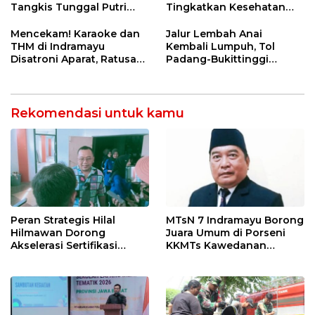
Tangkis Tunggal Putri
Tingkatkan Kesehatan
MTsN 2 Indramayu Sabet
Masyarakat melalui
Juara Porseni KKMTs
Pemeriksaan Kesehatan
Mencekam! Karaoke dan
Jalur Lembah Anai
Jatibarang 2026
Rutin dan Edukasi
THM di Indramayu
Kembali Lumpuh, Tol
Perawatan Gigi
Disatroni Aparat, Ratusan
Padang-Bukittinggi
Pengunjung Kocar-Kacir
Didesak Jadi Solusi
Dites Urine!
Strategis
Rekomendasi untuk kamu
Peran Strategis Hilal
MTsN 7 Indramayu Borong
Hilmawan Dorong
Juara Umum di Porseni
Akselerasi Sertifikasi
KKMTs Kawedanan
Kompetensi untuk
Jatibarang 2026
Entaskan Kemiskinan di
Indramayu