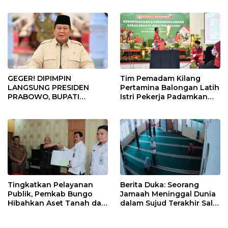
Obvitnas
GEGER! DIPIMPIN
Tim Pemadam Kilang
LANGSUNG PRESIDEN
Pertamina Balongan Latih
PRABOWO, BUPATI
Istri Pekerja Padamkan
INDRAMAYU ABSEN RAPAT
Kebakaran
KRUSIAL KDKMP! Apa
Alasannya?
Tingkatkan Pelayanan
Berita Duka: Seorang
Publik, Pemkab Bungo
Jamaah Meninggal Dunia
Hibahkan Aset Tanah dan
dalam Sujud Terakhir Salat
Bangunan untuk Kantor
Zuhur di Klaten
Imigrasi