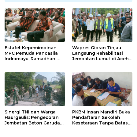
Estafet Kepemimpinan
Wapres Gibran Tinjau
MPC Pemuda Pancasila
Langsung Rehabilitasi
Indramayu, Ramadhani
Jembatan Lumut di Aceh
Sugianto Dipastikan
Tengah, Targetkan
Pimpin Organisasi Lewat
Konektivitas Pulih Cepat
Muscablub
Sinergi TNI dan Warga
PKBM Insan Mandiri Buka
Haurgeulis: Pengecoran
Pendaftaran Sekolah
Jembatan Beton Garuda
Kesetaraan Tanpa Batas
di Indramayu Rampung
Usia