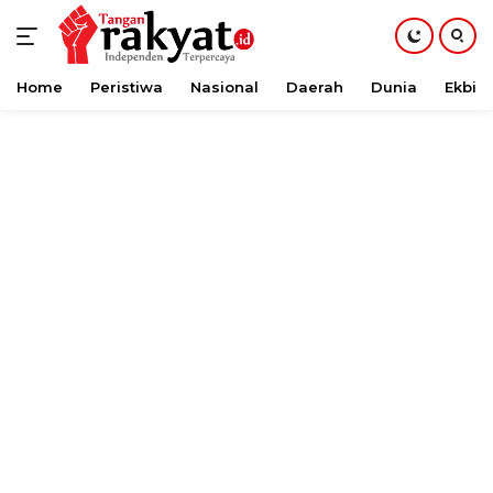
Home
Peristiwa
Nasional
Daerah
Dunia
Ekbis
Langsung
ke
konten