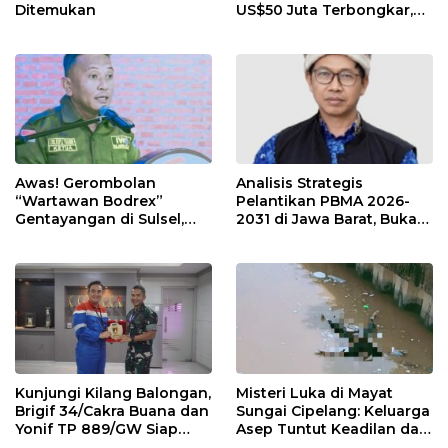
Ditemukan
US$50 Juta Terbongkar,
Dirut PLN Darmawan
Prasodjo Terpojok!
Awas! Gerombolan
Analisis Strategis
“Wartawan Bodrex”
Pelantikan PBMA 2026-
Gentayangan di Sulsel,
2031 di Jawa Barat, Bukan
Jangan Mau Diperas!
di Jakarta
Kunjungi Kilang Balongan,
Misteri Luka di Mayat
Brigif 34/Cakra Buana dan
Sungai Cipelang: Keluarga
Yonif TP 889/GW Siap
Asep Tuntut Keadilan dan
Berkolaborasi Jaga
Otopsi Ulang