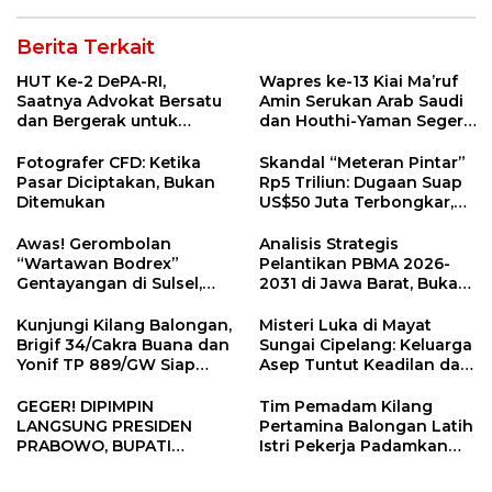
Berita Terkait
HUT Ke-2 DePA-RI,
Wapres ke-13 Kiai Ma’ruf
Saatnya Advokat Bersatu
Amin Serukan Arab Saudi
dan Bergerak untuk
dan Houthi-Yaman Segera
Keadilan
Berdamai
Fotografer CFD: Ketika
Skandal “Meteran Pintar”
Pasar Diciptakan, Bukan
Rp5 Triliun: Dugaan Suap
Ditemukan
US$50 Juta Terbongkar,
Dirut PLN Darmawan
Prasodjo Terpojok!
Awas! Gerombolan
Analisis Strategis
“Wartawan Bodrex”
Pelantikan PBMA 2026-
Gentayangan di Sulsel,
2031 di Jawa Barat, Bukan
Jangan Mau Diperas!
di Jakarta
Kunjungi Kilang Balongan,
Misteri Luka di Mayat
Brigif 34/Cakra Buana dan
Sungai Cipelang: Keluarga
Yonif TP 889/GW Siap
Asep Tuntut Keadilan dan
Berkolaborasi Jaga
Otopsi Ulang
Obvitnas
GEGER! DIPIMPIN
Tim Pemadam Kilang
LANGSUNG PRESIDEN
Pertamina Balongan Latih
PRABOWO, BUPATI
Istri Pekerja Padamkan
INDRAMAYU ABSEN RAPAT
Kebakaran
KRUSIAL KDKMP! Apa