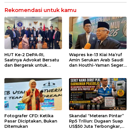
Alasannya?
Rekomendasi untuk kamu
HUT Ke-2 DePA-RI,
Wapres ke-13 Kiai Ma’ruf
Saatnya Advokat Bersatu
Amin Serukan Arab Saudi
dan Bergerak untuk
dan Houthi-Yaman Segera
Keadilan
Berdamai
Fotografer CFD: Ketika
Skandal “Meteran Pintar”
Pasar Diciptakan, Bukan
Rp5 Triliun: Dugaan Suap
Ditemukan
US$50 Juta Terbongkar,