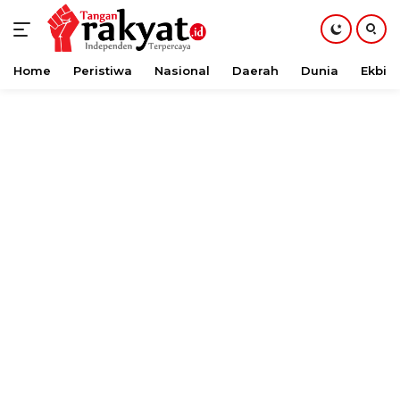
Home
Peristiwa
Nasional
Daerah
Dunia
Ekbis
Langsung
ke
konten