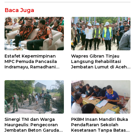
Baca Juga
Estafet Kepemimpinan
Wapres Gibran Tinjau
MPC Pemuda Pancasila
Langsung Rehabilitasi
Indramayu, Ramadhani
Jembatan Lumut di Aceh
Sugianto Dipastikan
Tengah, Targetkan
Pimpin Organisasi Lewat
Konektivitas Pulih Cepat
Muscablub
Sinergi TNI dan Warga
PKBM Insan Mandiri Buka
Haurgeulis: Pengecoran
Pendaftaran Sekolah
Jembatan Beton Garuda
Kesetaraan Tanpa Batas