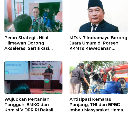
Pekanbaru!
Peran Strategis Hilal
MTsN 7 Indramayu Borong
Hilmawan Dorong
Juara Umum di Porseni
Akselerasi Sertifikasi
KKMTs Kawedanan
Kompetensi untuk
Jatibarang 2026
Entaskan Kemiskinan di
Indramayu
Wujudkan Pertanian
Antisipasi Kemarau
Tangguh, BMKG dan
Panjang, TNI dan BPBD
Komisi V DPR RI Bekali
Imbau Masyarakat Hemat
Petani Indramayu Lewat
Air dan Waspada
Sekolah Lapang Iklim
Kebakaran