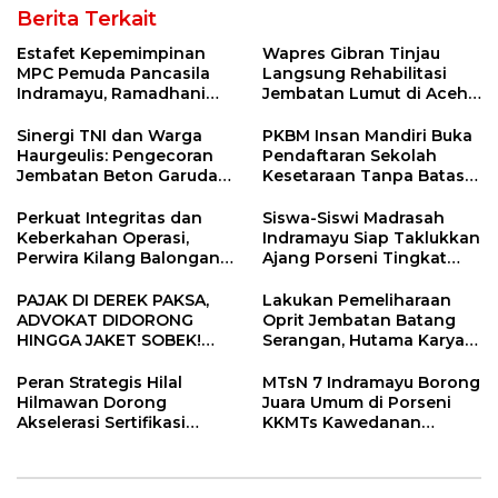
Berita Terkait
Estafet Kepemimpinan
Wapres Gibran Tinjau
MPC Pemuda Pancasila
Langsung Rehabilitasi
Indramayu, Ramadhani
Jembatan Lumut di Aceh
Sugianto Dipastikan
Tengah, Targetkan
Pimpin Organisasi Lewat
Konektivitas Pulih Cepat
Sinergi TNI dan Warga
PKBM Insan Mandiri Buka
Muscablub
Haurgeulis: Pengecoran
Pendaftaran Sekolah
Jembatan Beton Garuda
Kesetaraan Tanpa Batas
di Indramayu Rampung
Usia
Perkuat Integritas dan
Siswa-Siswi Madrasah
Keberkahan Operasi,
Indramayu Siap Taklukkan
Perwira Kilang Balongan
Ajang Porseni Tingkat
Gelar Doa Bersama
Provinsi 2026
PAJAK DI DEREK PAKSA,
Lakukan Pemeliharaan
ADVOKAT DIDORONG
Oprit Jembatan Batang
HINGGA JAKET SOBEK!
Serangan, Hutama Karya
Ormas & 150 Advokat Riau
Uji Coba Contraflow di KM
Ngamuk Kepung Polresta
55 Tol Binjai–Langsa
Peran Strategis Hilal
MTsN 7 Indramayu Borong
Pekanbaru!
Hilmawan Dorong
Juara Umum di Porseni
Akselerasi Sertifikasi
KKMTs Kawedanan
Kompetensi untuk
Jatibarang 2026
Entaskan Kemiskinan di
Indramayu