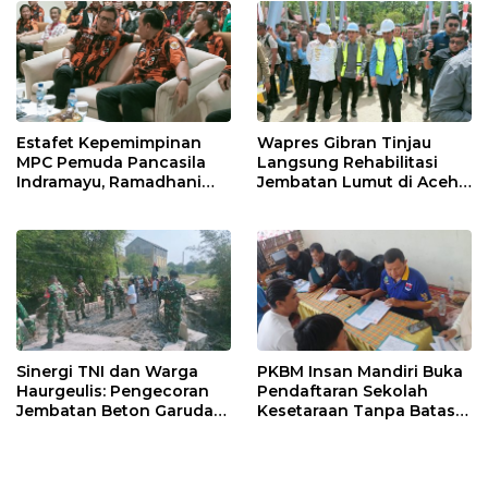
Estafet Kepemimpinan
Wapres Gibran Tinjau
MPC Pemuda Pancasila
Langsung Rehabilitasi
Indramayu, Ramadhani
Jembatan Lumut di Aceh
Sugianto Dipastikan
Tengah, Targetkan
Pimpin Organisasi Lewat
Konektivitas Pulih Cepat
Muscablub
Sinergi TNI dan Warga
PKBM Insan Mandiri Buka
Haurgeulis: Pengecoran
Pendaftaran Sekolah
Jembatan Beton Garuda
Kesetaraan Tanpa Batas
di Indramayu Rampung
Usia