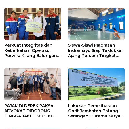
di Indramayu Rampung
Usia
Perkuat Integritas dan
Siswa-Siswi Madrasah
Keberkahan Operasi,
Indramayu Siap Taklukkan
Perwira Kilang Balongan
Ajang Porseni Tingkat
Gelar Doa Bersama
Provinsi 2026
PAJAK DI DEREK PAKSA,
Lakukan Pemeliharaan
ADVOKAT DIDORONG
Oprit Jembatan Batang
HINGGA JAKET SOBEK!
Serangan, Hutama Karya
Ormas & 150 Advokat Riau
Uji Coba Contraflow di KM
Ngamuk Kepung Polresta
55 Tol Binjai–Langsa