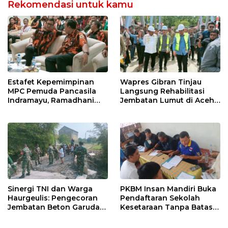
Rekomendasi untuk kamu
Estafet Kepemimpinan
Wapres Gibran Tinjau
MPC Pemuda Pancasila
Langsung Rehabilitasi
Indramayu, Ramadhani
Jembatan Lumut di Aceh
Sugianto Dipastikan
Tengah, Targetkan
Pimpin Organisasi Lewat
Konektivitas Pulih Cepat
Muscablub
Sinergi TNI dan Warga
PKBM Insan Mandiri Buka
Haurgeulis: Pengecoran
Pendaftaran Sekolah
Jembatan Beton Garuda
Kesetaraan Tanpa Batas
di Indramayu Rampung
Usia