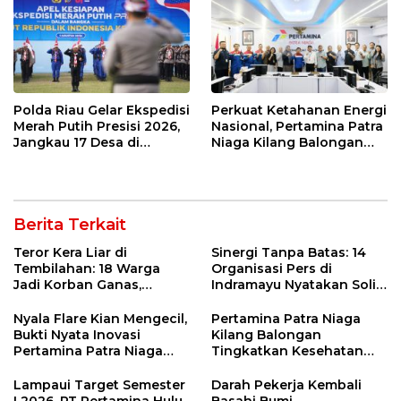
Polda Riau Gelar Ekspedisi
Perkuat Ketahanan Energi
Merah Putih Presisi 2026,
Nasional, Pertamina Patra
Jangkau 17 Desa di
Niaga Kilang Balongan
Wilayah 3T
Perkuat Sinergi Utilisasi
Jetty Propylene
Berita Terkait
Teror Kera Liar di
Sinergi Tanpa Batas: 14
Tembilahan: 18 Warga
Organisasi Pers di
Jadi Korban Ganas,
Indramayu Nyatakan Solid
Punggung Robek hingga
di Bawah Naungan FKJI
12 Jahitan!
Nyala Flare Kian Mengecil,
Pertamina Patra Niaga
Bukti Nyata Inovasi
Kilang Balongan
Pertamina Patra Niaga
Tingkatkan Kesehatan
Kilang Balongan Dukung
Masyarakat melalui
Net Zero Emission 2060
Pemeriksaan Kesehatan
Lampaui Target Semester
Darah Pekerja Kembali
Rutin dan Edukasi
I 2026, PT Pertamina Hulu
Basahi Bumi