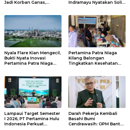
Jadi Korban Ganas,
Indramayu Nyatakan Solid
Punggung Robek hingga
di Bawah Naungan FKJI
12 Jahitan!
Nyala Flare Kian Mengecil,
Pertamina Patra Niaga
Bukti Nyata Inovasi
Kilang Balongan
Pertamina Patra Niaga
Tingkatkan Kesehatan
Kilang Balongan Dukung
Masyarakat melalui
Net Zero Emission 2060
Pemeriksaan Kesehatan
Rutin dan Edukasi
Perawatan Gigi
Lampaui Target Semester
Darah Pekerja Kembali
I 2026, PT Pertamina Hulu
Basahi Bumi
Indonesia Perkuat
Cendrawasih: OPM Bantai
Ketahanan Energi
5 Pahlawan Infrastruktur