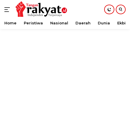
Home
Peristiwa
Nasional
Daerah
Dunia
Ekbis
Langsung
ke
konten