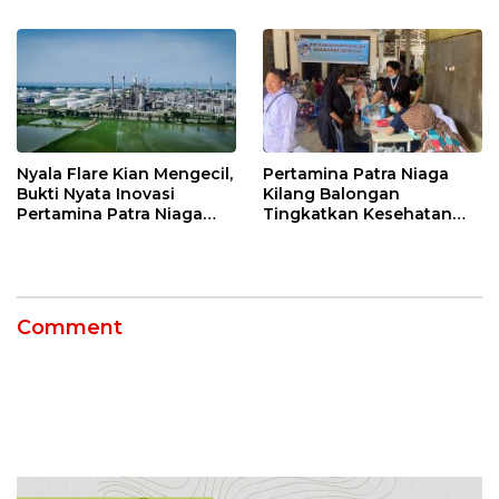
Punggung Robek hingga
di Bawah Naungan FKJI
12 Jahitan!
Nyala Flare Kian Mengecil,
Pertamina Patra Niaga
Bukti Nyata Inovasi
Kilang Balongan
Pertamina Patra Niaga
Tingkatkan Kesehatan
Kilang Balongan Dukung
Masyarakat melalui
Net Zero Emission 2060
Pemeriksaan Kesehatan
Rutin dan Edukasi
Perawatan Gigi
Comment