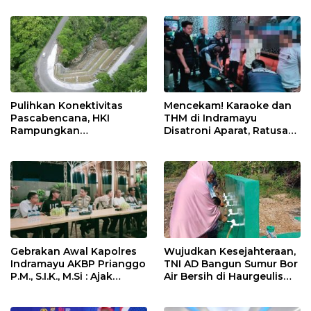
Nasional Lewat Inovasi &
di Tolikara!
Keselamatan Kerja
Pulihkan Konektivitas
Mencekam! Karaoke dan
Pascabencana, HKI
THM di Indramayu
Rampungkan
Disatroni Aparat, Ratusan
Penanganan Jalur
Pengunjung Kocar-Kacir
Lembah Anai dan Malalak
Dites Urine!
Gebrakan Awal Kapolres
Wujudkan Kesejahteraan,
Indramayu AKBP Prianggo
TNI AD Bangun Sumur Bor
P.M., S.I.K., M.Si : Ajak
Air Bersih di Haurgeulis
Wartawan Ngopi Bareng
Indramayu
dan Analisa Program Kerja