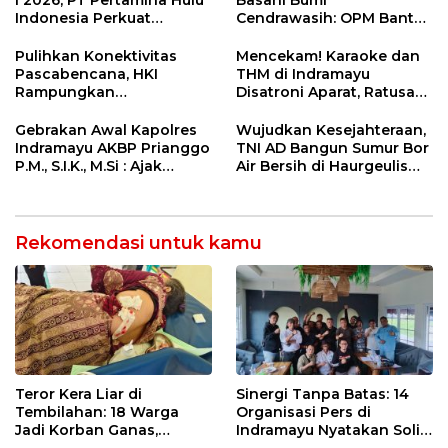
Perawatan Gigi
Indonesia Perkuat
Cendrawasih: OPM Bantai
Ketahanan Energi
5 Pahlawan Infrastruktur
Nasional Lewat Inovasi &
di Tolikara!
Pulihkan Konektivitas
Mencekam! Karaoke dan
Keselamatan Kerja
Pascabencana, HKI
THM di Indramayu
Rampungkan
Disatroni Aparat, Ratusan
Penanganan Jalur
Pengunjung Kocar-Kacir
Lembah Anai dan Malalak
Dites Urine!
Gebrakan Awal Kapolres
Wujudkan Kesejahteraan,
Indramayu AKBP Prianggo
TNI AD Bangun Sumur Bor
P.M., S.I.K., M.Si : Ajak
Air Bersih di Haurgeulis
Wartawan Ngopi Bareng
Indramayu
dan Analisa Program Kerja
Rekomendasi untuk kamu
Teror Kera Liar di
Sinergi Tanpa Batas: 14
Tembilahan: 18 Warga
Organisasi Pers di
Jadi Korban Ganas,
Indramayu Nyatakan Solid