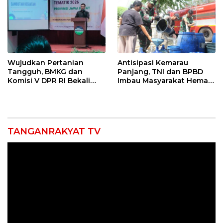
Indramayu
Wujudkan Pertanian
Antisipasi Kemarau
Tangguh, BMKG dan
Panjang, TNI dan BPBD
Komisi V DPR RI Bekali
Imbau Masyarakat Hemat
Petani Indramayu Lewat
Air dan Waspada
Sekolah Lapang Iklim
Kebakaran
TANGANRAKYAT TV