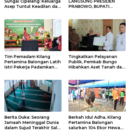
Sungai Cipelang: Keluarga
LANGSUNG PRESIDEN
Asep Tuntut Keadilan dan
PRABOWO, BUPATI
Otopsi Ulang
INDRAMAYU ABSEN RAPAT
KRUSIAL KDKMP! Apa
Alasannya?
Tim Pemadam Kilang
Tingkatkan Pelayanan
Pertamina Balongan Latih
Publik, Pemkab Bungo
Istri Pekerja Padamkan
Hibahkan Aset Tanah dan
Kebakaran
Bangunan untuk Kantor
Imigrasi
Berita Duka: Seorang
Berkah Idul Adha, Kilang
Jamaah Meninggal Dunia
Pertamina Balongan
dalam Sujud Terakhir Salat
salurkan 104 Ekor Hewan