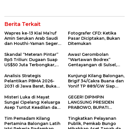
Zuhur di Klaten
Kurban Untuk Masyarakat
hingga Stakeholder
Berita Terkait
Wapres ke-13 Kiai Ma’ruf
Fotografer CFD: Ketika
Amin Serukan Arab Saudi
Pasar Diciptakan, Bukan
dan Houthi-Yaman Segera
Ditemukan
Berdamai
Skandal “Meteran Pintar”
Awas! Gerombolan
Rp5 Triliun: Dugaan Suap
“Wartawan Bodrex”
US$50 Juta Terbongkar,
Gentayangan di Sulsel,
Dirut PLN Darmawan
Jangan Mau Diperas!
Prasodjo Terpojok!
Analisis Strategis
Kunjungi Kilang Balongan,
Pelantikan PBMA 2026-
Brigif 34/Cakra Buana dan
2031 di Jawa Barat, Bukan
Yonif TP 889/GW Siap
di Jakarta
Berkolaborasi Jaga
Obvitnas
Misteri Luka di Mayat
GEGER! DIPIMPIN
Sungai Cipelang: Keluarga
LANGSUNG PRESIDEN
Asep Tuntut Keadilan dan
PRABOWO, BUPATI
Otopsi Ulang
INDRAMAYU ABSEN RAPAT
KRUSIAL KDKMP! Apa
Tim Pemadam Kilang
Tingkatkan Pelayanan
Alasannya?
Pertamina Balongan Latih
Publik, Pemkab Bungo
Istri Pekerja Padamkan
Hibahkan Aset Tanah dan