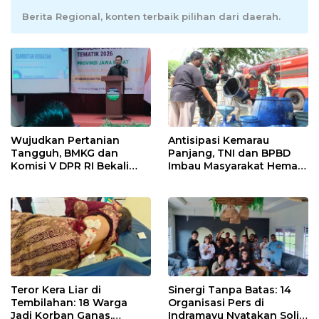
Berita Regional, konten terbaik pilihan dari daerah.
Wujudkan Pertanian
Antisipasi Kemarau
Tangguh, BMKG dan
Panjang, TNI dan BPBD
Komisi V DPR RI Bekali
Imbau Masyarakat Hemat
Petani Indramayu Lewat
Air dan Waspada
Sekolah Lapang Iklim
Kebakaran
Teror Kera Liar di
Sinergi Tanpa Batas: 14
Tembilahan: 18 Warga
Organisasi Pers di
Jadi Korban Ganas,
Indramayu Nyatakan Solid