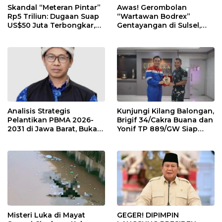
Skandal “Meteran Pintar”
Awas! Gerombolan
Rp5 Triliun: Dugaan Suap
“Wartawan Bodrex”
US$50 Juta Terbongkar,
Gentayangan di Sulsel,
Dirut PLN Darmawan
Jangan Mau Diperas!
Prasodjo Terpojok!
Analisis Strategis
Kunjungi Kilang Balongan,
Pelantikan PBMA 2026-
Brigif 34/Cakra Buana dan
2031 di Jawa Barat, Bukan
Yonif TP 889/GW Siap
di Jakarta
Berkolaborasi Jaga
Obvitnas
Misteri Luka di Mayat
GEGER! DIPIMPIN