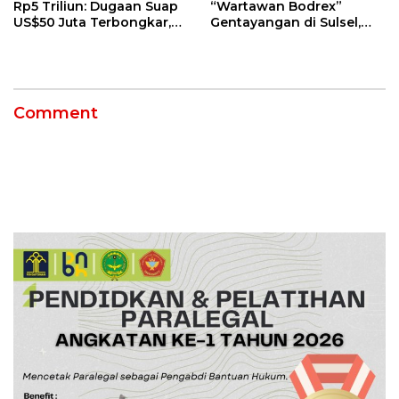
Rp5 Triliun: Dugaan Suap
“Wartawan Bodrex”
US$50 Juta Terbongkar,
Gentayangan di Sulsel,
Dirut PLN Darmawan
Jangan Mau Diperas!
Prasodjo Terpojok!
Comment