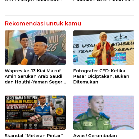
Kebakaran
Bangunan untuk Kantor
Imigrasi
Rekomendasi untuk kamu
Wapres ke-13 Kiai Ma’ruf
Fotografer CFD: Ketika
Amin Serukan Arab Saudi
Pasar Diciptakan, Bukan
dan Houthi-Yaman Segera
Ditemukan
Berdamai
Skandal “Meteran Pintar”
Awas! Gerombolan