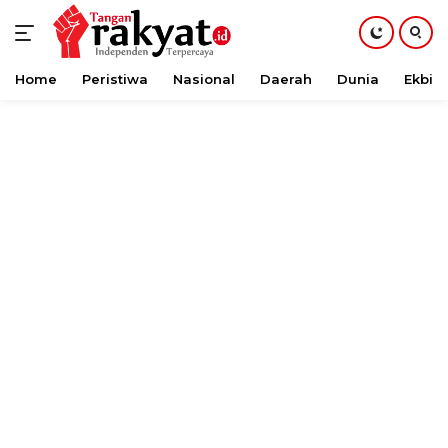
Home
Peristiwa
Nasional
Daerah
Dunia
Ekbis
Langsung
ke
konten