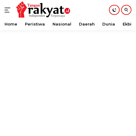
Home
Peristiwa
Nasional
Daerah
Dunia
Ekbis
Langsung
ke
konten