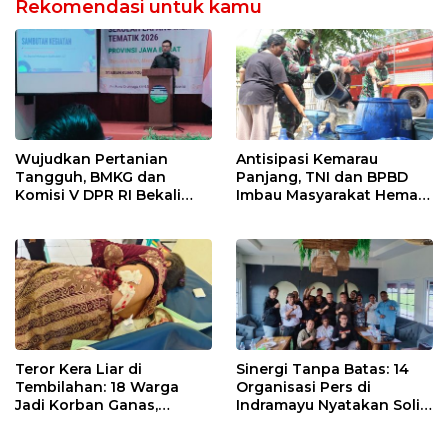
Rekomendasi untuk kamu
Wujudkan Pertanian
Antisipasi Kemarau
Tangguh, BMKG dan
Panjang, TNI dan BPBD
Komisi V DPR RI Bekali
Imbau Masyarakat Hemat
Petani Indramayu Lewat
Air dan Waspada
Sekolah Lapang Iklim
Kebakaran
Teror Kera Liar di
Sinergi Tanpa Batas: 14
Tembilahan: 18 Warga
Organisasi Pers di
Jadi Korban Ganas,
Indramayu Nyatakan Solid
Punggung Robek hingga
di Bawah Naungan FKJI
12 Jahitan!