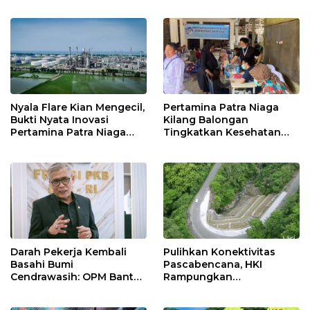
12 Jahitan!
Nyala Flare Kian Mengecil,
Pertamina Patra Niaga
Bukti Nyata Inovasi
Kilang Balongan
Pertamina Patra Niaga
Tingkatkan Kesehatan
Kilang Balongan Dukung
Masyarakat melalui
Net Zero Emission 2060
Pemeriksaan Kesehatan
Rutin dan Edukasi
Perawatan Gigi
Darah Pekerja Kembali
Pulihkan Konektivitas
Basahi Bumi
Pascabencana, HKI
Cendrawasih: OPM Bantai
Rampungkan
5 Pahlawan Infrastruktur
Penanganan Jalur
di Tolikara!
Lembah Anai dan Malalak