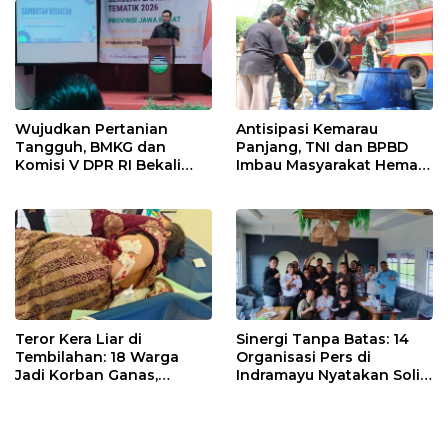
Wujudkan Pertanian
Antisipasi Kemarau
Tangguh, BMKG dan
Panjang, TNI dan BPBD
Komisi V DPR RI Bekali
Imbau Masyarakat Hemat
Petani Indramayu Lewat
Air dan Waspada
Sekolah Lapang Iklim
Kebakaran
Teror Kera Liar di
Sinergi Tanpa Batas: 14
Tembilahan: 18 Warga
Organisasi Pers di
Jadi Korban Ganas,
Indramayu Nyatakan Solid
Punggung Robek hingga
di Bawah Naungan FKJI
12 Jahitan!