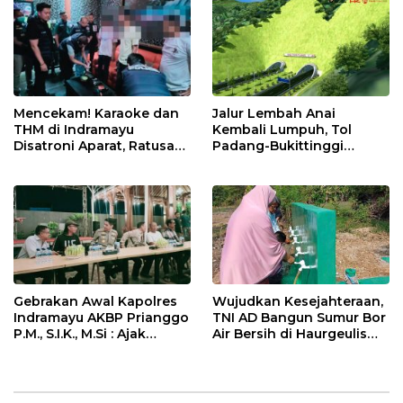
Mencekam! Karaoke dan
Jalur Lembah Anai
THM di Indramayu
Kembali Lumpuh, Tol
Disatroni Aparat, Ratusan
Padang-Bukittinggi
Pengunjung Kocar-Kacir
Didesak Jadi Solusi
Dites Urine!
Strategis
Gebrakan Awal Kapolres
Wujudkan Kesejahteraan,
Indramayu AKBP Prianggo
TNI AD Bangun Sumur Bor
P.M., S.I.K., M.Si : Ajak
Air Bersih di Haurgeulis
Wartawan Ngopi Bareng
Indramayu
dan Analisa Program Kerja