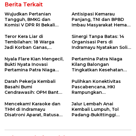
Berita Terkait
Wujudkan Pertanian
Antisipasi Kemarau
Tangguh, BMKG dan
Panjang, TNI dan BPBD
Komisi V DPR RI Bekali
Imbau Masyarakat Hemat
Petani Indramayu Lewat
Air dan Waspada
Sekolah Lapang Iklim
Kebakaran
Teror Kera Liar di
Sinergi Tanpa Batas: 14
Tembilahan: 18 Warga
Organisasi Pers di
Jadi Korban Ganas,
Indramayu Nyatakan Solid
Punggung Robek hingga
di Bawah Naungan FKJI
12 Jahitan!
Nyala Flare Kian Mengecil,
Pertamina Patra Niaga
Bukti Nyata Inovasi
Kilang Balongan
Pertamina Patra Niaga
Tingkatkan Kesehatan
Kilang Balongan Dukung
Masyarakat melalui
Net Zero Emission 2060
Pemeriksaan Kesehatan
Darah Pekerja Kembali
Pulihkan Konektivitas
Rutin dan Edukasi
Basahi Bumi
Pascabencana, HKI
Perawatan Gigi
Cendrawasih: OPM Bantai
Rampungkan
5 Pahlawan Infrastruktur
Penanganan Jalur
di Tolikara!
Lembah Anai dan Malalak
Mencekam! Karaoke dan
Jalur Lembah Anai
THM di Indramayu
Kembali Lumpuh, Tol
Disatroni Aparat, Ratusan
Padang-Bukittinggi
Pengunjung Kocar-Kacir
Didesak Jadi Solusi
Dites Urine!
Strategis