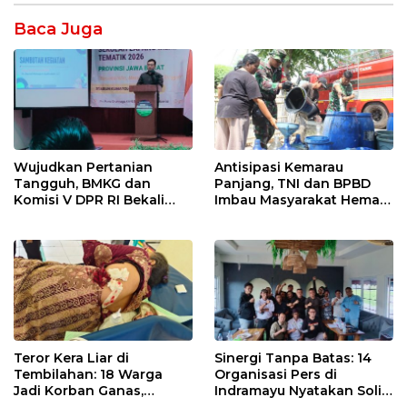
Baca Juga
Wujudkan Pertanian
Antisipasi Kemarau
Tangguh, BMKG dan
Panjang, TNI dan BPBD
Komisi V DPR RI Bekali
Imbau Masyarakat Hemat
Petani Indramayu Lewat
Air dan Waspada
Sekolah Lapang Iklim
Kebakaran
Teror Kera Liar di
Sinergi Tanpa Batas: 14
Tembilahan: 18 Warga
Organisasi Pers di
Jadi Korban Ganas,
Indramayu Nyatakan Solid
Punggung Robek hingga
di Bawah Naungan FKJI