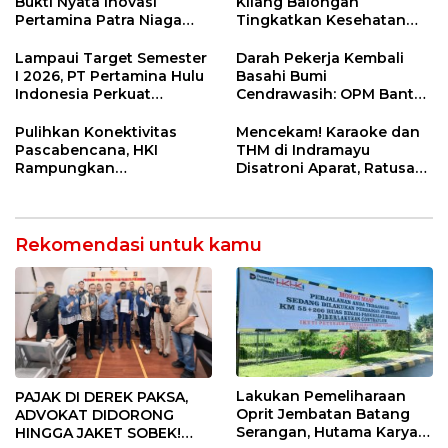
Bukti Nyata Inovasi
Kilang Balongan
Pertamina Patra Niaga
Tingkatkan Kesehatan
Kilang Balongan Dukung
Masyarakat melalui
Net Zero Emission 2060
Pemeriksaan Kesehatan
Lampaui Target Semester
Darah Pekerja Kembali
Rutin dan Edukasi
I 2026, PT Pertamina Hulu
Basahi Bumi
Perawatan Gigi
Indonesia Perkuat
Cendrawasih: OPM Bantai
Ketahanan Energi
5 Pahlawan Infrastruktur
Nasional Lewat Inovasi &
di Tolikara!
Pulihkan Konektivitas
Mencekam! Karaoke dan
Keselamatan Kerja
Pascabencana, HKI
THM di Indramayu
Rampungkan
Disatroni Aparat, Ratusan
Penanganan Jalur
Pengunjung Kocar-Kacir
Lembah Anai dan Malalak
Dites Urine!
Rekomendasi untuk kamu
Lakukan Pemeliharaan
PAJAK DI DEREK PAKSA,
Oprit Jembatan Batang
ADVOKAT DIDORONG
Serangan, Hutama Karya
HINGGA JAKET SOBEK!