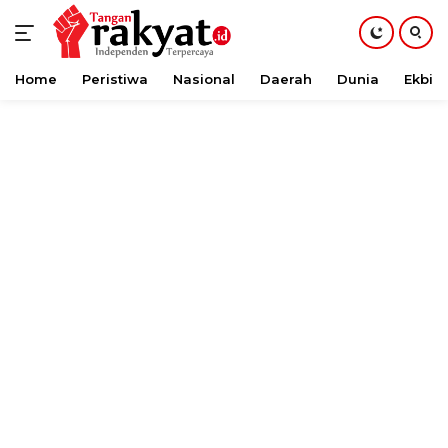
Home
Peristiwa
Nasional
Daerah
Dunia
Ekbis
Langsung
ke
konten