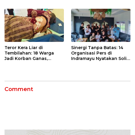
Uji Coba Contraflow di KM
Ormas & 150 Advokat Riau
55 Tol Binjai–Langsa
Ngamuk Kepung Polresta
Pekanbaru!
Teror Kera Liar di
Sinergi Tanpa Batas: 14
Tembilahan: 18 Warga
Organisasi Pers di
Jadi Korban Ganas,
Indramayu Nyatakan Solid
Punggung Robek hingga
di Bawah Naungan FKJI
12 Jahitan!
Comment