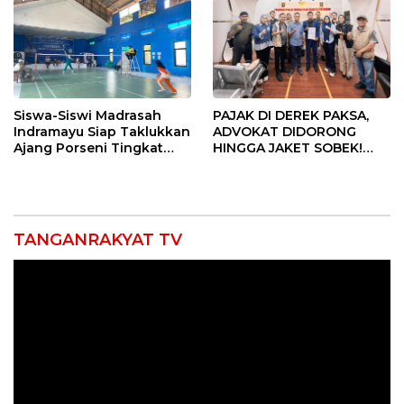
Siswa-Siswi Madrasah
PAJAK DI DEREK PAKSA,
Indramayu Siap Taklukkan
ADVOKAT DIDORONG
Ajang Porseni Tingkat
HINGGA JAKET SOBEK!
Provinsi 2026
Ormas & 150 Advokat Riau
Ngamuk Kepung Polresta
Pekanbaru!
TANGANRAKYAT TV