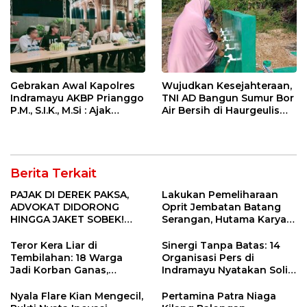
Gebrakan Awal Kapolres
Wujudkan Kesejahteraan,
Indramayu AKBP Prianggo
TNI AD Bangun Sumur Bor
P.M., S.I.K., M.Si : Ajak
Air Bersih di Haurgeulis
Wartawan Ngopi Bareng
Indramayu
dan Analisa Program Kerja
Berita Terkait
PAJAK DI DEREK PAKSA,
Lakukan Pemeliharaan
ADVOKAT DIDORONG
Oprit Jembatan Batang
HINGGA JAKET SOBEK!
Serangan, Hutama Karya
Ormas & 150 Advokat Riau
Uji Coba Contraflow di KM
Ngamuk Kepung Polresta
55 Tol Binjai–Langsa
Teror Kera Liar di
Sinergi Tanpa Batas: 14
Pekanbaru!
Tembilahan: 18 Warga
Organisasi Pers di
Jadi Korban Ganas,
Indramayu Nyatakan Solid
Punggung Robek hingga
di Bawah Naungan FKJI
12 Jahitan!
Nyala Flare Kian Mengecil,
Pertamina Patra Niaga