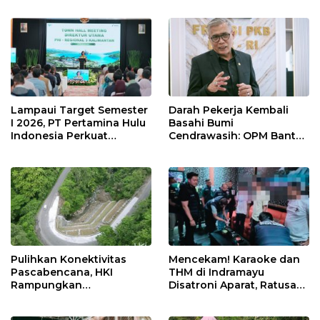
Net Zero Emission 2060
Pemeriksaan Kesehatan
Rutin dan Edukasi
Perawatan Gigi
Lampaui Target Semester
Darah Pekerja Kembali
I 2026, PT Pertamina Hulu
Basahi Bumi
Indonesia Perkuat
Cendrawasih: OPM Bantai
Ketahanan Energi
5 Pahlawan Infrastruktur
Nasional Lewat Inovasi &
di Tolikara!
Keselamatan Kerja
Pulihkan Konektivitas
Mencekam! Karaoke dan
Pascabencana, HKI
THM di Indramayu
Rampungkan
Disatroni Aparat, Ratusan
Penanganan Jalur
Pengunjung Kocar-Kacir
Lembah Anai dan Malalak
Dites Urine!