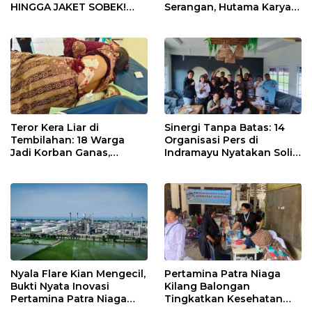
Serangan, Hutama Karya
HINGGA JAKET SOBEK!
Uji Coba Contraflow di KM
Ormas & 150 Advokat Riau
55 Tol Binjai–Langsa
Ngamuk Kepung Polresta
Pekanbaru!
Teror Kera Liar di
Sinergi Tanpa Batas: 14
Tembilahan: 18 Warga
Organisasi Pers di
Jadi Korban Ganas,
Indramayu Nyatakan Solid
Punggung Robek hingga
di Bawah Naungan FKJI
12 Jahitan!
Nyala Flare Kian Mengecil,
Pertamina Patra Niaga
Bukti Nyata Inovasi
Kilang Balongan
Pertamina Patra Niaga
Tingkatkan Kesehatan
Kilang Balongan Dukung
Masyarakat melalui