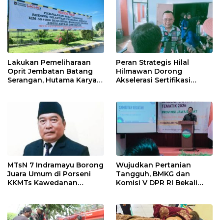
Pekanbaru!
Lakukan Pemeliharaan
Peran Strategis Hilal
Oprit Jembatan Batang
Hilmawan Dorong
Serangan, Hutama Karya
Akselerasi Sertifikasi
Uji Coba Contraflow di KM
Kompetensi untuk
55 Tol Binjai–Langsa
Entaskan Kemiskinan di
Indramayu
MTsN 7 Indramayu Borong
Wujudkan Pertanian
Juara Umum di Porseni
Tangguh, BMKG dan
KKMTs Kawedanan
Komisi V DPR RI Bekali
Jatibarang 2026
Petani Indramayu Lewat
Sekolah Lapang Iklim