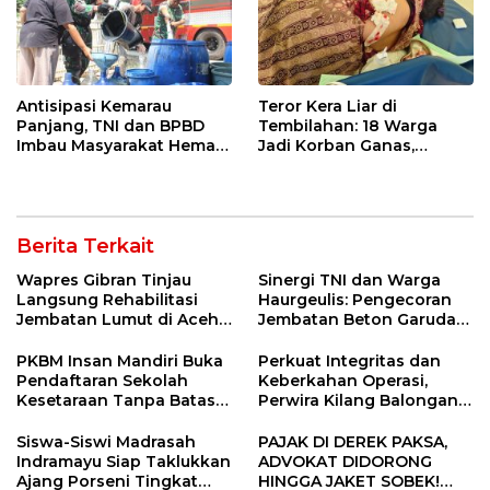
Antisipasi Kemarau
Teror Kera Liar di
Panjang, TNI dan BPBD
Tembilahan: 18 Warga
Imbau Masyarakat Hemat
Jadi Korban Ganas,
Air dan Waspada
Punggung Robek hingga
Kebakaran
12 Jahitan!
Berita Terkait
Wapres Gibran Tinjau
Sinergi TNI dan Warga
Langsung Rehabilitasi
Haurgeulis: Pengecoran
Jembatan Lumut di Aceh
Jembatan Beton Garuda
Tengah, Targetkan
di Indramayu Rampung
Konektivitas Pulih Cepat
PKBM Insan Mandiri Buka
Perkuat Integritas dan
Pendaftaran Sekolah
Keberkahan Operasi,
Kesetaraan Tanpa Batas
Perwira Kilang Balongan
Usia
Gelar Doa Bersama
Siswa-Siswi Madrasah
PAJAK DI DEREK PAKSA,
Indramayu Siap Taklukkan
ADVOKAT DIDORONG
Ajang Porseni Tingkat
HINGGA JAKET SOBEK!