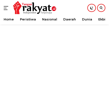
Home
Peristiwa
Nasional
Daerah
Dunia
Ekbis
Langsung
ke
konten