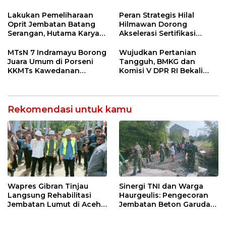
Provinsi 2026
Ormas & 150 Advokat Riau
Ngamuk Kepung Polresta
Lakukan Pemeliharaan
Peran Strategis Hilal
Pekanbaru!
Oprit Jembatan Batang
Hilmawan Dorong
Serangan, Hutama Karya
Akselerasi Sertifikasi
Uji Coba Contraflow di KM
Kompetensi untuk
55 Tol Binjai–Langsa
Entaskan Kemiskinan di
MTsN 7 Indramayu Borong
Wujudkan Pertanian
Indramayu
Juara Umum di Porseni
Tangguh, BMKG dan
KKMTs Kawedanan
Komisi V DPR RI Bekali
Jatibarang 2026
Petani Indramayu Lewat
Sekolah Lapang Iklim
Rekomendasi untuk kamu
Wapres Gibran Tinjau
Sinergi TNI dan Warga
Langsung Rehabilitasi
Haurgeulis: Pengecoran
Jembatan Lumut di Aceh
Jembatan Beton Garuda
Tengah, Targetkan
di Indramayu Rampung
Konektivitas Pulih Cepat