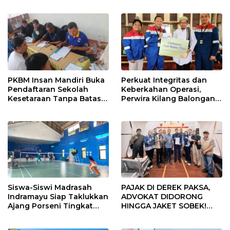
Tengah, Targetkan
di Indramayu Rampung
Konektivitas Pulih Cepat
PKBM Insan Mandiri Buka
Perkuat Integritas dan
Pendaftaran Sekolah
Keberkahan Operasi,
Kesetaraan Tanpa Batas
Perwira Kilang Balongan
Usia
Gelar Doa Bersama
Siswa-Siswi Madrasah
PAJAK DI DEREK PAKSA,
Indramayu Siap Taklukkan
ADVOKAT DIDORONG
Ajang Porseni Tingkat
HINGGA JAKET SOBEK!
Provinsi 2026
Ormas & 150 Advokat Riau
Ngamuk Kepung Polresta