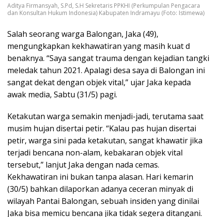
Aditya Firmansyah, S.Pd, S.H Sekretaris PPKHI (Perkumpulan Pengacara
dan Konsultan Hukum Indonesia) Kabupaten Indramayu (Foto: Istimewa)
Salah seorang warga Balongan, Jaka (49),
mengungkapkan kekhawatiran yang masih kuat d
benaknya. “Saya sangat trauma dengan kejadian tangki
meledak tahun 2021. Apalagi desa saya di Balongan ini
sangat dekat dengan objek vital,” ujar Jaka kepada
awak media, Sabtu (31/5) pagi.
Ketakutan warga semakin menjadi-jadi, terutama saat
musim hujan disertai petir. “Kalau pas hujan disertai
petir, warga sini pada ketakutan, sangat khawatir jika
terjadi bencana non-alam, kebakaran objek vital
tersebut,” lanjut Jaka dengan nada cemas.
Kekhawatiran ini bukan tanpa alasan. Hari kemarin
(30/5) bahkan dilaporkan adanya ceceran minyak di
wilayah Pantai Balongan, sebuah insiden yang dinilai
Jaka bisa memicu bencana jika tidak segera ditangani.