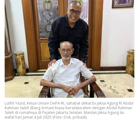
Luthfi Yazid, Ketua Umum DePA-RI, sahabat dekat Ex Jaksa Agung RI Abdul
Rahman Saleh (Bang Arman) biasa bersilaturahim dengan Abdul Rahman
Saleh di rumahnya di Pejaten Jakarta Selatan. Mantan Jaksa Agung itu
wafat hari Jumat 4 Juli 2025 (Foto: Dok. pribadi).