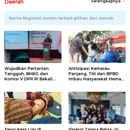
Daerah
Selengkapnya
Berita Regional, konten terbaik pilihan dari daerah.
Wujudkan Pertanian
Antisipasi Kemarau
Tangguh, BMKG dan
Panjang, TNI dan BPBD
Komisi V DPR RI Bekali
Imbau Masyarakat Hemat
Petani Indramayu Lewat
Air dan Waspada
Sekolah Lapang Iklim
Kebakaran
Teror Kera Liar di
Sinergi Tanpa Batas: 14