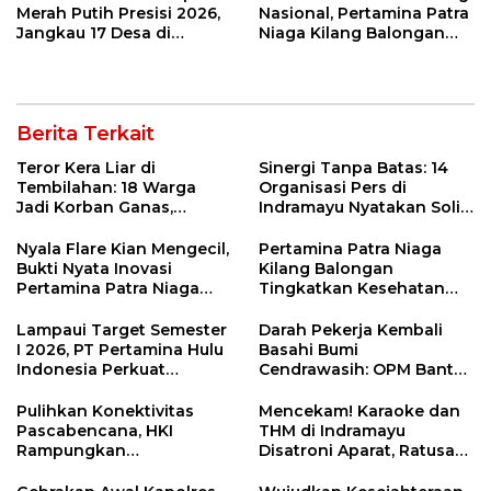
Merah Putih Presisi 2026,
Nasional, Pertamina Patra
Jangkau 17 Desa di
Niaga Kilang Balongan
Wilayah 3T
Perkuat Sinergi Utilisasi
Jetty Propylene
Berita Terkait
Teror Kera Liar di
Sinergi Tanpa Batas: 14
Tembilahan: 18 Warga
Organisasi Pers di
Jadi Korban Ganas,
Indramayu Nyatakan Solid
Punggung Robek hingga
di Bawah Naungan FKJI
12 Jahitan!
Nyala Flare Kian Mengecil,
Pertamina Patra Niaga
Bukti Nyata Inovasi
Kilang Balongan
Pertamina Patra Niaga
Tingkatkan Kesehatan
Kilang Balongan Dukung
Masyarakat melalui
Net Zero Emission 2060
Pemeriksaan Kesehatan
Lampaui Target Semester
Darah Pekerja Kembali
Rutin dan Edukasi
I 2026, PT Pertamina Hulu
Basahi Bumi
Perawatan Gigi
Indonesia Perkuat
Cendrawasih: OPM Bantai
Ketahanan Energi
5 Pahlawan Infrastruktur
Nasional Lewat Inovasi &
di Tolikara!
Pulihkan Konektivitas
Mencekam! Karaoke dan
Keselamatan Kerja
Pascabencana, HKI
THM di Indramayu
Rampungkan
Disatroni Aparat, Ratusan
Penanganan Jalur
Pengunjung Kocar-Kacir
Lembah Anai dan Malalak
Dites Urine!