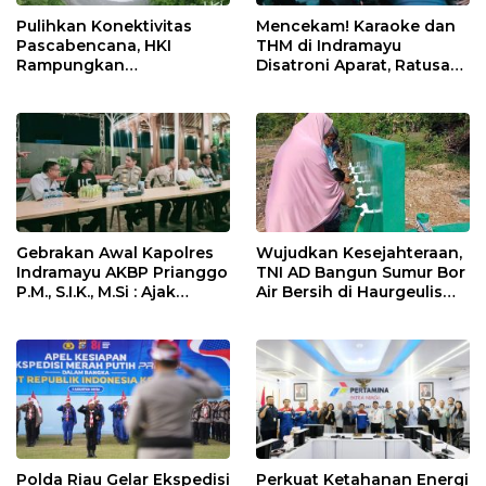
Pulihkan Konektivitas
Mencekam! Karaoke dan
Pascabencana, HKI
THM di Indramayu
Rampungkan
Disatroni Aparat, Ratusan
Penanganan Jalur
Pengunjung Kocar-Kacir
Lembah Anai dan Malalak
Dites Urine!
Gebrakan Awal Kapolres
Wujudkan Kesejahteraan,
Indramayu AKBP Prianggo
TNI AD Bangun Sumur Bor
P.M., S.I.K., M.Si : Ajak
Air Bersih di Haurgeulis
Wartawan Ngopi Bareng
Indramayu
dan Analisa Program Kerja
Polda Riau Gelar Ekspedisi
Perkuat Ketahanan Energi