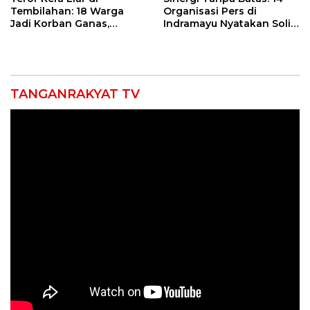
Tembilahan: 18 Warga
Organisasi Pers di
Jadi Korban Ganas,
Indramayu Nyatakan Solid
Punggung Robek hingga
di Bawah Naungan FKJI
12 Jahitan!
TANGANRAKYAT TV