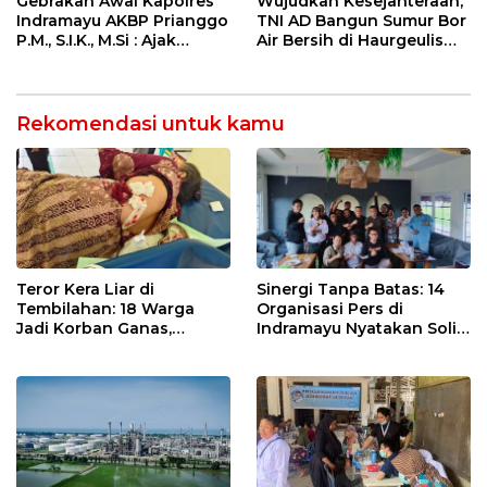
Gebrakan Awal Kapolres
Wujudkan Kesejahteraan,
Indramayu AKBP Prianggo
TNI AD Bangun Sumur Bor
P.M., S.I.K., M.Si : Ajak
Air Bersih di Haurgeulis
Wartawan Ngopi Bareng
Indramayu
dan Analisa Program Kerja
Rekomendasi untuk kamu
Teror Kera Liar di
Sinergi Tanpa Batas: 14
Tembilahan: 18 Warga
Organisasi Pers di
Jadi Korban Ganas,
Indramayu Nyatakan Solid
Punggung Robek hingga
di Bawah Naungan FKJI
12 Jahitan!