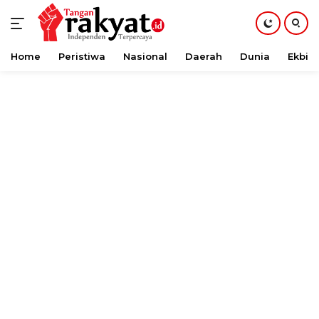
Home
Peristiwa
Nasional
Daerah
Dunia
Ekbis
Langsung
ke
konten