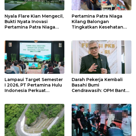
Nyala Flare Kian Mengecil,
Pertamina Patra Niaga
Bukti Nyata Inovasi
Kilang Balongan
Pertamina Patra Niaga
Tingkatkan Kesehatan
Kilang Balongan Dukung
Masyarakat melalui
Net Zero Emission 2060
Pemeriksaan Kesehatan
Rutin dan Edukasi
Perawatan Gigi
Lampaui Target Semester
Darah Pekerja Kembali
I 2026, PT Pertamina Hulu
Basahi Bumi
Indonesia Perkuat
Cendrawasih: OPM Bantai
Ketahanan Energi
5 Pahlawan Infrastruktur
Nasional Lewat Inovasi &
di Tolikara!
Keselamatan Kerja