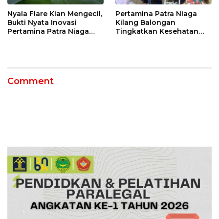
Nyala Flare Kian Mengecil,
Pertamina Patra Niaga
Bukti Nyata Inovasi
Kilang Balongan
Pertamina Patra Niaga
Tingkatkan Kesehatan
Kilang Balongan Dukung
Masyarakat melalui
Net Zero Emission 2060
Pemeriksaan Kesehatan
Rutin dan Edukasi
Perawatan Gigi
Comment