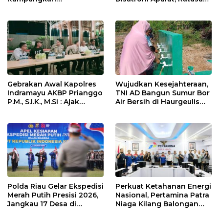
Penanganan Jalur
Pengunjung Kocar-Kacir
Lembah Anai dan Malalak
Dites Urine!
Gebrakan Awal Kapolres
Wujudkan Kesejahteraan,
Indramayu AKBP Prianggo
TNI AD Bangun Sumur Bor
P.M., S.I.K., M.Si : Ajak
Air Bersih di Haurgeulis
Wartawan Ngopi Bareng
Indramayu
dan Analisa Program Kerja
Polda Riau Gelar Ekspedisi
Perkuat Ketahanan Energi
Merah Putih Presisi 2026,
Nasional, Pertamina Patra
Jangkau 17 Desa di
Niaga Kilang Balongan
Wilayah 3T
Perkuat Sinergi Utilisasi