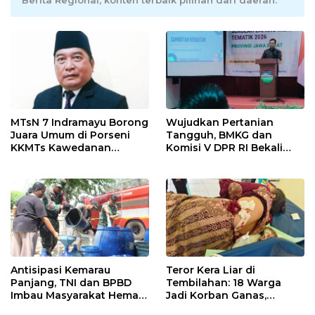
Berita Regional, konten terbaik pilihan dari daerah.
MTsN 7 Indramayu Borong
Wujudkan Pertanian
Juara Umum di Porseni
Tangguh, BMKG dan
KKMTs Kawedanan
Komisi V DPR RI Bekali
Jatibarang 2026
Petani Indramayu Lewat
Sekolah Lapang Iklim
Antisipasi Kemarau
Teror Kera Liar di
Panjang, TNI dan BPBD
Tembilahan: 18 Warga
Imbau Masyarakat Hemat
Jadi Korban Ganas,
Air dan Waspada
Punggung Robek hingga