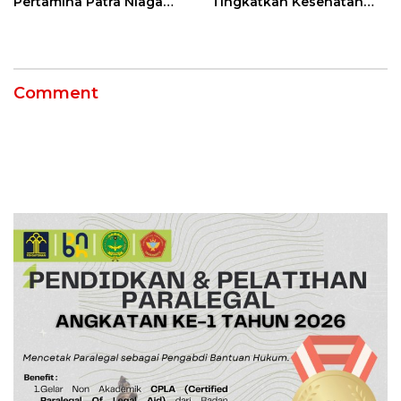
Pertamina Patra Niaga
Tingkatkan Kesehatan
Kilang Balongan Dukung
Masyarakat melalui
Net Zero Emission 2060
Pemeriksaan Kesehatan
Rutin dan Edukasi
Perawatan Gigi
Comment