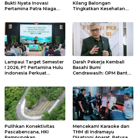
Bukti Nyata Inovasi
Kilang Balongan
Pertamina Patra Niaga
Tingkatkan Kesehatan
Kilang Balongan Dukung
Masyarakat melalui
Net Zero Emission 2060
Pemeriksaan Kesehatan
Rutin dan Edukasi
Perawatan Gigi
Lampaui Target Semester
Darah Pekerja Kembali
I 2026, PT Pertamina Hulu
Basahi Bumi
Indonesia Perkuat
Cendrawasih: OPM Bantai
Ketahanan Energi
5 Pahlawan Infrastruktur
Nasional Lewat Inovasi &
di Tolikara!
Keselamatan Kerja
Pulihkan Konektivitas
Mencekam! Karaoke dan
Pascabencana, HKI
THM di Indramayu
Rampungkan
Disatroni Aparat, Ratusan