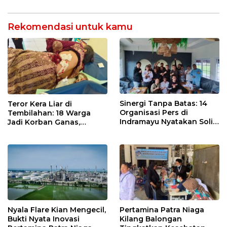
dan Analisa Program Kerja
Rekomendasi untuk kamu
Sinergi Tanpa Batas: 14
Teror Kera Liar di
Organisasi Pers di
Tembilahan: 18 Warga
Indramayu Nyatakan Solid
Jadi Korban Ganas,
di Bawah Naungan FKJI
Punggung Robek hingga
12 Jahitan!
Nyala Flare Kian Mengecil,
Pertamina Patra Niaga
Bukti Nyata Inovasi
Kilang Balongan