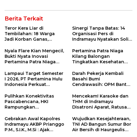
Jetty Propylene
Berita Terkait
Teror Kera Liar di
Sinergi Tanpa Batas: 14
Tembilahan: 18 Warga
Organisasi Pers di
Jadi Korban Ganas,
Indramayu Nyatakan Solid
Punggung Robek hingga
di Bawah Naungan FKJI
12 Jahitan!
Nyala Flare Kian Mengecil,
Pertamina Patra Niaga
Bukti Nyata Inovasi
Kilang Balongan
Pertamina Patra Niaga
Tingkatkan Kesehatan
Kilang Balongan Dukung
Masyarakat melalui
Net Zero Emission 2060
Pemeriksaan Kesehatan
Lampaui Target Semester
Darah Pekerja Kembali
Rutin dan Edukasi
I 2026, PT Pertamina Hulu
Basahi Bumi
Perawatan Gigi
Indonesia Perkuat
Cendrawasih: OPM Bantai
Ketahanan Energi
5 Pahlawan Infrastruktur
Nasional Lewat Inovasi &
di Tolikara!
Pulihkan Konektivitas
Mencekam! Karaoke dan
Keselamatan Kerja
Pascabencana, HKI
THM di Indramayu
Rampungkan
Disatroni Aparat, Ratusan
Penanganan Jalur
Pengunjung Kocar-Kacir
Lembah Anai dan Malalak
Dites Urine!
Gebrakan Awal Kapolres
Wujudkan Kesejahteraan,
Indramayu AKBP Prianggo
TNI AD Bangun Sumur Bor
P.M., S.I.K., M.Si : Ajak
Air Bersih di Haurgeulis
Wartawan Ngopi Bareng
Indramayu