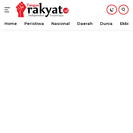
Home
Peristiwa
Nasional
Daerah
Dunia
Ekbis
Langsung
ke
konten