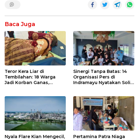
Baca Juga
Sinergi Tanpa Batas: 14
Teror Kera Liar di
Organisasi Pers di
Tembilahan: 18 Warga
Indramayu Nyatakan Solid
Jadi Korban Ganas,
di Bawah Naungan FKJI
Punggung Robek hingga
12 Jahitan!
Nyala Flare Kian Mengecil,
Pertamina Patra Niaga