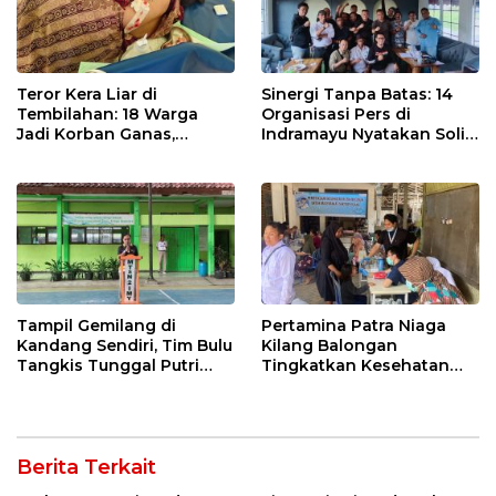
Teror Kera Liar di
Sinergi Tanpa Batas: 14
Tembilahan: 18 Warga
Organisasi Pers di
Jadi Korban Ganas,
Indramayu Nyatakan Solid
Punggung Robek hingga
di Bawah Naungan FKJI
12 Jahitan!
Tampil Gemilang di
Pertamina Patra Niaga
Kandang Sendiri, Tim Bulu
Kilang Balongan
Tangkis Tunggal Putri
Tingkatkan Kesehatan
MTsN 2 Indramayu Sabet
Masyarakat melalui
Juara Porseni KKMTs
Pemeriksaan Kesehatan
Jatibarang 2026
Rutin dan Edukasi
Perawatan Gigi
Berita Terkait