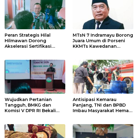
Peran Strategis Hilal
MTsN 7 Indramayu Borong
Hilmawan Dorong
Juara Umum di Porseni
Akselerasi Sertifikasi
KKMTs Kawedanan
Kompetensi untuk
Jatibarang 2026
Entaskan Kemiskinan di
Indramayu
Wujudkan Pertanian
Antisipasi Kemarau
Tangguh, BMKG dan
Panjang, TNI dan BPBD
Komisi V DPR RI Bekali
Imbau Masyarakat Hemat
Petani Indramayu Lewat
Air dan Waspada
Sekolah Lapang Iklim
Kebakaran