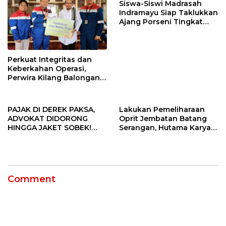
Siswa-Siswi Madrasah
Indramayu Siap Taklukkan
Ajang Porseni Tingkat
Provinsi 2026
Perkuat Integritas dan
Keberkahan Operasi,
Perwira Kilang Balongan
Gelar Doa Bersama
PAJAK DI DEREK PAKSA,
Lakukan Pemeliharaan
ADVOKAT DIDORONG
Oprit Jembatan Batang
HINGGA JAKET SOBEK!
Serangan, Hutama Karya
Ormas & 150 Advokat Riau
Uji Coba Contraflow di KM
Ngamuk Kepung Polresta
55 Tol Binjai–Langsa
Pekanbaru!
Comment