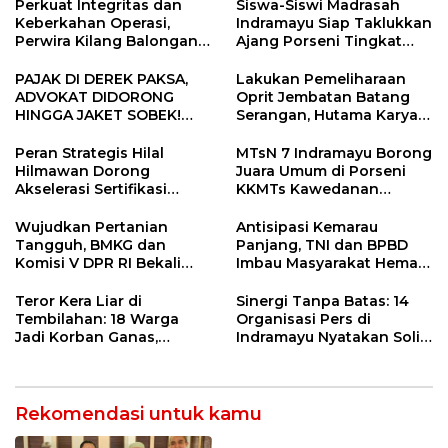
Perkuat Integritas dan
Siswa-Siswi Madrasah
Keberkahan Operasi,
Indramayu Siap Taklukkan
Perwira Kilang Balongan
Ajang Porseni Tingkat
Gelar Doa Bersama
Provinsi 2026
PAJAK DI DEREK PAKSA,
Lakukan Pemeliharaan
ADVOKAT DIDORONG
Oprit Jembatan Batang
HINGGA JAKET SOBEK!
Serangan, Hutama Karya
Ormas & 150 Advokat Riau
Uji Coba Contraflow di KM
Ngamuk Kepung Polresta
55 Tol Binjai–Langsa
Peran Strategis Hilal
MTsN 7 Indramayu Borong
Pekanbaru!
Hilmawan Dorong
Juara Umum di Porseni
Akselerasi Sertifikasi
KKMTs Kawedanan
Kompetensi untuk
Jatibarang 2026
Entaskan Kemiskinan di
Wujudkan Pertanian
Antisipasi Kemarau
Indramayu
Tangguh, BMKG dan
Panjang, TNI dan BPBD
Komisi V DPR RI Bekali
Imbau Masyarakat Hemat
Petani Indramayu Lewat
Air dan Waspada
Sekolah Lapang Iklim
Kebakaran
Teror Kera Liar di
Sinergi Tanpa Batas: 14
Tembilahan: 18 Warga
Organisasi Pers di
Jadi Korban Ganas,
Indramayu Nyatakan Solid
Punggung Robek hingga
di Bawah Naungan FKJI
12 Jahitan!
Rekomendasi untuk kamu