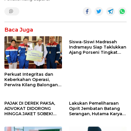
Baca Juga
Siswa-Siswi Madrasah
Indramayu Siap Taklukkan
Ajang Porseni Tingkat
Provinsi 2026
Perkuat Integritas dan
Keberkahan Operasi,
Perwira Kilang Balongan
Gelar Doa Bersama
PAJAK DI DEREK PAKSA,
Lakukan Pemeliharaan
ADVOKAT DIDORONG
Oprit Jembatan Batang
HINGGA JAKET SOBEK!
Serangan, Hutama Karya
Ormas & 150 Advokat Riau
Uji Coba Contraflow di KM
Ngamuk Kepung Polresta
55 Tol Binjai–Langsa
Pekanbaru!