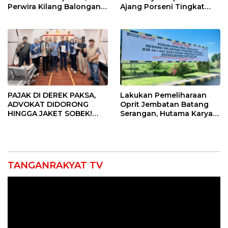
Perwira Kilang Balongan
Ajang Porseni Tingkat
Gelar Doa Bersama
Provinsi 2026
PAJAK DI DEREK PAKSA,
Lakukan Pemeliharaan
ADVOKAT DIDORONG
Oprit Jembatan Batang
HINGGA JAKET SOBEK!
Serangan, Hutama Karya
Ormas & 150 Advokat Riau
Uji Coba Contraflow di KM
Ngamuk Kepung Polresta
55 Tol Binjai–Langsa
Pekanbaru!
TANGANRAKYAT TV