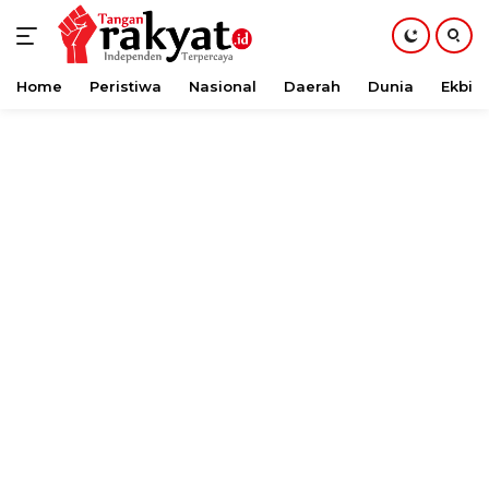
Home
Peristiwa
Nasional
Daerah
Dunia
Ekbis
Langsung
ke
konten