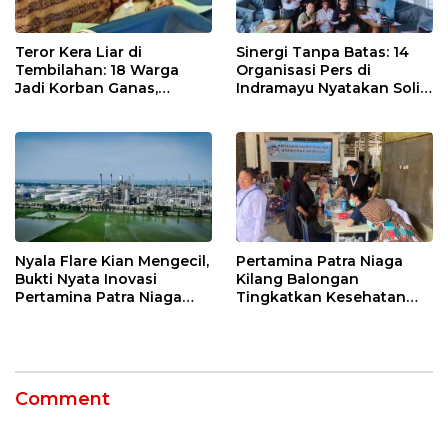
Sinergi Tanpa Batas: 14
Teror Kera Liar di
Organisasi Pers di
Tembilahan: 18 Warga
Indramayu Nyatakan Solid
Jadi Korban Ganas,
di Bawah Naungan FKJI
Punggung Robek hingga
12 Jahitan!
Nyala Flare Kian Mengecil,
Pertamina Patra Niaga
Bukti Nyata Inovasi
Kilang Balongan
Pertamina Patra Niaga
Tingkatkan Kesehatan
Kilang Balongan Dukung
Masyarakat melalui
Net Zero Emission 2060
Pemeriksaan Kesehatan
Rutin dan Edukasi
Perawatan Gigi
Comment