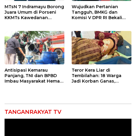
MTsN 7 Indramayu Borong
Wujudkan Pertanian
Juara Umum di Porseni
Tangguh, BMKG dan
KKMTs Kawedanan
Komisi V DPR RI Bekali
Jatibarang 2026
Petani Indramayu Lewat
Sekolah Lapang Iklim
Antisipasi Kemarau
Teror Kera Liar di
Panjang, TNI dan BPBD
Tembilahan: 18 Warga
Imbau Masyarakat Hemat
Jadi Korban Ganas,
Air dan Waspada
Punggung Robek hingga
Kebakaran
12 Jahitan!
TANGANRAKYAT TV