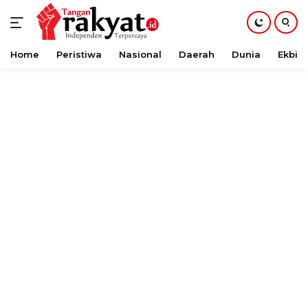
Home
Peristiwa
Nasional
Daerah
Dunia
Ekbis
Langsung
ke
konten