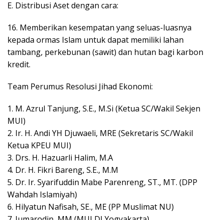
E. Distribusi Aset dengan cara:
16. Memberikan kesempatan yang seluas-luasnya
kepada ormas Islam untuk dapat memiliki lahan
tambang, perkebunan (sawit) dan hutan bagi karbon
kredit.
Team Perumus Resolusi Jihad Ekonomi:
1. M. Azrul Tanjung, S.E., M.Si (Ketua SC/Wakil Sekjen
MUI)
2. Ir. H. Andi YH Djuwaeli, MRE (Sekretaris SC/Wakil
Ketua KPEU MUI)
3. Drs. H. Hazuarli Halim, M.A
4. Dr. H. Fikri Bareng, S.E., M.M
5. Dr. Ir. Syarifuddin Mabe Parenreng, ST., MT. (DPP
Wahdah Islamiyah)
6. Hilyatun Nafisah, SE., ME (PP Muslimat NU)
7. Jumarodin, MM (MUI DI Yogyakarta)