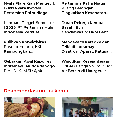
12 Jahitan!
Nyala Flare Kian Mengecil,
Pertamina Patra Niaga
Bukti Nyata Inovasi
Kilang Balongan
Pertamina Patra Niaga
Tingkatkan Kesehatan
Kilang Balongan Dukung
Masyarakat melalui
Net Zero Emission 2060
Pemeriksaan Kesehatan
Lampaui Target Semester
Darah Pekerja Kembali
Rutin dan Edukasi
I 2026, PT Pertamina Hulu
Basahi Bumi
Perawatan Gigi
Indonesia Perkuat
Cendrawasih: OPM Bantai
Ketahanan Energi
5 Pahlawan Infrastruktur
Nasional Lewat Inovasi &
di Tolikara!
Pulihkan Konektivitas
Mencekam! Karaoke dan
Keselamatan Kerja
Pascabencana, HKI
THM di Indramayu
Rampungkan
Disatroni Aparat, Ratusan
Penanganan Jalur
Pengunjung Kocar-Kacir
Lembah Anai dan Malalak
Dites Urine!
Gebrakan Awal Kapolres
Wujudkan Kesejahteraan,
Indramayu AKBP Prianggo
TNI AD Bangun Sumur Bor
P.M., S.I.K., M.Si : Ajak
Air Bersih di Haurgeulis
Wartawan Ngopi Bareng
Indramayu
dan Analisa Program Kerja
Rekomendasi untuk kamu