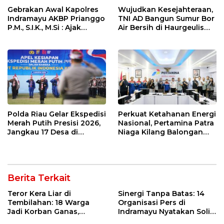
Gebrakan Awal Kapolres
Wujudkan Kesejahteraan,
Indramayu AKBP Prianggo
TNI AD Bangun Sumur Bor
P.M., S.I.K., M.Si : Ajak
Air Bersih di Haurgeulis
Wartawan Ngopi Bareng
Indramayu
dan Analisa Program Kerja
Polda Riau Gelar Ekspedisi
Perkuat Ketahanan Energi
Merah Putih Presisi 2026,
Nasional, Pertamina Patra
Jangkau 17 Desa di
Niaga Kilang Balongan
Wilayah 3T
Perkuat Sinergi Utilisasi
Jetty Propylene
Berita Terkait
Teror Kera Liar di
Sinergi Tanpa Batas: 14
Tembilahan: 18 Warga
Organisasi Pers di
Jadi Korban Ganas,
Indramayu Nyatakan Solid
Punggung Robek hingga
di Bawah Naungan FKJI