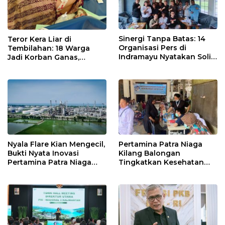
Sinergi Tanpa Batas: 14
Teror Kera Liar di
Organisasi Pers di
Tembilahan: 18 Warga
Indramayu Nyatakan Solid
Jadi Korban Ganas,
di Bawah Naungan FKJI
Punggung Robek hingga
12 Jahitan!
Nyala Flare Kian Mengecil,
Pertamina Patra Niaga
Bukti Nyata Inovasi
Kilang Balongan
Pertamina Patra Niaga
Tingkatkan Kesehatan
Kilang Balongan Dukung
Masyarakat melalui
Net Zero Emission 2060
Pemeriksaan Kesehatan
Rutin dan Edukasi
Perawatan Gigi