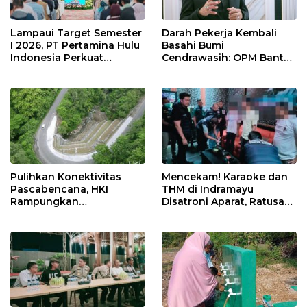
Lampaui Target Semester
Darah Pekerja Kembali
I 2026, PT Pertamina Hulu
Basahi Bumi
Indonesia Perkuat
Cendrawasih: OPM Bantai
Ketahanan Energi
5 Pahlawan Infrastruktur
Nasional Lewat Inovasi &
di Tolikara!
Keselamatan Kerja
Pulihkan Konektivitas
Mencekam! Karaoke dan
Pascabencana, HKI
THM di Indramayu
Rampungkan
Disatroni Aparat, Ratusan
Penanganan Jalur
Pengunjung Kocar-Kacir
Lembah Anai dan Malalak
Dites Urine!