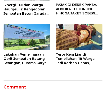
PAJAK DI DEREK PAKSA,
Sinergi TNI dan Warga
ADVOKAT DIDORONG
Haurgeulis: Pengecoran
HINGGA JAKET SOBEK!
Jembatan Beton Garuda
Ormas & 150 Advokat Riau
di Indramayu Rampung
Ngamuk Kepung Polresta
Pekanbaru!
Lakukan Pemeliharaan
Teror Kera Liar di
Oprit Jembatan Batang
Tembilahan: 18 Warga
Serangan, Hutama Karya
Jadi Korban Ganas,
Uji Coba Contraflow di KM
Punggung Robek hingga
55 Tol Binjai–Langsa
12 Jahitan!
Comment