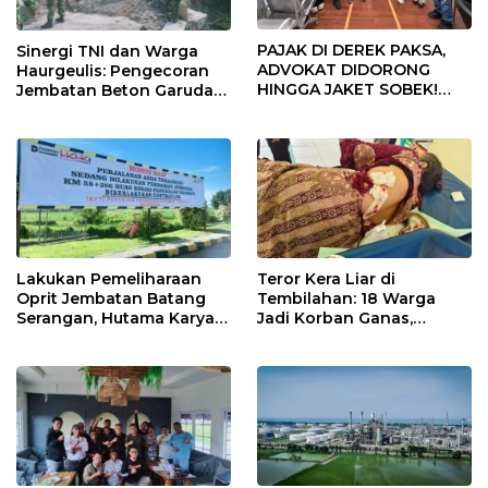
PAJAK DI DEREK PAKSA,
Sinergi TNI dan Warga
ADVOKAT DIDORONG
Haurgeulis: Pengecoran
HINGGA JAKET SOBEK!
Jembatan Beton Garuda
Ormas & 150 Advokat Riau
di Indramayu Rampung
Ngamuk Kepung Polresta
Pekanbaru!
Lakukan Pemeliharaan
Teror Kera Liar di
Oprit Jembatan Batang
Tembilahan: 18 Warga
Serangan, Hutama Karya
Jadi Korban Ganas,
Uji Coba Contraflow di KM
Punggung Robek hingga
55 Tol Binjai–Langsa
12 Jahitan!