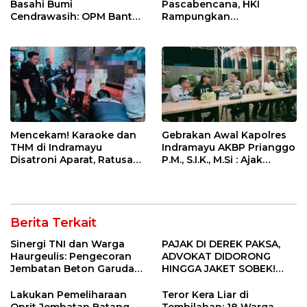
Basahi Bumi
Pascabencana, HKI
Cendrawasih: OPM Bantai
Rampungkan
5 Pahlawan Infrastruktur
Penanganan Jalur
di Tolikara!
Lembah Anai dan Malalak
Mencekam! Karaoke dan
Gebrakan Awal Kapolres
THM di Indramayu
Indramayu AKBP Prianggo
Disatroni Aparat, Ratusan
P.M., S.I.K., M.Si : Ajak
Pengunjung Kocar-Kacir
Wartawan Ngopi Bareng
Dites Urine!
dan Analisa Program Kerja
Berita Terkait
Sinergi TNI dan Warga
PAJAK DI DEREK PAKSA,
Haurgeulis: Pengecoran
ADVOKAT DIDORONG
Jembatan Beton Garuda
HINGGA JAKET SOBEK!
di Indramayu Rampung
Ormas & 150 Advokat Riau
Ngamuk Kepung Polresta
Lakukan Pemeliharaan
Teror Kera Liar di
Pekanbaru!