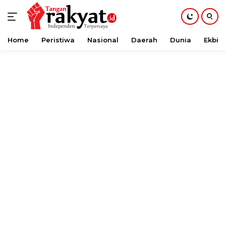
Home
Peristiwa
Nasional
Daerah
Dunia
Ekbis
Langsung
ke
konten