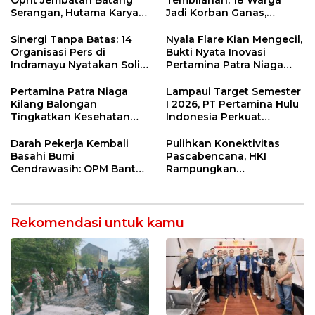
Oprit Jembatan Batang
Tembilahan: 18 Warga
Serangan, Hutama Karya
Jadi Korban Ganas,
Uji Coba Contraflow di KM
Punggung Robek hingga
55 Tol Binjai–Langsa
12 Jahitan!
Sinergi Tanpa Batas: 14
Nyala Flare Kian Mengecil,
Organisasi Pers di
Bukti Nyata Inovasi
Indramayu Nyatakan Solid
Pertamina Patra Niaga
di Bawah Naungan FKJI
Kilang Balongan Dukung
Net Zero Emission 2060
Pertamina Patra Niaga
Lampaui Target Semester
Kilang Balongan
I 2026, PT Pertamina Hulu
Tingkatkan Kesehatan
Indonesia Perkuat
Masyarakat melalui
Ketahanan Energi
Pemeriksaan Kesehatan
Nasional Lewat Inovasi &
Darah Pekerja Kembali
Pulihkan Konektivitas
Rutin dan Edukasi
Keselamatan Kerja
Basahi Bumi
Pascabencana, HKI
Perawatan Gigi
Cendrawasih: OPM Bantai
Rampungkan
5 Pahlawan Infrastruktur
Penanganan Jalur
di Tolikara!
Lembah Anai dan Malalak
Rekomendasi untuk kamu