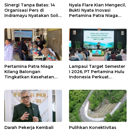
Sinergi Tanpa Batas: 14
Nyala Flare Kian Mengecil,
Organisasi Pers di
Bukti Nyata Inovasi
Indramayu Nyatakan Solid
Pertamina Patra Niaga
di Bawah Naungan FKJI
Kilang Balongan Dukung
Net Zero Emission 2060
Pertamina Patra Niaga
Lampaui Target Semester
Kilang Balongan
I 2026, PT Pertamina Hulu
Tingkatkan Kesehatan
Indonesia Perkuat
Masyarakat melalui
Ketahanan Energi
Pemeriksaan Kesehatan
Nasional Lewat Inovasi &
Rutin dan Edukasi
Keselamatan Kerja
Perawatan Gigi
Darah Pekerja Kembali
Pulihkan Konektivitas