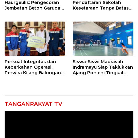
Haurgeulis: Pengecoran
Pendaftaran Sekolah
Jembatan Beton Garuda
Kesetaraan Tanpa Batas
di Indramayu Rampung
Usia
Perkuat Integritas dan
Siswa-Siswi Madrasah
Keberkahan Operasi,
Indramayu Siap Taklukkan
Perwira Kilang Balongan
Ajang Porseni Tingkat
Gelar Doa Bersama
Provinsi 2026
TANGANRAKYAT TV