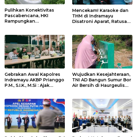
Pulihkan Konektivitas
Mencekam! Karaoke dan
Pascabencana, HKI
THM di Indramayu
Rampungkan
Disatroni Aparat, Ratusan
Penanganan Jalur
Pengunjung Kocar-Kacir
Lembah Anai dan Malalak
Dites Urine!
Gebrakan Awal Kapolres
Wujudkan Kesejahteraan,
Indramayu AKBP Prianggo
TNI AD Bangun Sumur Bor
P.M., S.I.K., M.Si : Ajak
Air Bersih di Haurgeulis
Wartawan Ngopi Bareng
Indramayu
dan Analisa Program Kerja