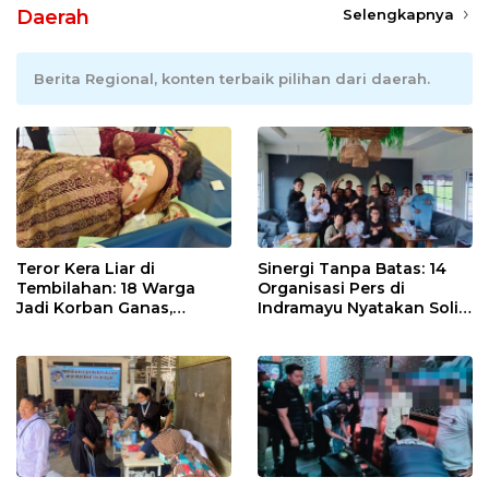
Daerah
Selengkapnya
Berita Regional, konten terbaik pilihan dari daerah.
Teror Kera Liar di
Sinergi Tanpa Batas: 14
Tembilahan: 18 Warga
Organisasi Pers di
Jadi Korban Ganas,
Indramayu Nyatakan Solid
Punggung Robek hingga
di Bawah Naungan FKJI
12 Jahitan!