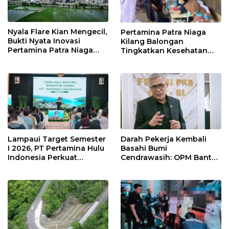
Nyala Flare Kian Mengecil,
Pertamina Patra Niaga
Bukti Nyata Inovasi
Kilang Balongan
Pertamina Patra Niaga
Tingkatkan Kesehatan
Kilang Balongan Dukung
Masyarakat melalui
Net Zero Emission 2060
Pemeriksaan Kesehatan
Rutin dan Edukasi
Perawatan Gigi
Lampaui Target Semester
Darah Pekerja Kembali
I 2026, PT Pertamina Hulu
Basahi Bumi
Indonesia Perkuat
Cendrawasih: OPM Bantai
Ketahanan Energi
5 Pahlawan Infrastruktur
Nasional Lewat Inovasi &
di Tolikara!
Keselamatan Kerja