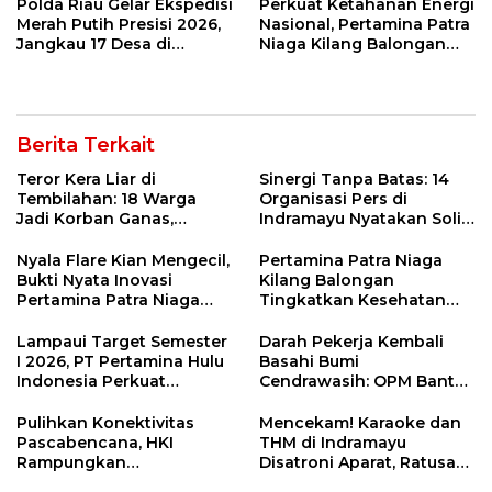
Polda Riau Gelar Ekspedisi
Perkuat Ketahanan Energi
Merah Putih Presisi 2026,
Nasional, Pertamina Patra
Jangkau 17 Desa di
Niaga Kilang Balongan
Wilayah 3T
Perkuat Sinergi Utilisasi
Jetty Propylene
Berita Terkait
Teror Kera Liar di
Sinergi Tanpa Batas: 14
Tembilahan: 18 Warga
Organisasi Pers di
Jadi Korban Ganas,
Indramayu Nyatakan Solid
Punggung Robek hingga
di Bawah Naungan FKJI
12 Jahitan!
Nyala Flare Kian Mengecil,
Pertamina Patra Niaga
Bukti Nyata Inovasi
Kilang Balongan
Pertamina Patra Niaga
Tingkatkan Kesehatan
Kilang Balongan Dukung
Masyarakat melalui
Net Zero Emission 2060
Pemeriksaan Kesehatan
Lampaui Target Semester
Darah Pekerja Kembali
Rutin dan Edukasi
I 2026, PT Pertamina Hulu
Basahi Bumi
Perawatan Gigi
Indonesia Perkuat
Cendrawasih: OPM Bantai
Ketahanan Energi
5 Pahlawan Infrastruktur
Nasional Lewat Inovasi &
di Tolikara!
Pulihkan Konektivitas
Mencekam! Karaoke dan
Keselamatan Kerja
Pascabencana, HKI
THM di Indramayu
Rampungkan
Disatroni Aparat, Ratusan
Penanganan Jalur
Pengunjung Kocar-Kacir