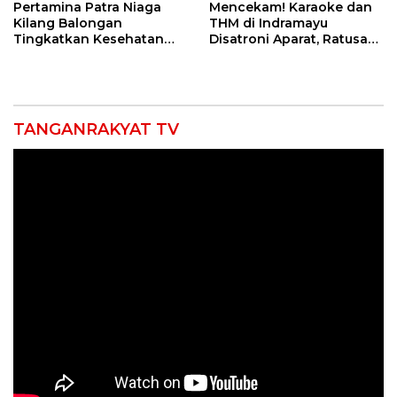
Pertamina Patra Niaga
Mencekam! Karaoke dan
Kilang Balongan
THM di Indramayu
Tingkatkan Kesehatan
Disatroni Aparat, Ratusan
Masyarakat melalui
Pengunjung Kocar-Kacir
Pemeriksaan Kesehatan
Dites Urine!
Rutin dan Edukasi
Perawatan Gigi
TANGANRAKYAT TV