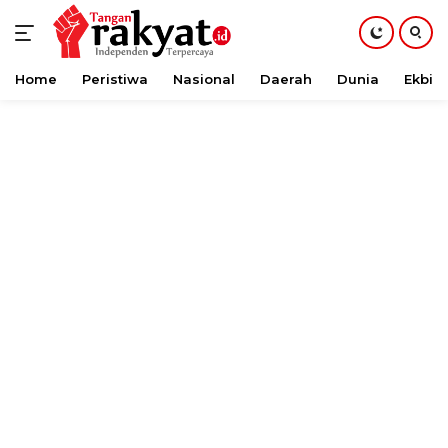
Home
Peristiwa
Nasional
Daerah
Dunia
Ekbis
Langsung
ke
konten