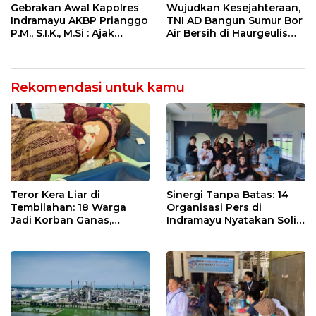
Lembah Anai dan Malalak
Dites Urine!
Gebrakan Awal Kapolres
Wujudkan Kesejahteraan,
Indramayu AKBP Prianggo
TNI AD Bangun Sumur Bor
P.M., S.I.K., M.Si : Ajak
Air Bersih di Haurgeulis
Wartawan Ngopi Bareng
Indramayu
dan Analisa Program Kerja
Rekomendasi untuk kamu
Teror Kera Liar di
Sinergi Tanpa Batas: 14
Tembilahan: 18 Warga
Organisasi Pers di
Jadi Korban Ganas,
Indramayu Nyatakan Solid
Punggung Robek hingga
di Bawah Naungan FKJI
12 Jahitan!