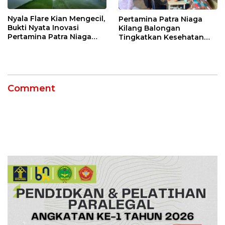
Nyala Flare Kian Mengecil,
Pertamina Patra Niaga
Bukti Nyata Inovasi
Kilang Balongan
Pertamina Patra Niaga
Tingkatkan Kesehatan
Kilang Balongan Dukung
Masyarakat melalui
Net Zero Emission 2060
Pemeriksaan Kesehatan
Rutin dan Edukasi
Perawatan Gigi
Comment