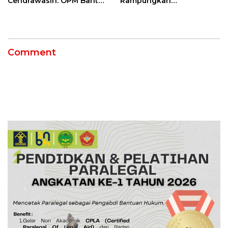
Cendrawasih: OPM Bantai
Rampungkan
5 Pahlawan Infrastruktur
Penanganan Jalur
di Tolikara!
Lembah Anai dan Malalak
Comment