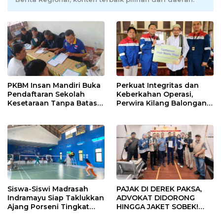
PKBM Insan Mandiri Buka
Perkuat Integritas dan
Pendaftaran Sekolah
Keberkahan Operasi,
Kesetaraan Tanpa Batas
Perwira Kilang Balongan
Usia
Gelar Doa Bersama
Siswa-Siswi Madrasah
PAJAK DI DEREK PAKSA,
Indramayu Siap Taklukkan
ADVOKAT DIDORONG
Ajang Porseni Tingkat
HINGGA JAKET SOBEK!
Provinsi 2026
Ormas & 150 Advokat Riau