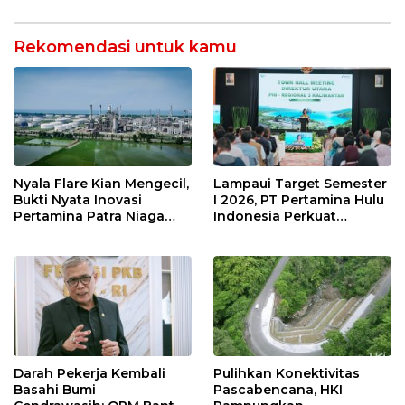
Rempah yang Bikin
Riil
Ketagihan!
Rekomendasi untuk kamu
Nyala Flare Kian Mengecil,
Lampaui Target Semester
Bukti Nyata Inovasi
I 2026, PT Pertamina Hulu
Pertamina Patra Niaga
Indonesia Perkuat
Kilang Balongan Dukung
Ketahanan Energi
Net Zero Emission 2060
Nasional Lewat Inovasi &
Keselamatan Kerja
Darah Pekerja Kembali
Pulihkan Konektivitas
Basahi Bumi
Pascabencana, HKI