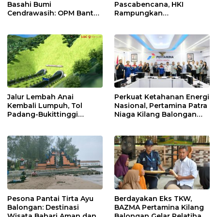
Basahi Bumi
Pascabencana, HKI
Cendrawasih: OPM Bantai
Rampungkan
5 Pahlawan Infrastruktur
Penanganan Jalur
di Tolikara!
Lembah Anai dan Malalak
Jalur Lembah Anai
Perkuat Ketahanan Energi
Kembali Lumpuh, Tol
Nasional, Pertamina Patra
Padang-Bukittinggi
Niaga Kilang Balongan
Didesak Jadi Solusi
Perkuat Sinergi Utilisasi
Strategis
Jetty Propylene
Pesona Pantai Tirta Ayu
Berdayakan Eks TKW,
Balongan: Destinasi
BAZMA Pertamina Kilang
Wisata Bahari Aman dan
Balongan Gelar Pelatihan