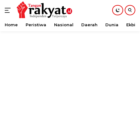
Home
Peristiwa
Nasional
Daerah
Dunia
Ekbis
Langsung
ke
konten