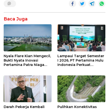
Baca Juga
Nyala Flare Kian Mengecil,
Lampaui Target Semester
Bukti Nyata Inovasi
I 2026, PT Pertamina Hulu
Pertamina Patra Niaga
Indonesia Perkuat
Kilang Balongan Dukung
Ketahanan Energi
Net Zero Emission 2060
Nasional Lewat Inovasi &
Keselamatan Kerja
Darah Pekerja Kembali
Pulihkan Konektivitas