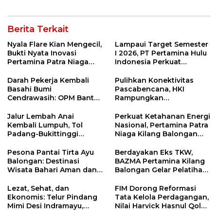
Jitu
Nasional 2026
Berita Terkait
Nyala Flare Kian Mengecil,
Lampaui Target Semester
Bukti Nyata Inovasi
I 2026, PT Pertamina Hulu
Pertamina Patra Niaga
Indonesia Perkuat
Kilang Balongan Dukung
Ketahanan Energi
Net Zero Emission 2060
Nasional Lewat Inovasi &
Darah Pekerja Kembali
Pulihkan Konektivitas
Keselamatan Kerja
Basahi Bumi
Pascabencana, HKI
Cendrawasih: OPM Bantai
Rampungkan
5 Pahlawan Infrastruktur
Penanganan Jalur
di Tolikara!
Lembah Anai dan Malalak
Jalur Lembah Anai
Perkuat Ketahanan Energi
Kembali Lumpuh, Tol
Nasional, Pertamina Patra
Padang-Bukittinggi
Niaga Kilang Balongan
Didesak Jadi Solusi
Perkuat Sinergi Utilisasi
Strategis
Jetty Propylene
Pesona Pantai Tirta Ayu
Berdayakan Eks TKW,
Balongan: Destinasi
BAZMA Pertamina Kilang
Wisata Bahari Aman dan
Balongan Gelar Pelatihan
Nyaman di Indramayu
Tempe Guna Pacu
Ekonomi Desa
Lezat, Sehat, dan
FIM Dorong Reformasi
Rawadalem
Ekonomis: Telur Pindang
Tata Kelola Perdagangan,
Mimi Desi Indramayu,
Nilai Harvick Hasnul Qolbi
Kuliner Tradisional Kaya
Figur Tepat Pimpin Sektor