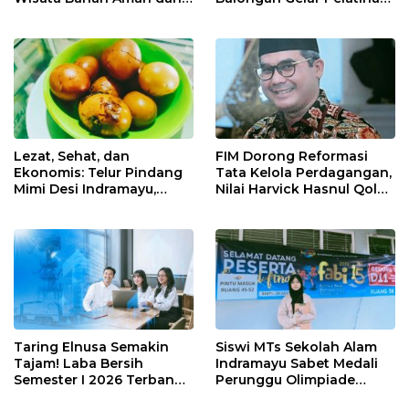
Nyaman di Indramayu
Tempe Guna Pacu
Ekonomi Desa
Rawadalem
Lezat, Sehat, dan
FIM Dorong Reformasi
Ekonomis: Telur Pindang
Tata Kelola Perdagangan,
Mimi Desi Indramayu,
Nilai Harvick Hasnul Qolbi
Kuliner Tradisional Kaya
Figur Tepat Pimpin Sektor
Rempah yang Bikin
Riil
Ketagihan!
Taring Elnusa Semakin
Siswi MTs Sekolah Alam
Tajam! Laba Bersih
Indramayu Sabet Medali
Semester I 2026 Terbang
Perunggu Olimpiade
29 Persen Berkat Strategi
Matematika Tingkat