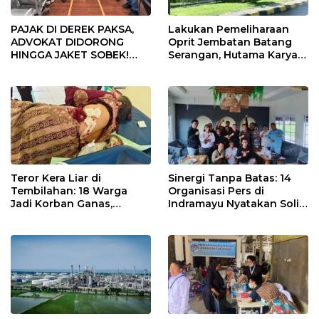
PAJAK DI DEREK PAKSA,
Lakukan Pemeliharaan
ADVOKAT DIDORONG
Oprit Jembatan Batang
HINGGA JAKET SOBEK!
Serangan, Hutama Karya
Ormas & 150 Advokat Riau
Uji Coba Contraflow di KM
Ngamuk Kepung Polresta
55 Tol Binjai–Langsa
Pekanbaru!
Teror Kera Liar di
Sinergi Tanpa Batas: 14
Tembilahan: 18 Warga
Organisasi Pers di
Jadi Korban Ganas,
Indramayu Nyatakan Solid
Punggung Robek hingga
di Bawah Naungan FKJI
12 Jahitan!