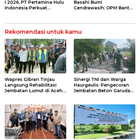
Rutin dan Edukasi
I 2026, PT Pertamina Hulu
Basahi Bumi
Perawatan Gigi
Indonesia Perkuat
Cendrawasih: OPM Bantai
Ketahanan Energi
5 Pahlawan Infrastruktur
Nasional Lewat Inovasi &
di Tolikara!
Keselamatan Kerja
Rekomendasi untuk kamu
Wapres Gibran Tinjau
Sinergi TNI dan Warga
Langsung Rehabilitasi
Haurgeulis: Pengecoran
Jembatan Lumut di Aceh
Jembatan Beton Garuda
Tengah, Targetkan
di Indramayu Rampung
Konektivitas Pulih Cepat