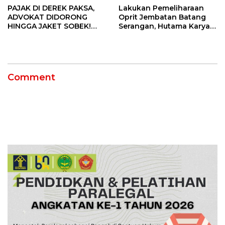
PAJAK DI DEREK PAKSA,
Lakukan Pemeliharaan
ADVOKAT DIDORONG
Oprit Jembatan Batang
HINGGA JAKET SOBEK!
Serangan, Hutama Karya
Ormas & 150 Advokat Riau
Uji Coba Contraflow di KM
Ngamuk Kepung Polresta
55 Tol Binjai–Langsa
Pekanbaru!
Comment