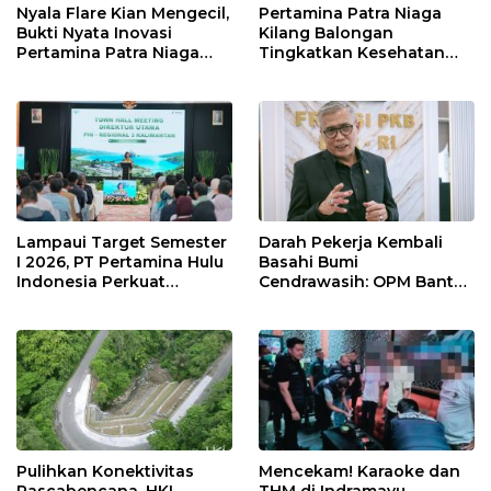
Nyala Flare Kian Mengecil,
Pertamina Patra Niaga
Bukti Nyata Inovasi
Kilang Balongan
Pertamina Patra Niaga
Tingkatkan Kesehatan
Kilang Balongan Dukung
Masyarakat melalui
Net Zero Emission 2060
Pemeriksaan Kesehatan
Rutin dan Edukasi
Perawatan Gigi
Lampaui Target Semester
Darah Pekerja Kembali
I 2026, PT Pertamina Hulu
Basahi Bumi
Indonesia Perkuat
Cendrawasih: OPM Bantai
Ketahanan Energi
5 Pahlawan Infrastruktur
Nasional Lewat Inovasi &
di Tolikara!
Keselamatan Kerja
Pulihkan Konektivitas
Mencekam! Karaoke dan