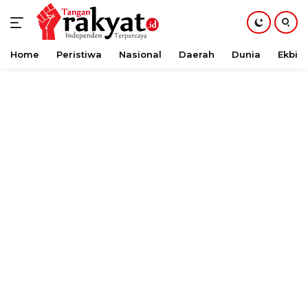
Home
Peristiwa
Nasional
Daerah
Dunia
Ekbis
Langsung
ke
konten