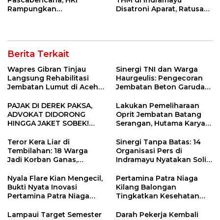
Pascabencana, HKI
THM di Indramayu
Rampungkan
Disatroni Aparat, Ratusan
Penanganan Jalur
Pengunjung Kocar-Kacir
Lembah Anai dan Malalak
Dites Urine!
Berita Terkait
Wapres Gibran Tinjau
Sinergi TNI dan Warga
Langsung Rehabilitasi
Haurgeulis: Pengecoran
Jembatan Lumut di Aceh
Jembatan Beton Garuda
Tengah, Targetkan
di Indramayu Rampung
Konektivitas Pulih Cepat
PAJAK DI DEREK PAKSA,
Lakukan Pemeliharaan
ADVOKAT DIDORONG
Oprit Jembatan Batang
HINGGA JAKET SOBEK!
Serangan, Hutama Karya
Ormas & 150 Advokat Riau
Uji Coba Contraflow di KM
Ngamuk Kepung Polresta
55 Tol Binjai–Langsa
Teror Kera Liar di
Sinergi Tanpa Batas: 14
Pekanbaru!
Tembilahan: 18 Warga
Organisasi Pers di
Jadi Korban Ganas,
Indramayu Nyatakan Solid
Punggung Robek hingga
di Bawah Naungan FKJI
12 Jahitan!
Nyala Flare Kian Mengecil,
Pertamina Patra Niaga
Bukti Nyata Inovasi
Kilang Balongan
Pertamina Patra Niaga
Tingkatkan Kesehatan
Kilang Balongan Dukung
Masyarakat melalui
Net Zero Emission 2060
Pemeriksaan Kesehatan
Lampaui Target Semester
Darah Pekerja Kembali