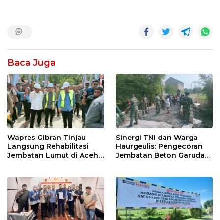
Baca Juga
Wapres Gibran Tinjau
Sinergi TNI dan Warga
Langsung Rehabilitasi
Haurgeulis: Pengecoran
Jembatan Lumut di Aceh
Jembatan Beton Garuda
Tengah, Targetkan
di Indramayu Rampung
Konektivitas Pulih Cepat