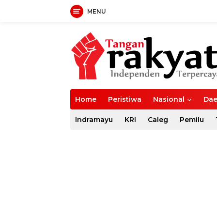
MENU
Langsung
ke
konten
Home
Peristiwa
Nasional
Dae
Indramayu
KRI
Caleg
Pemilu