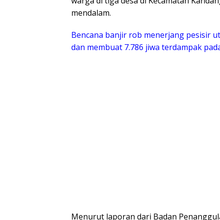
warga di tiga desa di Kecamatan Kanda
mendalam.
Bencana banjir rob menerjang pesisir 
dan membuat 7.786 jiwa terdampak pada 
​Menurut laporan dari Badan Penanggu