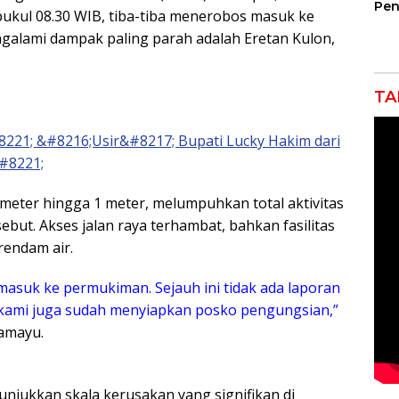
Pen
ukul 08.30 WIB, tiba-tiba menerobos masuk ke
Jem
alami dampak paling parah adalah Eretan Kulon,
Gar
Ind
Ra
TA
8221; &#8216;Usir&#8217; Bupati Lucky Hakim dari
#8221;
timeter hingga 1 meter, melumpuhkan total aktivitas
but. Akses jalan raya terhambat, bahkan fasilitas
rendam air.
n masuk ke permukiman. Sejauh ini tidak ada laporan
 kami juga sudah menyiapkan posko pengungsian,”
amayu.
njukkan skala kerusakan yang signifikan di