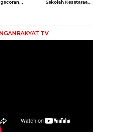
gecoran
Sekolah Kesetaraan
batan Beton
Tanpa Batas Usia
uda di
ramayu
mpung
NGANRAKYAT TV