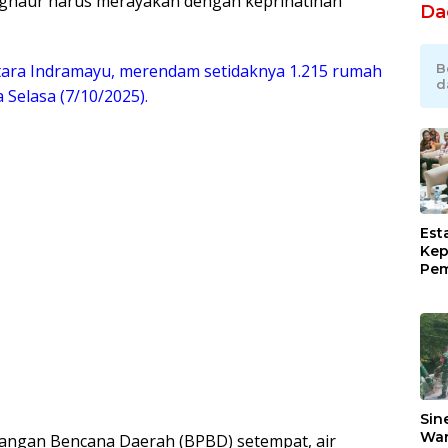
nghaur harus merayakan dengan keprihatinan
Da
B
utara Indramayu, merendam setidaknya 1.215 rumah
d
Selasa (7/10/2025).
Est
Kep
Pem
Ind
Ram
Sug
Pim
Lew
Sin
War
langan Bencana Daerah (BPBD) setempat, air