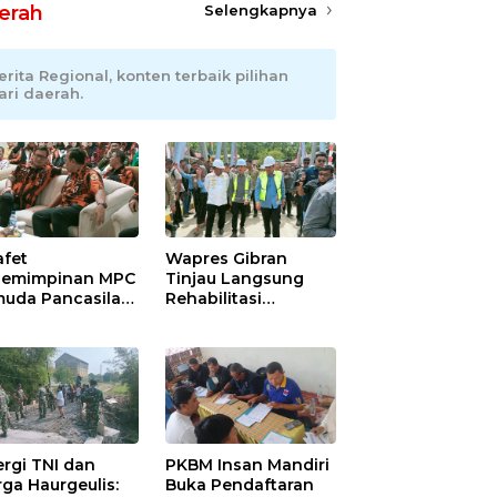
erah
Selengkapnya
erita Regional, konten terbaik pilihan
ari daerah.
afet
Wapres Gibran
emimpinan MPC
Tinjau Langsung
uda Pancasila
Rehabilitasi
ramayu,
Jembatan Lumut di
adhani
Aceh Tengah,
ianto Dipastikan
Targetkan
pin Organisasi
Konektivitas Pulih
at Muscablub
Cepat
ergi TNI dan
PKBM Insan Mandiri
ga Haurgeulis:
Buka Pendaftaran