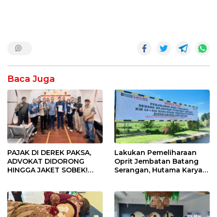
Baca Juga
PAJAK DI DEREK PAKSA,
Lakukan Pemeliharaan
ADVOKAT DIDORONG
Oprit Jembatan Batang
HINGGA JAKET SOBEK!
Serangan, Hutama Karya
Ormas & 150 Advokat Riau
Uji Coba Contraflow di KM
Ngamuk Kepung Polresta
55 Tol Binjai–Langsa
Pekanbaru!