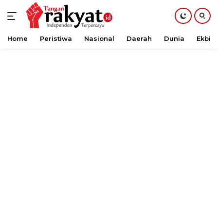
Home
Peristiwa
Nasional
Daerah
Dunia
Ekbis
Langsung
ke
konten