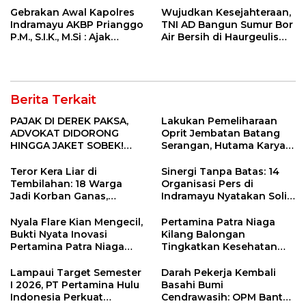
Gebrakan Awal Kapolres
Wujudkan Kesejahteraan,
Indramayu AKBP Prianggo
TNI AD Bangun Sumur Bor
P.M., S.I.K., M.Si : Ajak
Air Bersih di Haurgeulis
Wartawan Ngopi Bareng
Indramayu
dan Analisa Program Kerja
Berita Terkait
PAJAK DI DEREK PAKSA,
Lakukan Pemeliharaan
ADVOKAT DIDORONG
Oprit Jembatan Batang
HINGGA JAKET SOBEK!
Serangan, Hutama Karya
Ormas & 150 Advokat Riau
Uji Coba Contraflow di KM
Ngamuk Kepung Polresta
55 Tol Binjai–Langsa
Teror Kera Liar di
Sinergi Tanpa Batas: 14
Pekanbaru!
Tembilahan: 18 Warga
Organisasi Pers di
Jadi Korban Ganas,
Indramayu Nyatakan Solid
Punggung Robek hingga
di Bawah Naungan FKJI
12 Jahitan!
Nyala Flare Kian Mengecil,
Pertamina Patra Niaga
Bukti Nyata Inovasi
Kilang Balongan
Pertamina Patra Niaga
Tingkatkan Kesehatan
Kilang Balongan Dukung
Masyarakat melalui
Net Zero Emission 2060
Pemeriksaan Kesehatan
Lampaui Target Semester
Darah Pekerja Kembali
Rutin dan Edukasi
I 2026, PT Pertamina Hulu
Basahi Bumi
Perawatan Gigi
Indonesia Perkuat
Cendrawasih: OPM Bantai