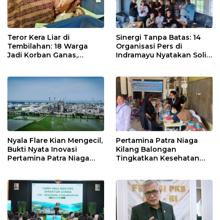
Teror Kera Liar di
Sinergi Tanpa Batas: 14
Tembilahan: 18 Warga
Organisasi Pers di
Jadi Korban Ganas,
Indramayu Nyatakan Solid
Punggung Robek hingga
di Bawah Naungan FKJI
12 Jahitan!
Nyala Flare Kian Mengecil,
Pertamina Patra Niaga
Bukti Nyata Inovasi
Kilang Balongan
Pertamina Patra Niaga
Tingkatkan Kesehatan
Kilang Balongan Dukung
Masyarakat melalui
Net Zero Emission 2060
Pemeriksaan Kesehatan
Rutin dan Edukasi
Perawatan Gigi