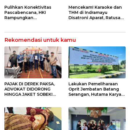
Ketahanan Energi
5 Pahlawan Infrastruktur
Nasional Lewat Inovasi &
di Tolikara!
Pulihkan Konektivitas
Mencekam! Karaoke dan
Keselamatan Kerja
Pascabencana, HKI
THM di Indramayu
Rampungkan
Disatroni Aparat, Ratusan
Penanganan Jalur
Pengunjung Kocar-Kacir
Lembah Anai dan Malalak
Dites Urine!
Rekomendasi untuk kamu
PAJAK DI DEREK PAKSA,
Lakukan Pemeliharaan
ADVOKAT DIDORONG
Oprit Jembatan Batang
HINGGA JAKET SOBEK!
Serangan, Hutama Karya
Ormas & 150 Advokat Riau
Uji Coba Contraflow di KM
Ngamuk Kepung Polresta
55 Tol Binjai–Langsa
Pekanbaru!