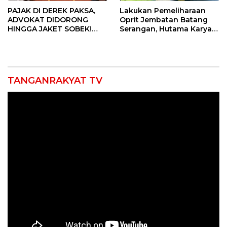
PAJAK DI DEREK PAKSA,
Lakukan Pemeliharaan
ADVOKAT DIDORONG
Oprit Jembatan Batang
HINGGA JAKET SOBEK!
Serangan, Hutama Karya
Ormas & 150 Advokat Riau
Uji Coba Contraflow di KM
Ngamuk Kepung Polresta
55 Tol Binjai–Langsa
Pekanbaru!
TANGANRAKYAT TV