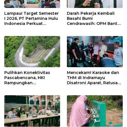
Lampaui Target Semester
Darah Pekerja Kembali
I 2026, PT Pertamina Hulu
Basahi Bumi
Indonesia Perkuat
Cendrawasih: OPM Bantai
Ketahanan Energi
5 Pahlawan Infrastruktur
Nasional Lewat Inovasi &
di Tolikara!
Keselamatan Kerja
Pulihkan Konektivitas
Mencekam! Karaoke dan
Pascabencana, HKI
THM di Indramayu
Rampungkan
Disatroni Aparat, Ratusan
Penanganan Jalur
Pengunjung Kocar-Kacir
Lembah Anai dan Malalak
Dites Urine!