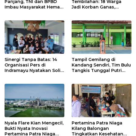
Panjang, TNI dan BPBD
Tembilahan: 18 Warga
Imbau Masyarakat Hemat
Jadi Korban Ganas,
Air dan Waspada
Punggung Robek hingga
Kebakaran
12 Jahitan!
Sinergi Tanpa Batas: 14
Tampil Gemilang di
Organisasi Pers di
Kandang Sendiri, Tim Bulu
Indramayu Nyatakan Solid
Tangkis Tunggal Putri
di Bawah Naungan FKJI
MTsN 2 Indramayu Sabet
Juara Porseni KKMTs
Jatibarang 2026
Nyala Flare Kian Mengecil,
Pertamina Patra Niaga
Bukti Nyata Inovasi
Kilang Balongan
Pertamina Patra Niaga
Tingkatkan Kesehatan