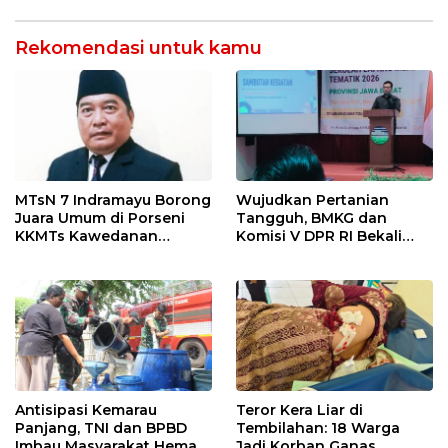
di Tolikara!
Lembah Anai dan Malalak
Rekomendasi untuk kamu
MTsN 7 Indramayu Borong
Wujudkan Pertanian
Juara Umum di Porseni
Tangguh, BMKG dan
KKMTs Kawedanan
Komisi V DPR RI Bekali
Jatibarang 2026
Petani Indramayu Lewat
Sekolah Lapang Iklim
Antisipasi Kemarau
Teror Kera Liar di
Panjang, TNI dan BPBD
Tembilahan: 18 Warga
Imbau Masyarakat Hemat
Jadi Korban Ganas,