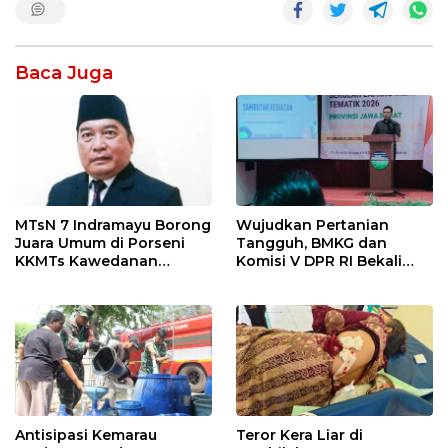
Baca Juga
MTsN 7 Indramayu Borong
Wujudkan Pertanian
Juara Umum di Porseni
Tangguh, BMKG dan
KKMTs Kawedanan
Komisi V DPR RI Bekali
Jatibarang 2026
Petani Indramayu Lewat
Sekolah Lapang Iklim
Antisipasi Kemarau
Teror Kera Liar di