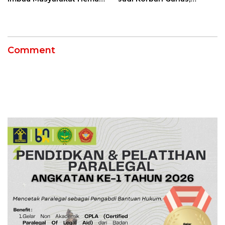
Air dan Waspada
Punggung Robek hingga
Kebakaran
12 Jahitan!
Comment