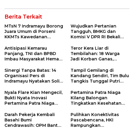
Berita Terkait
MTsN 7 Indramayu Borong
Wujudkan Pertanian
Juara Umum di Porseni
Tangguh, BMKG dan
KKMTs Kawedanan
Komisi V DPR RI Bekali
Jatibarang 2026
Petani Indramayu Lewat
Sekolah Lapang Iklim
Antisipasi Kemarau
Teror Kera Liar di
Panjang, TNI dan BPBD
Tembilahan: 18 Warga
Imbau Masyarakat Hemat
Jadi Korban Ganas,
Air dan Waspada
Punggung Robek hingga
Kebakaran
12 Jahitan!
Sinergi Tanpa Batas: 14
Tampil Gemilang di
Organisasi Pers di
Kandang Sendiri, Tim Bulu
Indramayu Nyatakan Solid
Tangkis Tunggal Putri
di Bawah Naungan FKJI
MTsN 2 Indramayu Sabet
Juara Porseni KKMTs
Nyala Flare Kian Mengecil,
Pertamina Patra Niaga
Jatibarang 2026
Bukti Nyata Inovasi
Kilang Balongan
Pertamina Patra Niaga
Tingkatkan Kesehatan
Kilang Balongan Dukung
Masyarakat melalui
Net Zero Emission 2060
Pemeriksaan Kesehatan
Darah Pekerja Kembali
Pulihkan Konektivitas
Rutin dan Edukasi
Basahi Bumi
Pascabencana, HKI
Perawatan Gigi
Cendrawasih: OPM Bantai
Rampungkan
5 Pahlawan Infrastruktur
Penanganan Jalur