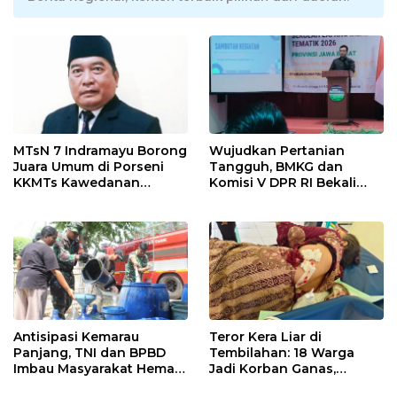
MTsN 7 Indramayu Borong
Wujudkan Pertanian
Juara Umum di Porseni
Tangguh, BMKG dan
KKMTs Kawedanan
Komisi V DPR RI Bekali
Jatibarang 2026
Petani Indramayu Lewat
Sekolah Lapang Iklim
Antisipasi Kemarau
Teror Kera Liar di
Panjang, TNI dan BPBD
Tembilahan: 18 Warga
Imbau Masyarakat Hemat
Jadi Korban Ganas,
Air dan Waspada
Punggung Robek hingga