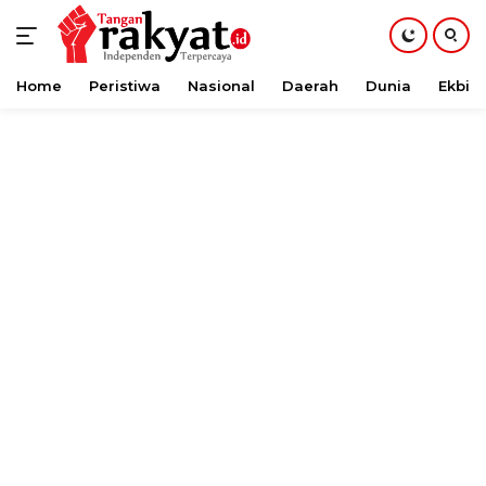
Home
Peristiwa
Nasional
Daerah
Dunia
Ekbis
Langsung
ke
konten