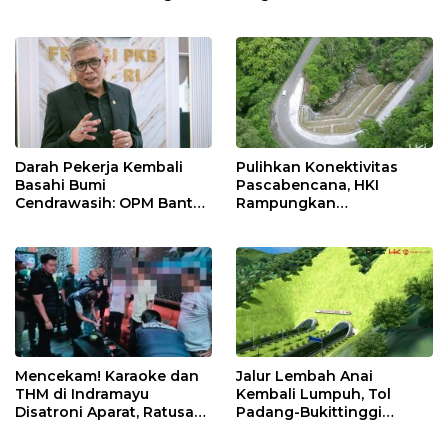
Kilang Balongan Dukung
Masyarakat melalui
Net Zero Emission 2060
Pemeriksaan Kesehatan
Rutin dan Edukasi
Perawatan Gigi
Darah Pekerja Kembali
Pulihkan Konektivitas
Basahi Bumi
Pascabencana, HKI
Cendrawasih: OPM Bantai
Rampungkan
5 Pahlawan Infrastruktur
Penanganan Jalur
di Tolikara!
Lembah Anai dan Malalak
Mencekam! Karaoke dan
Jalur Lembah Anai
THM di Indramayu
Kembali Lumpuh, Tol
Disatroni Aparat, Ratusan
Padang-Bukittinggi
Pengunjung Kocar-Kacir
Didesak Jadi Solusi
Dites Urine!
Strategis