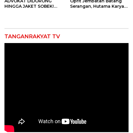
ADVOKAT DIDORONG
Oprit Jembatan Batang
HINGGA JAKET SOBEK!
Serangan, Hutama Karya
Ormas & 150 Advokat Riau
Uji Coba Contraflow di KM
Ngamuk Kepung Polresta
55 Tol Binjai–Langsa
Pekanbaru!
TANGANRAKYAT TV