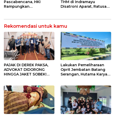
Keselamatan Kerja
Pascabencana, HKI
THM di Indramayu
Rampungkan
Disatroni Aparat, Ratusan
Penanganan Jalur
Pengunjung Kocar-Kacir
Lembah Anai dan Malalak
Dites Urine!
Rekomendasi untuk kamu
PAJAK DI DEREK PAKSA,
Lakukan Pemeliharaan
ADVOKAT DIDORONG
Oprit Jembatan Batang
HINGGA JAKET SOBEK!
Serangan, Hutama Karya
Ormas & 150 Advokat Riau
Uji Coba Contraflow di KM
Ngamuk Kepung Polresta
55 Tol Binjai–Langsa
Pekanbaru!