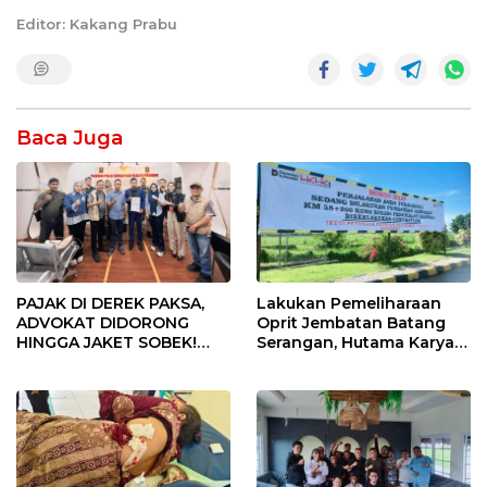
Editor: Kakang Prabu
Baca Juga
PAJAK DI DEREK PAKSA,
Lakukan Pemeliharaan
ADVOKAT DIDORONG
Oprit Jembatan Batang
HINGGA JAKET SOBEK!
Serangan, Hutama Karya
Ormas & 150 Advokat Riau
Uji Coba Contraflow di KM
Ngamuk Kepung Polresta
55 Tol Binjai–Langsa
Pekanbaru!