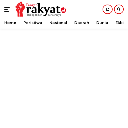
Home
Peristiwa
Nasional
Daerah
Dunia
Ekbis
Langsung
ke
konten