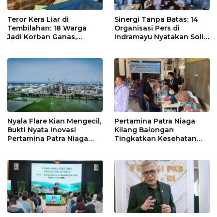
Teror Kera Liar di
Sinergi Tanpa Batas: 14
Tembilahan: 18 Warga
Organisasi Pers di
Jadi Korban Ganas,
Indramayu Nyatakan Solid
Punggung Robek hingga
di Bawah Naungan FKJI
12 Jahitan!
Nyala Flare Kian Mengecil,
Pertamina Patra Niaga
Bukti Nyata Inovasi
Kilang Balongan
Pertamina Patra Niaga
Tingkatkan Kesehatan
Kilang Balongan Dukung
Masyarakat melalui
Net Zero Emission 2060
Pemeriksaan Kesehatan
Rutin dan Edukasi
Perawatan Gigi