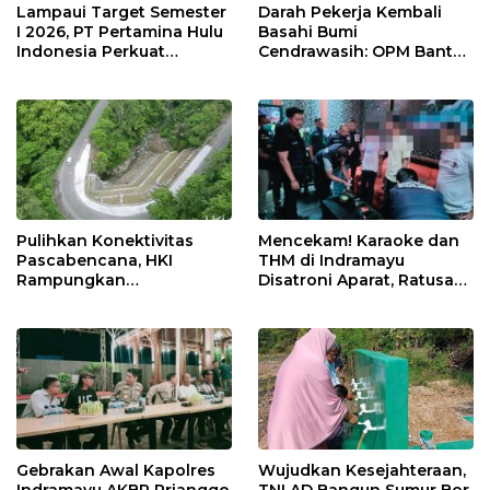
Lampaui Target Semester
Darah Pekerja Kembali
I 2026, PT Pertamina Hulu
Basahi Bumi
Indonesia Perkuat
Cendrawasih: OPM Bantai
Ketahanan Energi
5 Pahlawan Infrastruktur
Nasional Lewat Inovasi &
di Tolikara!
Keselamatan Kerja
Pulihkan Konektivitas
Mencekam! Karaoke dan
Pascabencana, HKI
THM di Indramayu
Rampungkan
Disatroni Aparat, Ratusan
Penanganan Jalur
Pengunjung Kocar-Kacir
Lembah Anai dan Malalak
Dites Urine!
Gebrakan Awal Kapolres
Wujudkan Kesejahteraan,
Indramayu AKBP Prianggo
TNI AD Bangun Sumur Bor