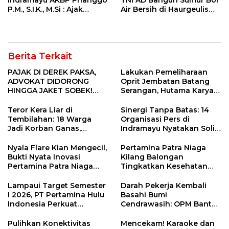
P.M., S.I.K., M.Si : Ajak
Air Bersih di Haurgeulis
Wartawan Ngopi Bareng
Indramayu
dan Analisa Program Kerja
Berita Terkait
PAJAK DI DEREK PAKSA,
Lakukan Pemeliharaan
ADVOKAT DIDORONG
Oprit Jembatan Batang
HINGGA JAKET SOBEK!
Serangan, Hutama Karya
Ormas & 150 Advokat Riau
Uji Coba Contraflow di KM
Ngamuk Kepung Polresta
55 Tol Binjai–Langsa
Teror Kera Liar di
Sinergi Tanpa Batas: 14
Pekanbaru!
Tembilahan: 18 Warga
Organisasi Pers di
Jadi Korban Ganas,
Indramayu Nyatakan Solid
Punggung Robek hingga
di Bawah Naungan FKJI
12 Jahitan!
Nyala Flare Kian Mengecil,
Pertamina Patra Niaga
Bukti Nyata Inovasi
Kilang Balongan
Pertamina Patra Niaga
Tingkatkan Kesehatan
Kilang Balongan Dukung
Masyarakat melalui
Net Zero Emission 2060
Pemeriksaan Kesehatan
Lampaui Target Semester
Darah Pekerja Kembali
Rutin dan Edukasi
I 2026, PT Pertamina Hulu
Basahi Bumi
Perawatan Gigi
Indonesia Perkuat
Cendrawasih: OPM Bantai
Ketahanan Energi
5 Pahlawan Infrastruktur
Nasional Lewat Inovasi &
di Tolikara!
Pulihkan Konektivitas
Mencekam! Karaoke dan