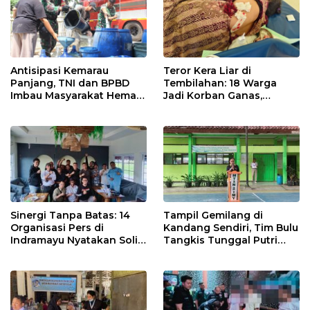
Antisipasi Kemarau
Teror Kera Liar di
Panjang, TNI dan BPBD
Tembilahan: 18 Warga
Imbau Masyarakat Hemat
Jadi Korban Ganas,
Air dan Waspada
Punggung Robek hingga
Kebakaran
12 Jahitan!
Sinergi Tanpa Batas: 14
Tampil Gemilang di
Organisasi Pers di
Kandang Sendiri, Tim Bulu
Indramayu Nyatakan Solid
Tangkis Tunggal Putri
di Bawah Naungan FKJI
MTsN 2 Indramayu Sabet
Juara Porseni KKMTs
Jatibarang 2026