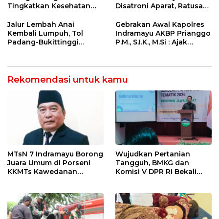
Tingkatkan Kesehatan
Disatroni Aparat, Ratusan
Masyarakat melalui
Pengunjung Kocar-Kacir
Pemeriksaan Kesehatan
Dites Urine!
Jalur Lembah Anai
Gebrakan Awal Kapolres
Rutin dan Edukasi
Kembali Lumpuh, Tol
Indramayu AKBP Prianggo
Perawatan Gigi
Padang-Bukittinggi
P.M., S.I.K., M.Si : Ajak
Didesak Jadi Solusi
Wartawan Ngopi Bareng
Strategis
dan Analisa Program Kerja
Rekomendasi untuk kamu
MTsN 7 Indramayu Borong
Wujudkan Pertanian
Juara Umum di Porseni
Tangguh, BMKG dan
KKMTs Kawedanan
Komisi V DPR RI Bekali
Jatibarang 2026
Petani Indramayu Lewat
Sekolah Lapang Iklim