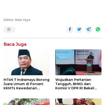
Editor: Nda Yaya
Baca Juga
MTsN 7 Indramayu Borong
Wujudkan Pertanian
Juara Umum di Porseni
Tangguh, BMKG dan
KKMTs Kawedanan
Komisi V DPR RI Bekali
Jatibarang 2026
Petani Indramayu Lewat
Sekolah Lapang Iklim