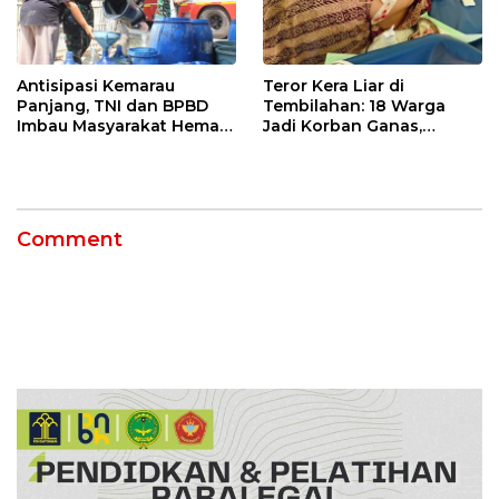
Antisipasi Kemarau
Teror Kera Liar di
Panjang, TNI dan BPBD
Tembilahan: 18 Warga
Imbau Masyarakat Hemat
Jadi Korban Ganas,
Air dan Waspada
Punggung Robek hingga
Kebakaran
12 Jahitan!
Comment