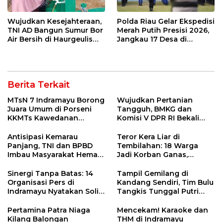
Wujudkan Kesejahteraan,
Polda Riau Gelar Ekspedisi
TNI AD Bangun Sumur Bor
Merah Putih Presisi 2026,
Air Bersih di Haurgeulis
Jangkau 17 Desa di
Indramayu
Wilayah 3T
Berita Terkait
MTsN 7 Indramayu Borong
Wujudkan Pertanian
Juara Umum di Porseni
Tangguh, BMKG dan
KKMTs Kawedanan
Komisi V DPR RI Bekali
Jatibarang 2026
Petani Indramayu Lewat
Sekolah Lapang Iklim
Antisipasi Kemarau
Teror Kera Liar di
Panjang, TNI dan BPBD
Tembilahan: 18 Warga
Imbau Masyarakat Hemat
Jadi Korban Ganas,
Air dan Waspada
Punggung Robek hingga
Kebakaran
12 Jahitan!
Sinergi Tanpa Batas: 14
Tampil Gemilang di
Organisasi Pers di
Kandang Sendiri, Tim Bulu
Indramayu Nyatakan Solid
Tangkis Tunggal Putri
di Bawah Naungan FKJI
MTsN 2 Indramayu Sabet
Juara Porseni KKMTs
Pertamina Patra Niaga
Mencekam! Karaoke dan
Jatibarang 2026
Kilang Balongan
THM di Indramayu