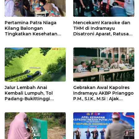
Pertamina Patra Niaga
Mencekam! Karaoke dan
Kilang Balongan
THM di Indramayu
Tingkatkan Kesehatan
Disatroni Aparat, Ratusan
Masyarakat melalui
Pengunjung Kocar-Kacir
Pemeriksaan Kesehatan
Dites Urine!
Rutin dan Edukasi
Perawatan Gigi
Jalur Lembah Anai
Gebrakan Awal Kapolres
Kembali Lumpuh, Tol
Indramayu AKBP Prianggo
Padang-Bukittinggi
P.M., S.I.K., M.Si : Ajak
Didesak Jadi Solusi
Wartawan Ngopi Bareng
Strategis
dan Analisa Program Kerja