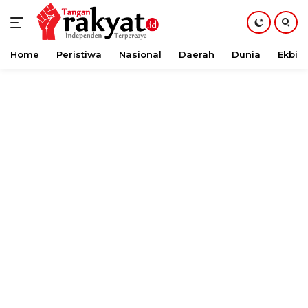
Home
Peristiwa
Nasional
Daerah
Dunia
Ekbis
Langsung
ke
konten