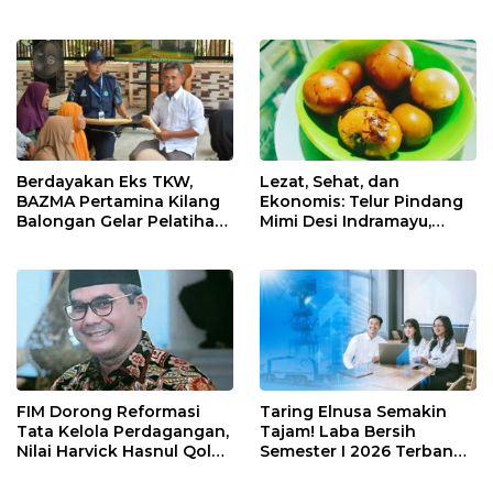
Perkuat Sinergi Utilisasi
Nyaman di Indramayu
Jetty Propylene
Berdayakan Eks TKW,
Lezat, Sehat, dan
BAZMA Pertamina Kilang
Ekonomis: Telur Pindang
Balongan Gelar Pelatihan
Mimi Desi Indramayu,
Tempe Guna Pacu
Kuliner Tradisional Kaya
Ekonomi Desa
Rempah yang Bikin
Rawadalem
Ketagihan!
FIM Dorong Reformasi
Taring Elnusa Semakin
Tata Kelola Perdagangan,
Tajam! Laba Bersih
Nilai Harvick Hasnul Qolbi
Semester I 2026 Terbang
Figur Tepat Pimpin Sektor
29 Persen Berkat Strategi
Riil
Jitu