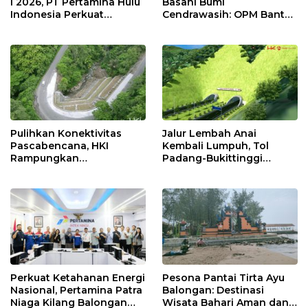
I 2026, PT Pertamina Hulu
Basahi Bumi
Indonesia Perkuat
Cendrawasih: OPM Bantai
Ketahanan Energi
5 Pahlawan Infrastruktur
Nasional Lewat Inovasi &
di Tolikara!
Keselamatan Kerja
Pulihkan Konektivitas
Jalur Lembah Anai
Pascabencana, HKI
Kembali Lumpuh, Tol
Rampungkan
Padang-Bukittinggi
Penanganan Jalur
Didesak Jadi Solusi
Lembah Anai dan Malalak
Strategis
Perkuat Ketahanan Energi
Pesona Pantai Tirta Ayu
Nasional, Pertamina Patra
Balongan: Destinasi
Niaga Kilang Balongan
Wisata Bahari Aman dan