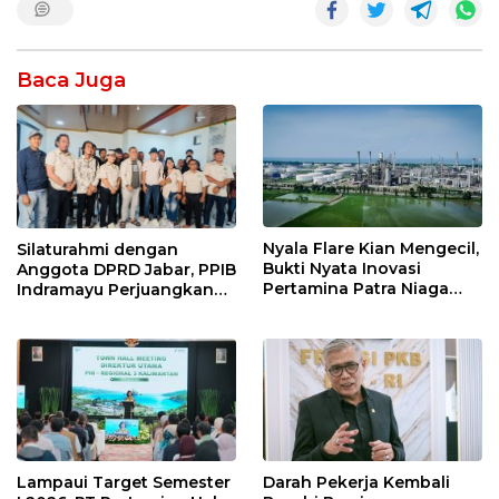
Baca Juga
Nyala Flare Kian Mengecil,
Silaturahmi dengan
Bukti Nyata Inovasi
Anggota DPRD Jabar, PPIB
Pertamina Patra Niaga
Indramayu Perjuangkan
Kilang Balongan Dukung
Nasib Pedagang Sport
Net Zero Emission 2060
Center
Lampaui Target Semester
Darah Pekerja Kembali