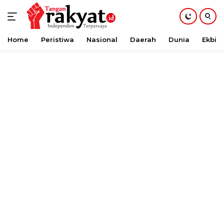
Home
Peristiwa
Nasional
Daerah
Dunia
Ekbis
Langsung
ke
konten