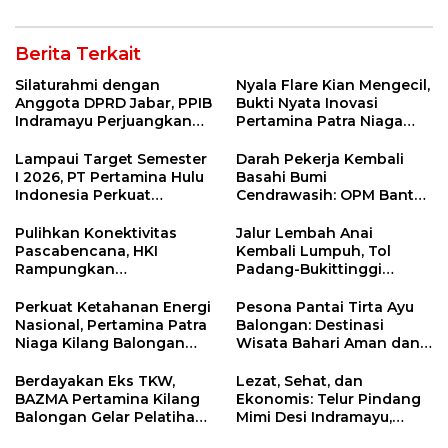
Berita Terkait
Silaturahmi dengan
Nyala Flare Kian Mengecil,
Anggota DPRD Jabar, PPIB
Bukti Nyata Inovasi
Indramayu Perjuangkan
Pertamina Patra Niaga
Nasib Pedagang Sport
Kilang Balongan Dukung
Center
Net Zero Emission 2060
Lampaui Target Semester
Darah Pekerja Kembali
I 2026, PT Pertamina Hulu
Basahi Bumi
Indonesia Perkuat
Cendrawasih: OPM Bantai
Ketahanan Energi
5 Pahlawan Infrastruktur
Nasional Lewat Inovasi &
di Tolikara!
Pulihkan Konektivitas
Jalur Lembah Anai
Keselamatan Kerja
Pascabencana, HKI
Kembali Lumpuh, Tol
Rampungkan
Padang-Bukittinggi
Penanganan Jalur
Didesak Jadi Solusi
Lembah Anai dan Malalak
Strategis
Perkuat Ketahanan Energi
Pesona Pantai Tirta Ayu
Nasional, Pertamina Patra
Balongan: Destinasi
Niaga Kilang Balongan
Wisata Bahari Aman dan
Perkuat Sinergi Utilisasi
Nyaman di Indramayu
Jetty Propylene
Berdayakan Eks TKW,
Lezat, Sehat, dan
BAZMA Pertamina Kilang
Ekonomis: Telur Pindang
Balongan Gelar Pelatihan
Mimi Desi Indramayu,
Tempe Guna Pacu
Kuliner Tradisional Kaya