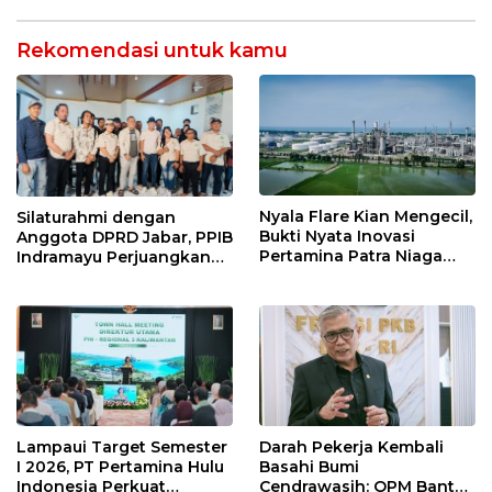
Ekonomi Desa
Rempah yang Bikin
Rawadalem
Ketagihan!
Rekomendasi untuk kamu
Nyala Flare Kian Mengecil,
Silaturahmi dengan
Bukti Nyata Inovasi
Anggota DPRD Jabar, PPIB
Pertamina Patra Niaga
Indramayu Perjuangkan
Kilang Balongan Dukung
Nasib Pedagang Sport
Net Zero Emission 2060
Center
Lampaui Target Semester
Darah Pekerja Kembali
I 2026, PT Pertamina Hulu
Basahi Bumi
Indonesia Perkuat
Cendrawasih: OPM Bantai