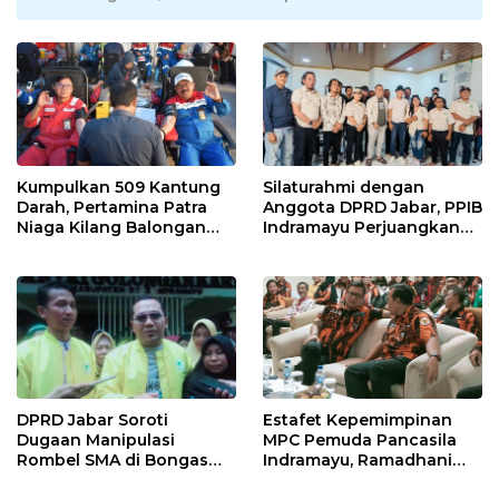
Kumpulkan 509 Kantung
Silaturahmi dengan
Darah, Pertamina Patra
Anggota DPRD Jabar, PPIB
Niaga Kilang Balongan
Indramayu Perjuangkan
Bangun Budaya Sehat dan
Nasib Pedagang Sport
Bantu Sesama
Center
DPRD Jabar Soroti
Estafet Kepemimpinan
Dugaan Manipulasi
MPC Pemuda Pancasila
Rombel SMA di Bongas
Indramayu, Ramadhani
Indramayu, Desak
Sugianto Dipastikan