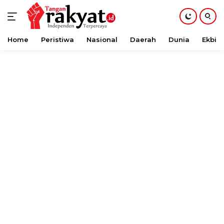
Home
Peristiwa
Nasional
Daerah
Dunia
Ekbis
Langsung
ke
konten