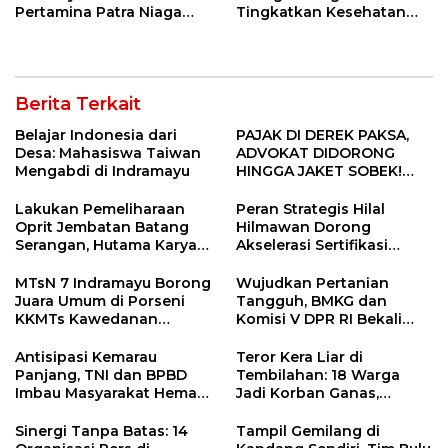
Pertamina Patra Niaga
Tingkatkan Kesehatan
Kilang Balongan Dukung
Masyarakat melalui
Net Zero Emission 2060
Pemeriksaan Kesehatan
Rutin dan Edukasi
Perawatan Gigi
Berita Terkait
Belajar Indonesia dari
PAJAK DI DEREK PAKSA,
Desa: Mahasiswa Taiwan
ADVOKAT DIDORONG
Mengabdi di Indramayu
HINGGA JAKET SOBEK!
Ormas & 150 Advokat Riau
Ngamuk Kepung Polresta
Lakukan Pemeliharaan
Peran Strategis Hilal
Pekanbaru!
Oprit Jembatan Batang
Hilmawan Dorong
Serangan, Hutama Karya
Akselerasi Sertifikasi
Uji Coba Contraflow di KM
Kompetensi untuk
55 Tol Binjai–Langsa
Entaskan Kemiskinan di
MTsN 7 Indramayu Borong
Wujudkan Pertanian
Indramayu
Juara Umum di Porseni
Tangguh, BMKG dan
KKMTs Kawedanan
Komisi V DPR RI Bekali
Jatibarang 2026
Petani Indramayu Lewat
Sekolah Lapang Iklim
Antisipasi Kemarau
Teror Kera Liar di
Panjang, TNI dan BPBD
Tembilahan: 18 Warga
Imbau Masyarakat Hemat
Jadi Korban Ganas,
Air dan Waspada
Punggung Robek hingga
Kebakaran
12 Jahitan!
Sinergi Tanpa Batas: 14
Tampil Gemilang di