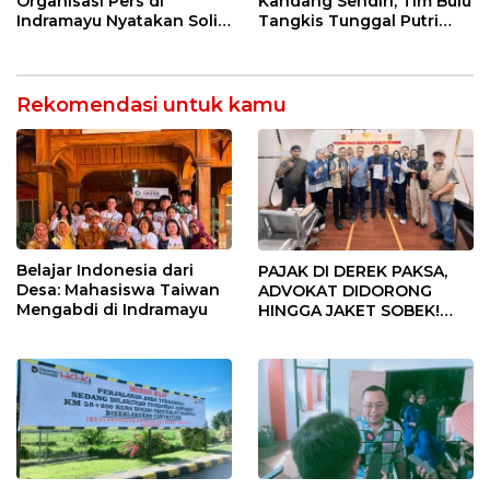
Organisasi Pers di
Kandang Sendiri, Tim Bulu
Indramayu Nyatakan Solid
Tangkis Tunggal Putri
di Bawah Naungan FKJI
MTsN 2 Indramayu Sabet
Juara Porseni KKMTs
Jatibarang 2026
Rekomendasi untuk kamu
Belajar Indonesia dari
PAJAK DI DEREK PAKSA,
Desa: Mahasiswa Taiwan
ADVOKAT DIDORONG
Mengabdi di Indramayu
HINGGA JAKET SOBEK!
Ormas & 150 Advokat Riau
Ngamuk Kepung Polresta
Pekanbaru!