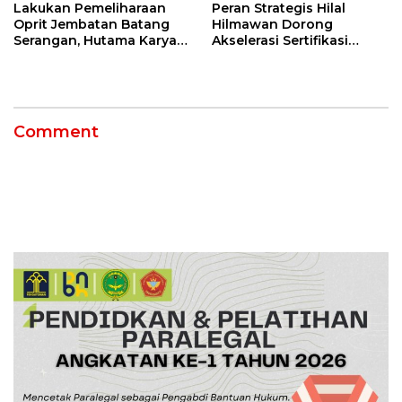
Lakukan Pemeliharaan
Peran Strategis Hilal
Oprit Jembatan Batang
Hilmawan Dorong
Serangan, Hutama Karya
Akselerasi Sertifikasi
Uji Coba Contraflow di KM
Kompetensi untuk
55 Tol Binjai–Langsa
Entaskan Kemiskinan di
Indramayu
Comment