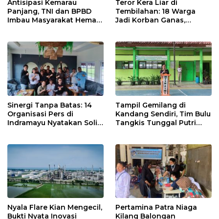
Antisipasi Kemarau
Teror Kera Liar di
Panjang, TNI dan BPBD
Tembilahan: 18 Warga
Imbau Masyarakat Hemat
Jadi Korban Ganas,
Air dan Waspada
Punggung Robek hingga
Kebakaran
12 Jahitan!
Sinergi Tanpa Batas: 14
Tampil Gemilang di
Organisasi Pers di
Kandang Sendiri, Tim Bulu
Indramayu Nyatakan Solid
Tangkis Tunggal Putri
di Bawah Naungan FKJI
MTsN 2 Indramayu Sabet
Juara Porseni KKMTs
Jatibarang 2026
Nyala Flare Kian Mengecil,
Pertamina Patra Niaga
Bukti Nyata Inovasi
Kilang Balongan