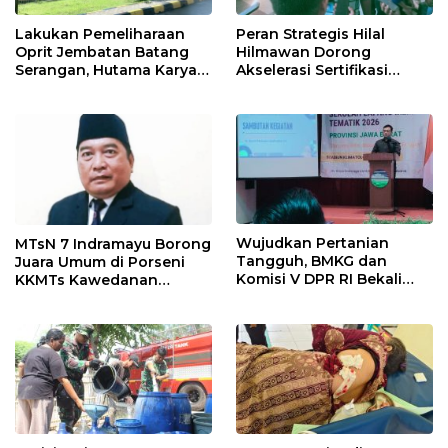
Lakukan Pemeliharaan
Peran Strategis Hilal
Oprit Jembatan Batang
Hilmawan Dorong
Serangan, Hutama Karya
Akselerasi Sertifikasi
Uji Coba Contraflow di KM
Kompetensi untuk
55 Tol Binjai–Langsa
Entaskan Kemiskinan di
Indramayu
Wujudkan Pertanian
MTsN 7 Indramayu Borong
Tangguh, BMKG dan
Juara Umum di Porseni
Komisi V DPR RI Bekali
KKMTs Kawedanan
Petani Indramayu Lewat
Jatibarang 2026
Sekolah Lapang Iklim