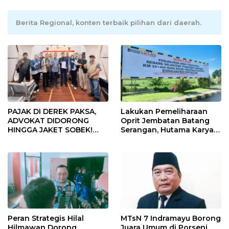
Berita Regional, konten terbaik pilihan dari daerah.
PAJAK DI DEREK PAKSA,
Lakukan Pemeliharaan
ADVOKAT DIDORONG
Oprit Jembatan Batang
HINGGA JAKET SOBEK!
Serangan, Hutama Karya
Ormas & 150 Advokat Riau
Uji Coba Contraflow di KM
Ngamuk Kepung Polresta
55 Tol Binjai–Langsa
Pekanbaru!
Peran Strategis Hilal
MTsN 7 Indramayu Borong
Hilmawan Dorong
Juara Umum di Porseni