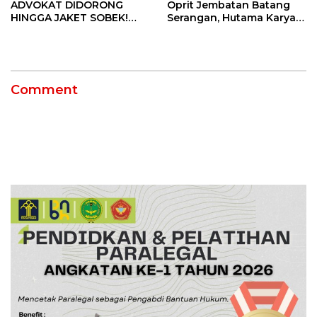
ADVOKAT DIDORONG
Oprit Jembatan Batang
HINGGA JAKET SOBEK!
Serangan, Hutama Karya
Ormas & 150 Advokat Riau
Uji Coba Contraflow di KM
Ngamuk Kepung Polresta
55 Tol Binjai–Langsa
Pekanbaru!
Comment