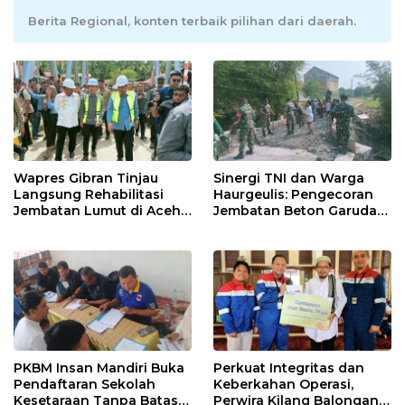
Berita Regional, konten terbaik pilihan dari daerah.
Wapres Gibran Tinjau
Sinergi TNI dan Warga
Langsung Rehabilitasi
Haurgeulis: Pengecoran
Jembatan Lumut di Aceh
Jembatan Beton Garuda
Tengah, Targetkan
di Indramayu Rampung
Konektivitas Pulih Cepat
PKBM Insan Mandiri Buka
Perkuat Integritas dan
Pendaftaran Sekolah
Keberkahan Operasi,
Kesetaraan Tanpa Batas
Perwira Kilang Balongan