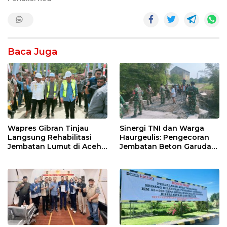
Baca Juga
Wapres Gibran Tinjau
Sinergi TNI dan Warga
Langsung Rehabilitasi
Haurgeulis: Pengecoran
Jembatan Lumut di Aceh
Jembatan Beton Garuda
Tengah, Targetkan
di Indramayu Rampung
Konektivitas Pulih Cepat