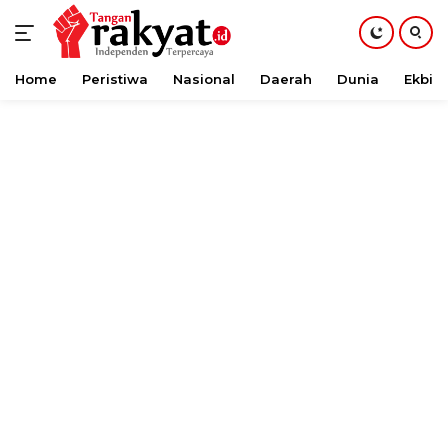
Home
Peristiwa
Nasional
Daerah
Dunia
Ekbis
Langsung
ke
konten