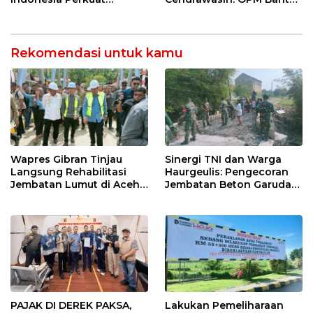
Ketahanan Energi
5 Pahlawan Infrastruktur
Nasional Lewat Inovasi &
di Tolikara!
Keselamatan Kerja
Rekomendasi untuk kamu
Wapres Gibran Tinjau
Sinergi TNI dan Warga
Langsung Rehabilitasi
Haurgeulis: Pengecoran
Jembatan Lumut di Aceh
Jembatan Beton Garuda
Tengah, Targetkan
di Indramayu Rampung
Konektivitas Pulih Cepat
PAJAK DI DEREK PAKSA,
Lakukan Pemeliharaan