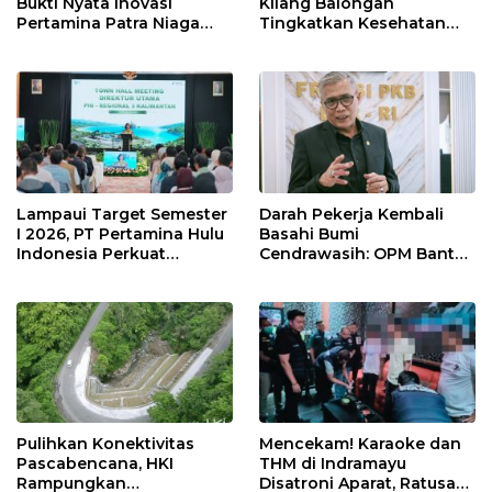
Bukti Nyata Inovasi
Kilang Balongan
Pertamina Patra Niaga
Tingkatkan Kesehatan
Kilang Balongan Dukung
Masyarakat melalui
Net Zero Emission 2060
Pemeriksaan Kesehatan
Rutin dan Edukasi
Perawatan Gigi
Lampaui Target Semester
Darah Pekerja Kembali
I 2026, PT Pertamina Hulu
Basahi Bumi
Indonesia Perkuat
Cendrawasih: OPM Bantai
Ketahanan Energi
5 Pahlawan Infrastruktur
Nasional Lewat Inovasi &
di Tolikara!
Keselamatan Kerja
Pulihkan Konektivitas
Mencekam! Karaoke dan
Pascabencana, HKI
THM di Indramayu
Rampungkan
Disatroni Aparat, Ratusan