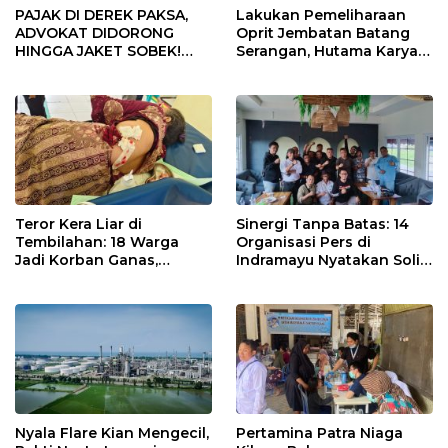
PAJAK DI DEREK PAKSA,
Lakukan Pemeliharaan
ADVOKAT DIDORONG
Oprit Jembatan Batang
HINGGA JAKET SOBEK!
Serangan, Hutama Karya
Ormas & 150 Advokat Riau
Uji Coba Contraflow di KM
Ngamuk Kepung Polresta
55 Tol Binjai–Langsa
Pekanbaru!
Teror Kera Liar di
Sinergi Tanpa Batas: 14
Tembilahan: 18 Warga
Organisasi Pers di
Jadi Korban Ganas,
Indramayu Nyatakan Solid
Punggung Robek hingga
di Bawah Naungan FKJI
12 Jahitan!
Nyala Flare Kian Mengecil,
Pertamina Patra Niaga