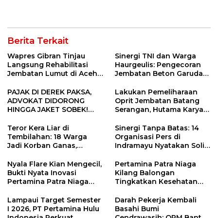
Penanganan Jalur
Pengunjung Kocar-Kacir
Lembah Anai dan Malalak
Dites Urine!
Berita Terkait
Wapres Gibran Tinjau
Sinergi TNI dan Warga
Langsung Rehabilitasi
Haurgeulis: Pengecoran
Jembatan Lumut di Aceh
Jembatan Beton Garuda
Tengah, Targetkan
di Indramayu Rampung
Konektivitas Pulih Cepat
PAJAK DI DEREK PAKSA,
Lakukan Pemeliharaan
ADVOKAT DIDORONG
Oprit Jembatan Batang
HINGGA JAKET SOBEK!
Serangan, Hutama Karya
Ormas & 150 Advokat Riau
Uji Coba Contraflow di KM
Ngamuk Kepung Polresta
55 Tol Binjai–Langsa
Teror Kera Liar di
Sinergi Tanpa Batas: 14
Pekanbaru!
Tembilahan: 18 Warga
Organisasi Pers di
Jadi Korban Ganas,
Indramayu Nyatakan Solid
Punggung Robek hingga
di Bawah Naungan FKJI
12 Jahitan!
Nyala Flare Kian Mengecil,
Pertamina Patra Niaga
Bukti Nyata Inovasi
Kilang Balongan
Pertamina Patra Niaga
Tingkatkan Kesehatan
Kilang Balongan Dukung
Masyarakat melalui
Net Zero Emission 2060
Pemeriksaan Kesehatan
Lampaui Target Semester
Darah Pekerja Kembali
Rutin dan Edukasi
I 2026, PT Pertamina Hulu
Basahi Bumi
Perawatan Gigi
Indonesia Perkuat
Cendrawasih: OPM Bantai