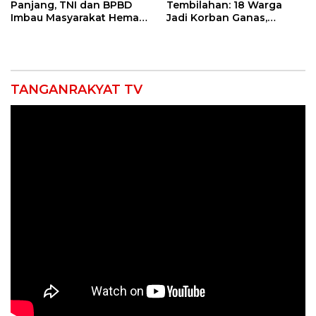
Panjang, TNI dan BPBD
Tembilahan: 18 Warga
Imbau Masyarakat Hemat
Jadi Korban Ganas,
Air dan Waspada
Punggung Robek hingga
Kebakaran
12 Jahitan!
TANGANRAKYAT TV