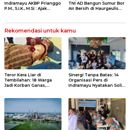
Indramayu AKBP Prianggo
TNI AD Bangun Sumur Bor
P.M., S.I.K., M.Si : Ajak
Air Bersih di Haurgeulis
Wartawan Ngopi Bareng
Indramayu
dan Analisa Program Kerja
Rekomendasi untuk kamu
Sinergi Tanpa Batas: 14
Teror Kera Liar di
Organisasi Pers di
Tembilahan: 18 Warga
Indramayu Nyatakan Solid
Jadi Korban Ganas,
di Bawah Naungan FKJI
Punggung Robek hingga
12 Jahitan!