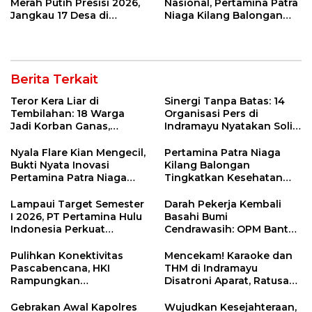
Merah Putih Presisi 2026,
Nasional, Pertamina Patra
Jangkau 17 Desa di
Niaga Kilang Balongan
Wilayah 3T
Perkuat Sinergi Utilisasi
Jetty Propylene
Berita Terkait
Teror Kera Liar di
Sinergi Tanpa Batas: 14
Tembilahan: 18 Warga
Organisasi Pers di
Jadi Korban Ganas,
Indramayu Nyatakan Solid
Punggung Robek hingga
di Bawah Naungan FKJI
12 Jahitan!
Nyala Flare Kian Mengecil,
Pertamina Patra Niaga
Bukti Nyata Inovasi
Kilang Balongan
Pertamina Patra Niaga
Tingkatkan Kesehatan
Kilang Balongan Dukung
Masyarakat melalui
Net Zero Emission 2060
Pemeriksaan Kesehatan
Lampaui Target Semester
Darah Pekerja Kembali
Rutin dan Edukasi
I 2026, PT Pertamina Hulu
Basahi Bumi
Perawatan Gigi
Indonesia Perkuat
Cendrawasih: OPM Bantai
Ketahanan Energi
5 Pahlawan Infrastruktur
Nasional Lewat Inovasi &
di Tolikara!
Pulihkan Konektivitas
Mencekam! Karaoke dan
Keselamatan Kerja
Pascabencana, HKI
THM di Indramayu
Rampungkan
Disatroni Aparat, Ratusan
Penanganan Jalur
Pengunjung Kocar-Kacir
Lembah Anai dan Malalak
Dites Urine!
Gebrakan Awal Kapolres
Wujudkan Kesejahteraan,