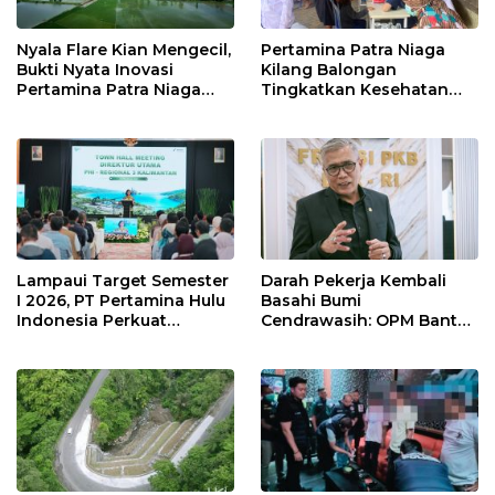
Nyala Flare Kian Mengecil,
Pertamina Patra Niaga
Bukti Nyata Inovasi
Kilang Balongan
Pertamina Patra Niaga
Tingkatkan Kesehatan
Kilang Balongan Dukung
Masyarakat melalui
Net Zero Emission 2060
Pemeriksaan Kesehatan
Rutin dan Edukasi
Perawatan Gigi
Lampaui Target Semester
Darah Pekerja Kembali
I 2026, PT Pertamina Hulu
Basahi Bumi
Indonesia Perkuat
Cendrawasih: OPM Bantai
Ketahanan Energi
5 Pahlawan Infrastruktur
Nasional Lewat Inovasi &
di Tolikara!
Keselamatan Kerja