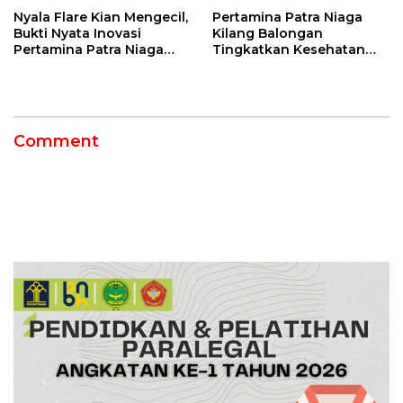
Nyala Flare Kian Mengecil,
Pertamina Patra Niaga
Bukti Nyata Inovasi
Kilang Balongan
Pertamina Patra Niaga
Tingkatkan Kesehatan
Kilang Balongan Dukung
Masyarakat melalui
Net Zero Emission 2060
Pemeriksaan Kesehatan
Rutin dan Edukasi
Perawatan Gigi
Comment