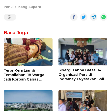
Penulis: Kang Supardi
Baca Juga
Sinergi Tanpa Batas: 14
Teror Kera Liar di
Organisasi Pers di
Tembilahan: 18 Warga
Indramayu Nyatakan Solid
Jadi Korban Ganas,
di Bawah Naungan FKJI
Punggung Robek hingga
12 Jahitan!