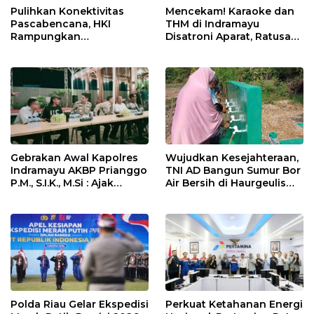
Pulihkan Konektivitas
Mencekam! Karaoke dan
Pascabencana, HKI
THM di Indramayu
Rampungkan
Disatroni Aparat, Ratusan
Penanganan Jalur
Pengunjung Kocar-Kacir
Lembah Anai dan Malalak
Dites Urine!
Gebrakan Awal Kapolres
Wujudkan Kesejahteraan,
Indramayu AKBP Prianggo
TNI AD Bangun Sumur Bor
P.M., S.I.K., M.Si : Ajak
Air Bersih di Haurgeulis
Wartawan Ngopi Bareng
Indramayu
dan Analisa Program Kerja
Polda Riau Gelar Ekspedisi
Perkuat Ketahanan Energi