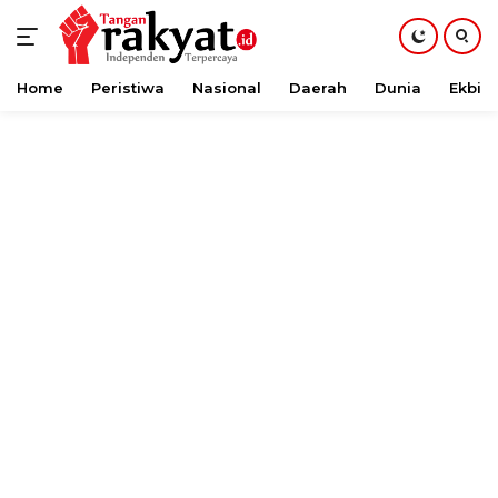
Home
Peristiwa
Nasional
Daerah
Dunia
Ekbis
Langsung
ke
konten