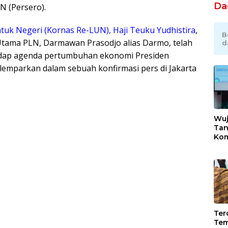
Da
LN (Persero).
ntuk Negeri (Kornas Re-LUN), Haji Teuku Yudhistira
,
B
Utama PLN, Darmawan Prasodjo alias Darmo, telah
d
adap agenda pertumbuhan ekonomi Presiden
lemparkan dalam sebuah konfirmasi pers di Jakarta
Wuj
Tan
Kom
Bek
Ind
Sek
Ikli
Tero
Tem