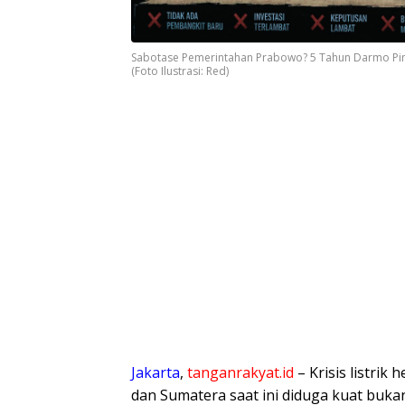
Sabotase Pemerintahan Prabowo? 5 Tahun Darmo Pimp
(Foto Ilustrasi: Red)
Jakarta
,
tanganrakyat.id
– Krisis listri
dan Sumatera saat ini diduga kuat buka