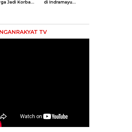
ga Jadi Korban
di Indramayu
as, Punggung
Nyatakan Solid di
ek hingga 12
Bawah Naungan
itan!
FKJI
NGANRAKYAT TV