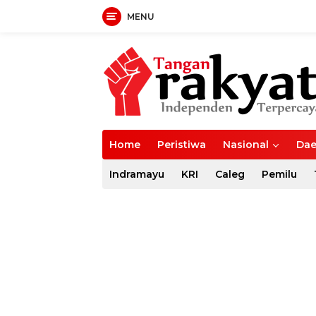
MENU
Langsung
ke
konten
Home
Peristiwa
Nasional
Dae
Indramayu
KRI
Caleg
Pemilu