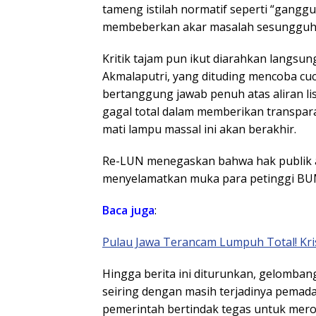
tameng istilah normatif seperti “gangg
membeberkan akar masalah sesungguhn
​Kritik tajam pun ikut diarahkan langsu
Akmalaputri, yang dituding mencoba cuci
bertanggung jawab penuh atas aliran li
gagal total dalam memberikan transpara
mati lampu massal ini akan berakhir.
Re-LUN menegaskan bahwa hak publik ata
menyelamatkan muka para petinggi BU
Baca juga
:
Pulau Jawa Terancam Lumpuh Total! Kri
​Hingga berita ini diturunkan, gelomba
seiring dengan masih terjadinya pemadam
pemerintah bertindak tegas untuk meromb