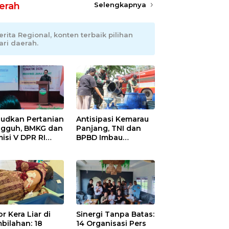
erah
Selengkapnya
erita Regional, konten terbaik pilihan
ari daerah.
udkan Pertanian
Antisipasi Kemarau
gguh, BMKG dan
Panjang, TNI dan
isi V DPR RI
BPBD Imbau
ali Petani
Masyarakat Hemat
ramayu Lewat
Air dan Waspada
olah Lapang
Kebakaran
m
r Kera Liar di
Sinergi Tanpa Batas:
bilahan: 18
14 Organisasi Pers