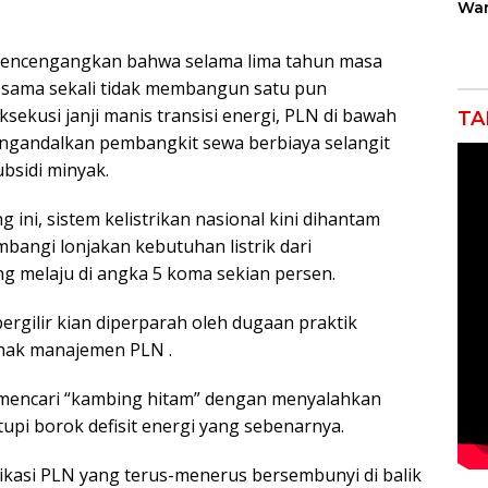
War
Gan
Rob
 mencengangkan bahwa selama lima tahun masa
Jah
sama sekali tidak membangun satu pun
ksekusi janji manis transisi energi, PLN di bawah
TA
ngandalkan pembangkit sewa berbiaya selangit
bsidi minyak.
 ini, sistem kelistrikan nasional kini dihantam
mbangi lonjakan kebutuhan listrik dari
 melaju di angka 5 koma sekian persen.
ergilir kian diperparah oleh dugaan praktik
ihak manajemen PLN .
 mencari “kambing hitam” dengan menyalahkan
pi borok defisit energi yang sebenarnya.
kasi PLN yang terus-menerus bersembunyi di balik