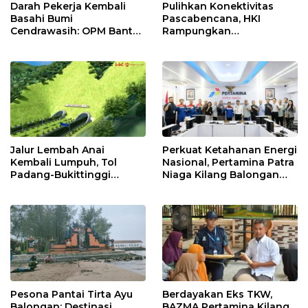
Darah Pekerja Kembali
Pulihkan Konektivitas
Basahi Bumi
Pascabencana, HKI
Cendrawasih: OPM Bantai
Rampungkan
5 Pahlawan Infrastruktur
Penanganan Jalur
di Tolikara!
Lembah Anai dan Malalak
Jalur Lembah Anai
Perkuat Ketahanan Energi
Kembali Lumpuh, Tol
Nasional, Pertamina Patra
Padang-Bukittinggi
Niaga Kilang Balongan
Didesak Jadi Solusi
Perkuat Sinergi Utilisasi
Strategis
Jetty Propylene
Pesona Pantai Tirta Ayu
Berdayakan Eks TKW,
Balongan: Destinasi
BAZMA Pertamina Kilang