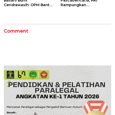
Basahi Bumi
Pascabencana, HKI
Cendrawasih: OPM Bantai
Rampungkan
5 Pahlawan Infrastruktur
Penanganan Jalur
di Tolikara!
Lembah Anai dan Malalak
Comment