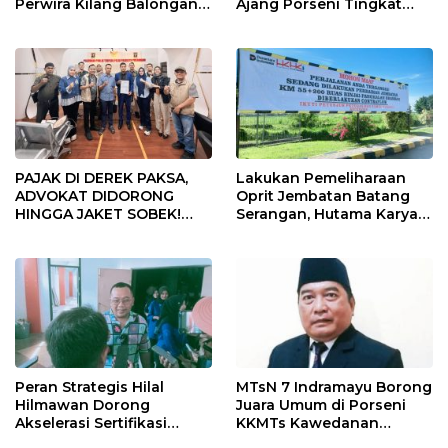
Perwira Kilang Balongan
Ajang Porseni Tingkat
Gelar Doa Bersama
Provinsi 2026
PAJAK DI DEREK PAKSA,
Lakukan Pemeliharaan
ADVOKAT DIDORONG
Oprit Jembatan Batang
HINGGA JAKET SOBEK!
Serangan, Hutama Karya
Ormas & 150 Advokat Riau
Uji Coba Contraflow di KM
Ngamuk Kepung Polresta
55 Tol Binjai–Langsa
Pekanbaru!
Peran Strategis Hilal
MTsN 7 Indramayu Borong
Hilmawan Dorong
Juara Umum di Porseni
Akselerasi Sertifikasi
KKMTs Kawedanan
Kompetensi untuk
Jatibarang 2026