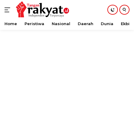
Home
Peristiwa
Nasional
Daerah
Dunia
Ekbis
Langsung
ke
konten