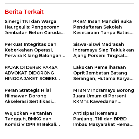
Berita Terkait
Sinergi TNI dan Warga
PKBM Insan Mandiri Buka
Haurgeulis: Pengecoran
Pendaftaran Sekolah
Jembatan Beton Garuda
Kesetaraan Tanpa Batas
di Indramayu Rampung
Usia
Perkuat Integritas dan
Siswa-Siswi Madrasah
Keberkahan Operasi,
Indramayu Siap Taklukkan
Perwira Kilang Balongan
Ajang Porseni Tingkat
Gelar Doa Bersama
Provinsi 2026
PAJAK DI DEREK PAKSA,
Lakukan Pemeliharaan
ADVOKAT DIDORONG
Oprit Jembatan Batang
HINGGA JAKET SOBEK!
Serangan, Hutama Karya
Ormas & 150 Advokat Riau
Uji Coba Contraflow di KM
Ngamuk Kepung Polresta
55 Tol Binjai–Langsa
Peran Strategis Hilal
MTsN 7 Indramayu Borong
Pekanbaru!
Hilmawan Dorong
Juara Umum di Porseni
Akselerasi Sertifikasi
KKMTs Kawedanan
Kompetensi untuk
Jatibarang 2026
Entaskan Kemiskinan di
Wujudkan Pertanian
Antisipasi Kemarau
Indramayu
Tangguh, BMKG dan
Panjang, TNI dan BPBD
Komisi V DPR RI Bekali
Imbau Masyarakat Hemat
Petani Indramayu Lewat
Air dan Waspada
Sekolah Lapang Iklim
Kebakaran