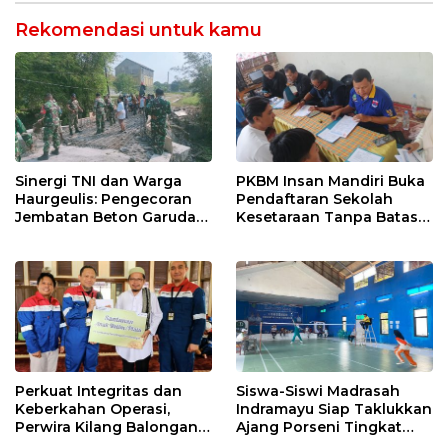
Rekomendasi untuk kamu
Sinergi TNI dan Warga
PKBM Insan Mandiri Buka
Haurgeulis: Pengecoran
Pendaftaran Sekolah
Jembatan Beton Garuda
Kesetaraan Tanpa Batas
di Indramayu Rampung
Usia
Perkuat Integritas dan
Siswa-Siswi Madrasah
Keberkahan Operasi,
Indramayu Siap Taklukkan
Perwira Kilang Balongan
Ajang Porseni Tingkat
Gelar Doa Bersama
Provinsi 2026