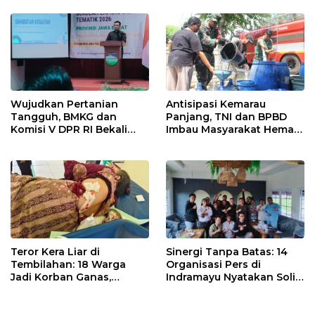
Entaskan Kemiskinan di
Indramayu
Wujudkan Pertanian
Antisipasi Kemarau
Tangguh, BMKG dan
Panjang, TNI dan BPBD
Komisi V DPR RI Bekali
Imbau Masyarakat Hemat
Petani Indramayu Lewat
Air dan Waspada
Sekolah Lapang Iklim
Kebakaran
Teror Kera Liar di
Sinergi Tanpa Batas: 14
Tembilahan: 18 Warga
Organisasi Pers di
Jadi Korban Ganas,
Indramayu Nyatakan Solid
Punggung Robek hingga
di Bawah Naungan FKJI
12 Jahitan!