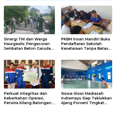
Sinergi TNI dan Warga
PKBM Insan Mandiri Buka
Haurgeulis: Pengecoran
Pendaftaran Sekolah
Jembatan Beton Garuda
Kesetaraan Tanpa Batas
di Indramayu Rampung
Usia
Perkuat Integritas dan
Siswa-Siswi Madrasah
Keberkahan Operasi,
Indramayu Siap Taklukkan
Perwira Kilang Balongan
Ajang Porseni Tingkat
Gelar Doa Bersama
Provinsi 2026