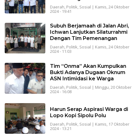
Daerah
,
Politik
,
Sosial
|
Kamis, 24 Oktober
2024 - 19:41
Subuh Berjamaah di Jalan Abri,
Ichwan Lanjutkan Silaturrahmi
Dengan Tim Pemenangan
Daerah
,
Politik
,
Sosial
|
Kamis, 24 Oktober
2024 - 11:03
Tim “Onma” Akan Kumpulkan
Bukti Adanya Dugaan Oknum
ASN Intimidasi ke Warga
Daerah
,
Politik
,
Sosial
|
Minggu, 20 Oktober
2024 - 16:08
Harun Serap Aspirasi Warga di
Lopo Kopi Sipolu Polu
Daerah
,
Politik
,
Sosial
|
Kamis, 17 Oktober
2024 - 13:21