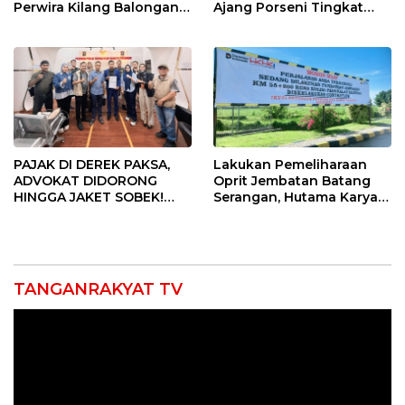
Perwira Kilang Balongan
Ajang Porseni Tingkat
Gelar Doa Bersama
Provinsi 2026
PAJAK DI DEREK PAKSA,
Lakukan Pemeliharaan
ADVOKAT DIDORONG
Oprit Jembatan Batang
HINGGA JAKET SOBEK!
Serangan, Hutama Karya
Ormas & 150 Advokat Riau
Uji Coba Contraflow di KM
Ngamuk Kepung Polresta
55 Tol Binjai–Langsa
Pekanbaru!
TANGANRAKYAT TV