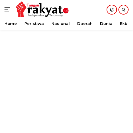
Home
Peristiwa
Nasional
Daerah
Dunia
Ekbis
Langsung
ke
konten