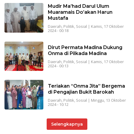
Mudir Ma’had Darul Ulum
Muaramais Do’akan Harun
Mustafa
Daerah
,
Politik
,
Sosial
|
Kamis, 17 Oktober
2024 - 00:18
Dirut Permata Madina Dukung
Onma di Pilkada Madina
Daerah
,
Politik
,
Sosial
|
Kamis, 17 Oktober
2024 - 00:13
Teriakan “Onma Jita” Bergema
di Pengajian Bukit Barokah
Daerah
,
Politik
,
Sosial
|
Minggu, 13 Oktober
2024 - 10:12
Selengkapnya