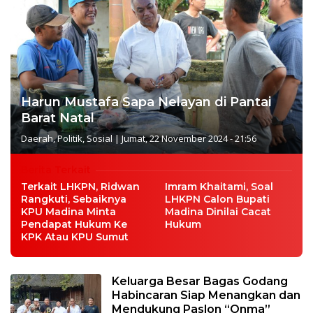
Harun Mustafa Sapa Nelayan di Pantai
Barat Natal
Daerah
,
Politik
,
Sosial
|
Jumat, 22 November 2024 - 21:56
Berita Terkait
Terkait LHKPN, Ridwan
Imram Khaitami, Soal
Rangkuti, Sebaiknya
LHKPN Calon Bupati
KPU Madina Minta
Madina Dinilai Cacat
Pendapat Hukum Ke
Hukum
KPK Atau KPU Sumut
Keluarga Besar Bagas Godang
Habincaran Siap Menangkan dan
Mendukung Paslon “Onma”