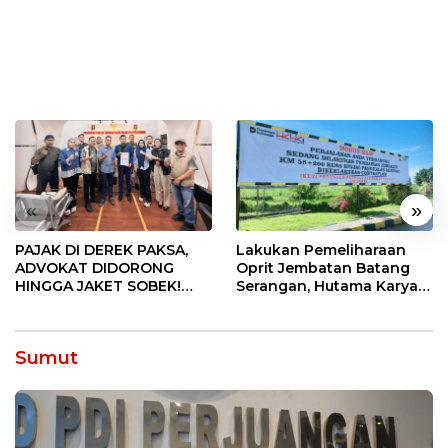
«
»
PAJAK DI DEREK PAKSA,
Lakukan Pemeliharaan
ADVOKAT DIDORONG
Oprit Jembatan Batang
HINGGA JAKET SOBEK!
Serangan, Hutama Karya
Ormas & 150 Advokat Riau
Uji Coba Contraflow di KM
Ngamuk Kepung Polresta
55 Tol Binjai–Langsa
Pekanbaru!
Sumut