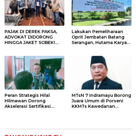
PAJAK DI DEREK PAKSA,
Lakukan Pemeliharaan
ADVOKAT DIDORONG
Oprit Jembatan Batang
HINGGA JAKET SOBEK!
Serangan, Hutama Karya
Ormas & 150 Advokat Riau
Uji Coba Contraflow di KM
Ngamuk Kepung Polresta
55 Tol Binjai–Langsa
Pekanbaru!
Peran Strategis Hilal
MTsN 7 Indramayu Borong
Hilmawan Dorong
Juara Umum di Porseni
Akselerasi Sertifikasi
KKMTs Kawedanan
Kompetensi untuk
Jatibarang 2026
Entaskan Kemiskinan di
Indramayu