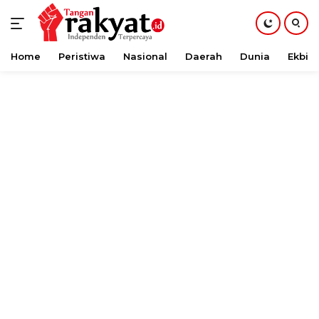
Home
Peristiwa
Nasional
Daerah
Dunia
Ekbis
Langsung
ke
konten