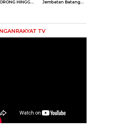
DORONG HINGGA
Jembatan Batang
ET SOBEK!
Serangan, Hutama
as & 150
Karya Uji Coba
okat Riau
Contraflow di KM 55
amuk Kepung
Tol Binjai–Langsa
resta Pekanbaru!
NGANRAKYAT TV