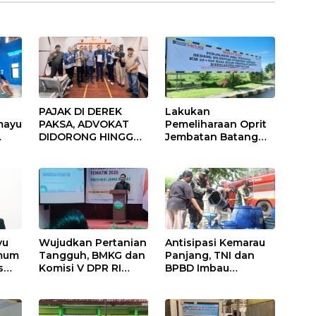
PAJAK DI DEREK
Lakukan
mayu
PAKSA, ADVOKAT
Pemeliharaan Oprit
DIDORONG HINGGA
Jembatan Batang
JAKET SOBEK!
Serangan, Hutama
Ormas & 150
Karya Uji Coba
Advokat Riau
Contraflow di KM 55
Ngamuk Kepung
Tol Binjai–Langsa
Polresta Pekanbaru!
yu
Wujudkan Pertanian
Antisipasi Kemarau
Umum
Tangguh, BMKG dan
Panjang, TNI dan
s
Komisi V DPR RI
BPBD Imbau
Bekali Petani
Masyarakat Hemat
Indramayu Lewat
Air dan Waspada
Sekolah Lapang
Kebakaran