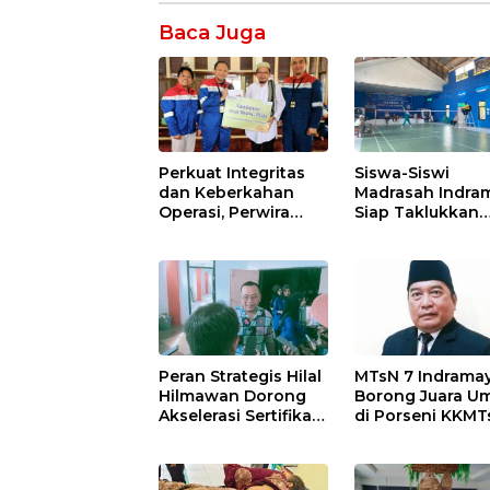
Baca Juga
Perkuat Integritas
Siswa-Siswi
dan Keberkahan
Madrasah Indra
Operasi, Perwira
Siap Taklukkan
Kilang Balongan
Ajang Porseni
Gelar Doa Bersama
Tingkat Provinsi
2026
Peran Strategis Hilal
MTsN 7 Indrama
Hilmawan Dorong
Borong Juara 
Akselerasi Sertifikasi
di Porseni KKMT
Kompetensi untuk
Kawedanan
Entaskan
Jatibarang 2026
Kemiskinan di