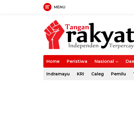
MENU
Langsung
ke
konten
Home
Peristiwa
Nasional
Dae
Indramayu
KRI
Caleg
Pemilu