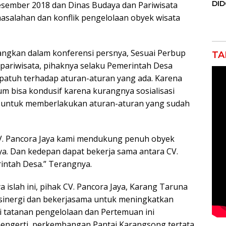
DI
sember 2018 dan Dinas Budaya dan Pariwisata
JAK
asalahan dan konflik pengelolaan obyek wisata
Orm
Adv
Ng
Pol
ngkan dalam konferensi persnya, Sesuai Perbup
TA
pariwisata, pihaknya selaku Pemerintah Desa
 patuh terhadap aturan-aturan yang ada. Karena
um bisa kondusif karena kurangnya sosialisasi
 untuk memberlakukan aturan-aturan yang sudah
V. Pancora Jaya kami mendukung penuh obyek
aya. Dan kedepan dapat bekerja sama antara CV.
intah Desa.” Terangnya.
islah ini, pihak CV. Pancora Jaya, Karang Taruna
sinergi dan bekerjasama untuk meningkatkan
gi tatanan pengelolaan dan Pertemuan ini
ngerti, perkembangan Pantai Karangsong tertata