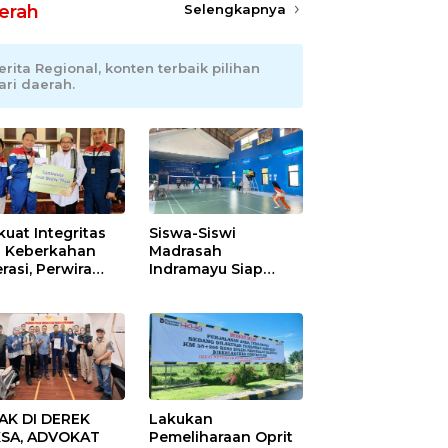
erah
Selengkapnya
erita Regional, konten terbaik pilihan
ari daerah.
kuat Integritas
Siswa-Siswi
 Keberkahan
Madrasah
rasi, Perwira
Indramayu Siap
ang Balongan
Taklukkan Ajang
ar Doa Bersama
Porseni Tingkat
Provinsi 2026
AK DI DEREK
Lakukan
SA, ADVOKAT
Pemeliharaan Oprit