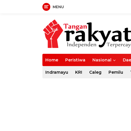
MENU
Langsung
ke
konten
Home
Peristiwa
Nasional
Dae
Indramayu
KRI
Caleg
Pemilu