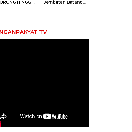
DORONG HINGGA
Jembatan Batang
ET SOBEK!
Serangan, Hutama
as & 150
Karya Uji Coba
okat Riau
Contraflow di KM 55
amuk Kepung
Tol Binjai–Langsa
resta Pekanbaru!
NGANRAKYAT TV