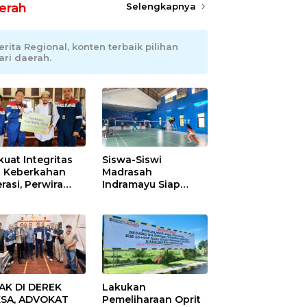
erah
Selengkapnya
erita Regional, konten terbaik pilihan
ari daerah.
kuat Integritas
Siswa-Siswi
 Keberkahan
Madrasah
rasi, Perwira
Indramayu Siap
ang Balongan
Taklukkan Ajang
ar Doa Bersama
Porseni Tingkat
Provinsi 2026
AK DI DEREK
Lakukan
SA, ADVOKAT
Pemeliharaan Oprit