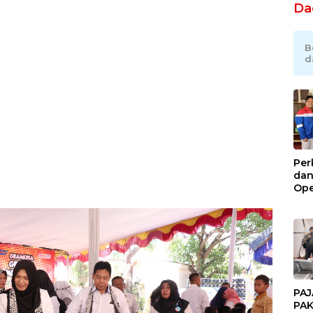
Da
B
d
Per
dan
Ope
Kil
Gel
PAJ
PAK