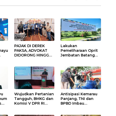
PAJAK DI DEREK
Lakukan
mayu
PAKSA, ADVOKAT
Pemeliharaan Oprit
DIDORONG HINGGA
Jembatan Batang
JAKET SOBEK!
Serangan, Hutama
Ormas & 150
Karya Uji Coba
Advokat Riau
Contraflow di KM 55
Ngamuk Kepung
Tol Binjai–Langsa
Polresta Pekanbaru!
yu
Wujudkan Pertanian
Antisipasi Kemarau
Umum
Tangguh, BMKG dan
Panjang, TNI dan
s
Komisi V DPR RI
BPBD Imbau
Bekali Petani
Masyarakat Hemat
Indramayu Lewat
Air dan Waspada