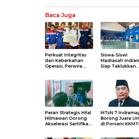
Baca Juga
Perkuat Integritas
Siswa-Siswi
dan Keberkahan
Madrasah Indra
Operasi, Perwira
Siap Taklukkan
Kilang Balongan
Ajang Porseni
Gelar Doa Bersama
Tingkat Provinsi
2026
Peran Strategis Hilal
MTsN 7 Indrama
Hilmawan Dorong
Borong Juara 
Akselerasi Sertifikasi
di Porseni KKMT
Kompetensi untuk
Kawedanan
Entaskan
Jatibarang 2026