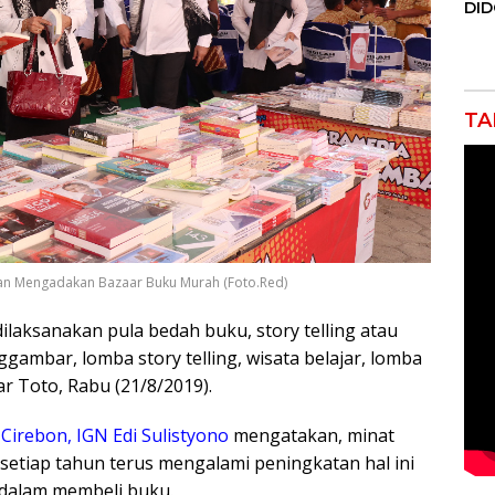
DI
JAK
Orm
Adv
Ng
Pol
TA
an Mengadakan Bazaar Buku Murah (Foto.Red)
dilaksanakan pula bedah buku, story telling atau
gambar, lomba story telling, wisata belajar, lomba
r Toto, Rabu (21/8/2019).
irebon, IGN Edi Sulistyono
mengatakan, minat
etiap tahun terus mengalami peningkatan hal ini
t dalam membeli buku.