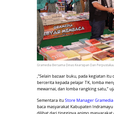
Gramedia Bersama Dinas Kearsipan Dan Perpustaka
,”S
elain bazaar buku, pada kegiatan itu 
bercerita kepada pelajar TK, lomba meng
mewarnai, dan lomba rangking satu,” uja
Sementara itu
Store Manager Gramedia C
baca masyarakat Kabupaten Indramayu s
dilihat dari tingginya animo masyaraka