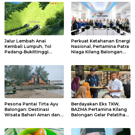
Jalur Lembah Anai
Perkuat Ketahanan Energi
Kembali Lumpuh, Tol
Nasional, Pertamina Patra
Padang-Bukittinggi
Niaga Kilang Balongan
Didesak Jadi Solusi
Perkuat Sinergi Utilisasi
Strategis
Jetty Propylene
Pesona Pantai Tirta Ayu
Berdayakan Eks TKW,
Balongan: Destinasi
BAZMA Pertamina Kilang
Wisata Bahari Aman dan
Balongan Gelar Pelatihan
Nyaman di Indramayu
Tempe Guna Pacu
Ekonomi Desa
Rawadalem