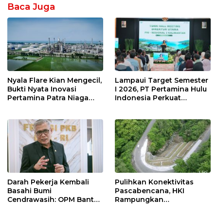
Baca Juga
Nyala Flare Kian Mengecil,
Lampaui Target Semester
Bukti Nyata Inovasi
I 2026, PT Pertamina Hulu
Pertamina Patra Niaga
Indonesia Perkuat
Kilang Balongan Dukung
Ketahanan Energi
Net Zero Emission 2060
Nasional Lewat Inovasi &
Keselamatan Kerja
Darah Pekerja Kembali
Pulihkan Konektivitas
Basahi Bumi
Pascabencana, HKI
Cendrawasih: OPM Bantai
Rampungkan
5 Pahlawan Infrastruktur
Penanganan Jalur
di Tolikara!
Lembah Anai dan Malalak