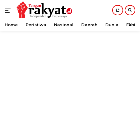
Home
Peristiwa
Nasional
Daerah
Dunia
Ekbis
Langsung
ke
konten