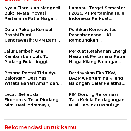
Nyala Flare Kian Mengecil,
Lampaui Target Semester
Bukti Nyata Inovasi
I 2026, PT Pertamina Hulu
Pertamina Patra Niaga
Indonesia Perkuat
Kilang Balongan Dukung
Ketahanan Energi
Net Zero Emission 2060
Nasional Lewat Inovasi &
Darah Pekerja Kembali
Pulihkan Konektivitas
Keselamatan Kerja
Basahi Bumi
Pascabencana, HKI
Cendrawasih: OPM Bantai
Rampungkan
5 Pahlawan Infrastruktur
Penanganan Jalur
di Tolikara!
Lembah Anai dan Malalak
Jalur Lembah Anai
Perkuat Ketahanan Energi
Kembali Lumpuh, Tol
Nasional, Pertamina Patra
Padang-Bukittinggi
Niaga Kilang Balongan
Didesak Jadi Solusi
Perkuat Sinergi Utilisasi
Strategis
Jetty Propylene
Pesona Pantai Tirta Ayu
Berdayakan Eks TKW,
Balongan: Destinasi
BAZMA Pertamina Kilang
Wisata Bahari Aman dan
Balongan Gelar Pelatihan
Nyaman di Indramayu
Tempe Guna Pacu
Ekonomi Desa
Lezat, Sehat, dan
FIM Dorong Reformasi
Rawadalem
Ekonomis: Telur Pindang
Tata Kelola Perdagangan,
Mimi Desi Indramayu,
Nilai Harvick Hasnul Qolbi
Kuliner Tradisional Kaya
Figur Tepat Pimpin Sektor
Rempah yang Bikin
Riil
Ketagihan!
Rekomendasi untuk kamu