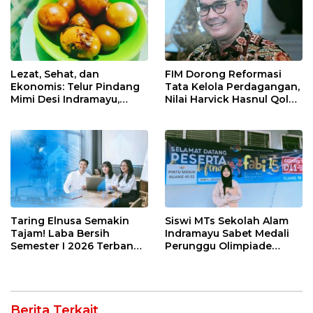
Lezat, Sehat, dan
FIM Dorong Reformasi
Ekonomis: Telur Pindang
Tata Kelola Perdagangan,
Mimi Desi Indramayu,
Nilai Harvick Hasnul Qolbi
Kuliner Tradisional Kaya
Figur Tepat Pimpin Sektor
Rempah yang Bikin
Riil
Ketagihan!
Taring Elnusa Semakin
Siswi MTs Sekolah Alam
Tajam! Laba Bersih
Indramayu Sabet Medali
Semester I 2026 Terbang
Perunggu Olimpiade
29 Persen Berkat Strategi
Matematika Tingkat
Jitu
Nasional 2026
Berita Terkait