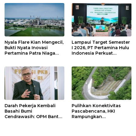
Nyala Flare Kian Mengecil,
Lampaui Target Semester
Bukti Nyata Inovasi
I 2026, PT Pertamina Hulu
Pertamina Patra Niaga
Indonesia Perkuat
Kilang Balongan Dukung
Ketahanan Energi
Net Zero Emission 2060
Nasional Lewat Inovasi &
Keselamatan Kerja
Darah Pekerja Kembali
Pulihkan Konektivitas
Basahi Bumi
Pascabencana, HKI
Cendrawasih: OPM Bantai
Rampungkan
5 Pahlawan Infrastruktur
Penanganan Jalur
di Tolikara!
Lembah Anai dan Malalak