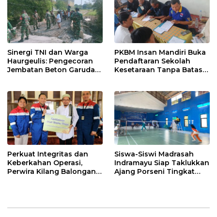
Sinergi TNI dan Warga
PKBM Insan Mandiri Buka
Haurgeulis: Pengecoran
Pendaftaran Sekolah
Jembatan Beton Garuda
Kesetaraan Tanpa Batas
di Indramayu Rampung
Usia
Perkuat Integritas dan
Siswa-Siswi Madrasah
Keberkahan Operasi,
Indramayu Siap Taklukkan
Perwira Kilang Balongan
Ajang Porseni Tingkat
Gelar Doa Bersama
Provinsi 2026